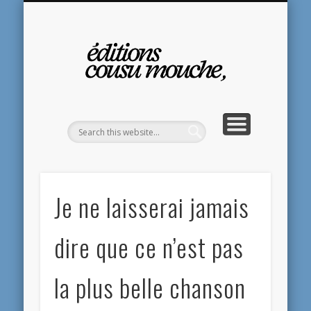
ABONNEMENT VIP 2026
ACTUALITÉS
CONTACTS
PRESSE
BLOGS
LIVRES
Éd
C
Mo
Je ne laisserai jamais
dire que ce n’est pas
la plus belle chanson