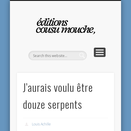
ABONNEMENT VIP 2026
ACTUALITÉS
CONTACTS
PRESSE
BLOGS
LIVRES
Éd
C
Mo
J’aurais voulu être
douze serpents
Louis Achille