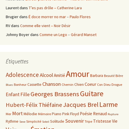
Laurent
dans
T’es pas drôle – Catherine Lara
Brugier
dans
É doce morrer no mar – Paulo Flores
RV
dans
Comme elle vient – Noir Désir
Johnny Boyer
dans
Comme un Lego – Gérard Manset
Étiquettes
Amour
Adolescence
Alcool
Amitié
Barbara
Beauté
Bière
Chanson
Coeur
Cassette
Chien
Bonheur
Chemin
Con
Dieu
Drogue
Blues
Guitare
Georges Brassens
Enfant
Fille
Larme
Jacques Brel
Hubert-Félix Thiéfaine
Mort
Poésie
Renaud
Mélodie
Piano
Pink Floyd
Mer
Mémoire
Rupture
Souvenir
Tristesse
Vie
Rythme
Solitude
Simplicité
Tripe
Sexe
Soleil