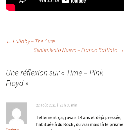
Navigation
←
Lullaby – The Cure
Sentimiento Nuevo – Franco Battiato
→
des
Une réflexion sur «
Time – Pink
articles
Floyd
»
22 août 2021 à 21 h 35 min
Tellement ça, j avais 14 ans et déjà pressée,
habituée à du Rock , du vrai mais là le prisme
Faviere