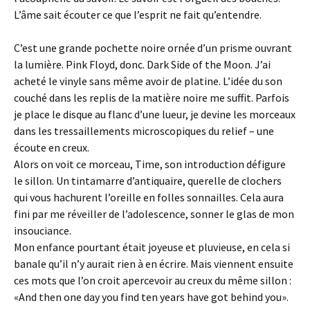
L’âme sait écouter ce que l’esprit ne fait qu’entendre.
C’est une grande pochette noire ornée d’un prisme ouvrant
la lumière. Pink Floyd, donc. Dark Side of the Moon. J’ai
acheté le vinyle sans même avoir de platine. L’idée du son
couché dans les replis de la matière noire me suffit. Parfois
je place le disque au flanc d’une lueur, je devine les morceaux
dans les tressaillements microscopiques du relief – une
écoute en creux.
Alors on voit ce morceau, Time, son introduction défigure
le sillon. Un tintamarre d’antiquaire, querelle de clochers
qui vous hachurent l’oreille en folles sonnailles. Cela aura
fini par me réveiller de l’adolescence, sonner le glas de mon
insouciance.
Mon enfance pourtant était joyeuse et pluvieuse, en cela si
banale qu’il n’y aurait rien à en écrire. Mais viennent ensuite
ces mots que l’on croit apercevoir au creux du même sillon :
«And then one day you find ten years have got behind you».