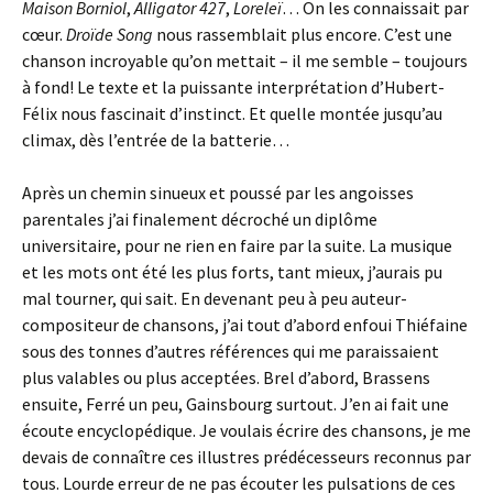
Maison Borniol
,
Alligator 427
,
Loreleï
… On les connaissait par
cœur.
Droïde Song
nous rassemblait plus encore. C’est une
chanson incroyable qu’on mettait – il me semble – toujours
à fond! Le texte et la puissante interprétation d’Hubert-
Félix nous fascinait d’instinct. Et quelle montée jusqu’au
climax, dès l’entrée de la batterie…
Après un chemin sinueux et poussé par les angoisses
parentales j’ai finalement décroché un diplôme
universitaire, pour ne rien en faire par la suite. La musique
et les mots ont été les plus forts, tant mieux, j’aurais pu
mal tourner, qui sait. En devenant peu à peu auteur-
compositeur de chansons, j’ai tout d’abord enfoui Thiéfaine
sous des tonnes d’autres références qui me paraissaient
plus valables ou plus acceptées. Brel d’abord, Brassens
ensuite, Ferré un peu, Gainsbourg surtout. J’en ai fait une
écoute encyclopédique. Je voulais écrire des chansons, je me
devais de connaître ces illustres prédécesseurs reconnus par
tous. Lourde erreur de ne pas écouter les pulsations de ces