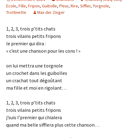
Ecole
,
Fille
,
Fripon
,
Guibolle
,
Pleur
,
Rire
,
Siffler
,
Torgnole
,
Trottinette
Max der Zinger
1, 2, 3, trois p’tits chats
trois vilains petits fripons
le premier qui dira :
« c’est une chanson pour les cons ! »
on lui mettra une torgnole
un crochet dans les guibolles
un crachat tout dégoûtant
ma fille et moi en rigolant…
1, 2, 3, trois p’tits chats
trois vilains petits fripons
j’suis l’premier qui chialera
quand ma belle sifflera plus cette chanson…