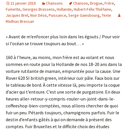
21 janvier 2016
Chansons
Chanson
,
Drogue
,
Frère
,
Fumette
,
Georges Brassens
,
Hollande
,
Hubert-Félix Thiéfaine
,
Jacques Brel
,
Noir Désir
,
Puissance
,
Serge Gainsbourg
,
Texte
Mathias Bressan
« Avant de m’enfoncer plus loin dans les égouts / Pour voir
si l’océan se trouve toujours au bout… »
160 à l’heure, au moins, mon frère est au volant et nous
sommes en route pour la Hollande de nos 18-20 ans dans la
voiture rutilante de maman, empruntée pour la cause. Une
Rover 620 SI british green, intérieur cuir pâle. Faux bois sur
le tableau de bord. À cette vitesse là, peu importe la coque
d’acier qui t’entoure. C’est une sorte de purgatoire. En deux
heures aller-retour-y-compris-rouler-un-joint-dans-le-
coffeeshop-bien-comptées, nous allions chercher de quoi
fuir un peu. Pétards toujours, champignons parfois. Fuir le
destin d’enfants gâtés à qui on demande à présent des
comptes. Fuir Bruxelles et le difficile choix des études