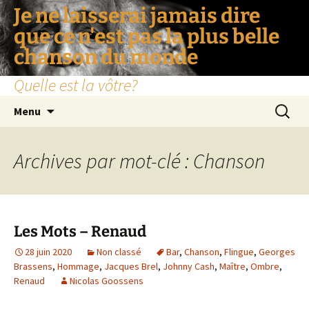
Je ne laisserai jamais dire
que ce n'est pas la plus belle
chanson du monde
Quelle est la vôtre?
Aller
Recherc
Menu
au
contenu
Archives par mot-clé : Chanson
Les Mots – Renaud
28 juin 2020
Non classé
Bar
,
Chanson
,
Flingue
,
Georges
Brassens
,
Hommage
,
Jacques Brel
,
Johnny Cash
,
Maître
,
Ombre
,
Renaud
Nicolas Goossens