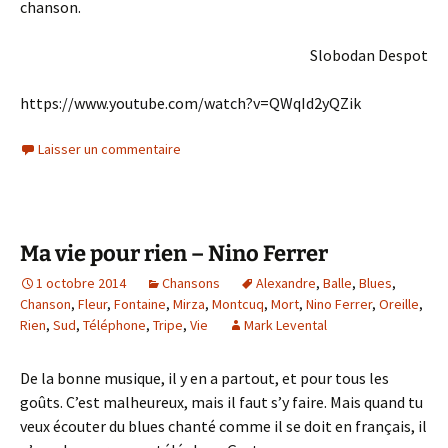
chanson.
Slobodan Despot
https://www.youtube.com/watch?v=QWqId2yQZik
Laisser un commentaire
Ma vie pour rien – Nino Ferrer
1 octobre 2014
Chansons
Alexandre
,
Balle
,
Blues
,
Chanson
,
Fleur
,
Fontaine
,
Mirza
,
Montcuq
,
Mort
,
Nino Ferrer
,
Oreille
,
Rien
,
Sud
,
Téléphone
,
Tripe
,
Vie
Mark Levental
De la bonne musique, il y en a partout, et pour tous les
goûts. C’est malheureux, mais il faut s’y faire. Mais quand tu
veux écouter du blues chanté comme il se doit en français, il