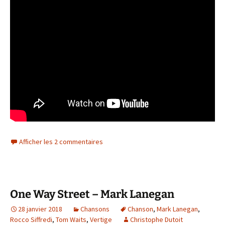
Afficher les 2 commentaires
One Way Street – Mark Lanegan
28 janvier 2018
Chansons
Chanson
,
Mark Lanegan
,
Rocco Siffredi
,
Tom Waits
,
Vertige
Christophe Dutoit