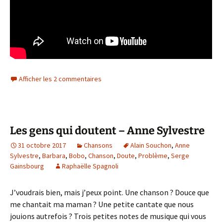
Afficher les 2 commentaires
Les gens qui doutent – Anne Sylvestre
31 octobre 2017
Chansons
Alain Souchon
,
Anne
Sylvestre
,
Barbara
,
Bobo
,
Chanson
,
Doute
,
Problème
,
Serge
Gainsbourg
Raphaëlle Spagnoli
J’voudrais bien, mais j’peux point. Une chanson ? Douce que
me chantait ma maman ? Une petite cantate que nous
jouions autrefois ? Trois petites notes de musique qui vous