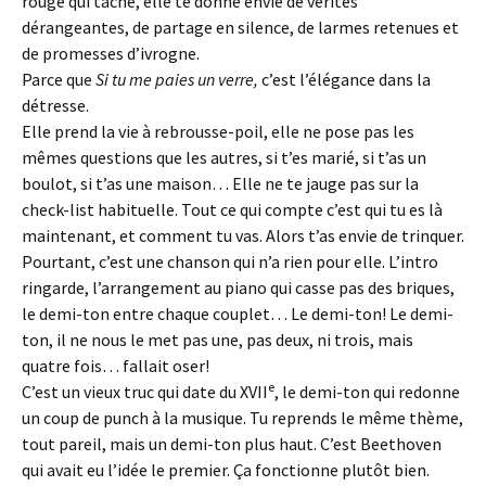
rouge qui tache, elle te donne envie de vérités
dérangeantes, de partage en silence, de larmes retenues et
de promesses d’ivrogne.
Parce que
Si tu me paies un verre,
c’est l’élégance dans la
détresse.
Elle prend la vie à rebrousse-poil, elle ne pose pas les
mêmes questions que les autres, si t’es marié, si t’as un
boulot, si t’as une maison… Elle ne te jauge pas sur la
check-list habituelle. Tout ce qui compte c’est qui tu es là
maintenant, et comment tu vas. Alors t’as envie de trinquer.
Pourtant, c’est une chanson qui n’a rien pour elle. L’intro
ringarde, l’arrangement au piano qui casse pas des briques,
le demi-ton entre chaque couplet… Le demi-ton! Le demi-
ton, il ne nous le met pas une, pas deux, ni trois, mais
quatre fois… fallait oser!
e
C’est un vieux truc qui date du XVII
, le demi-ton qui redonne
un coup de punch à la musique. Tu reprends le même thème,
tout pareil, mais un demi-ton plus haut. C’est Beethoven
qui avait eu l’idée le premier. Ça fonctionne plutôt bien.