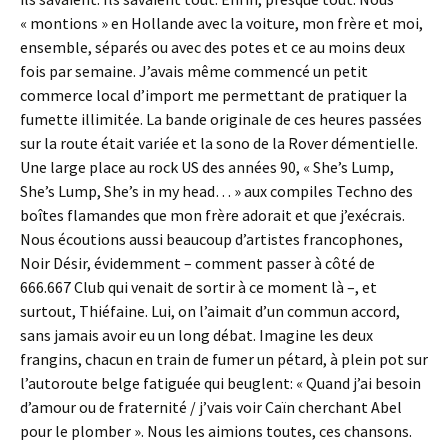
« montions » en Hollande avec la voiture, mon frère et moi,
ensemble, séparés ou avec des potes et ce au moins deux
fois par semaine. J’avais même commencé un petit
commerce local d’import me permettant de pratiquer la
fumette illimitée. La bande originale de ces heures passées
sur la route était variée et la sono de la Rover démentielle.
Une large place au rock US des années 90, « She’s Lump,
She’s Lump, She’s in my head… » aux compiles Techno des
boîtes flamandes que mon frère adorait et que j’exécrais.
Nous écoutions aussi beaucoup d’artistes francophones,
Noir Désir, évidemment – comment passer à côté de
666.667 Club qui venait de sortir à ce moment là –, et
surtout, Thiéfaine. Lui, on l’aimait d’un commun accord,
sans jamais avoir eu un long débat. Imagine les deux
frangins, chacun en train de fumer un pétard, à plein pot sur
l’autoroute belge fatiguée qui beuglent: « Quand j’ai besoin
d’amour ou de fraternité / j’vais voir Caïn cherchant Abel
pour le plomber ». Nous les aimions toutes, ces chansons.