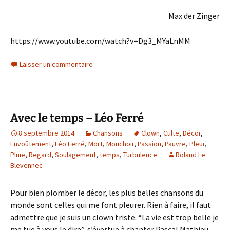
Max der Zinger
https://www.youtube.com/watch?v=Dg3_MYaLnMM
Laisser un commentaire
Avec le temps – Léo Ferré
8 septembre 2014
Chansons
Clown
,
Culte
,
Décor
,
Envoûtement
,
Léo Ferré
,
Mort
,
Mouchoir
,
Passion
,
Pauvre
,
Pleur
,
Pluie
,
Regard
,
Soulagement
,
temps
,
Turbulence
Roland Le
Blevennec
Pour bien plomber le décor, les plus belles chansons du
monde sont celles qui me font pleurer. Rien à faire, il faut
admettre que je suis un clown triste. “La vie est trop belle je
me tue à vous le dire”, s’évertue à chanter Pascal Mathieu.