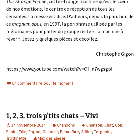
This Strange Engine
, cette étrange machine qu’est le cœur
de nos émotions, le centre de réception de tous les
sensibles. La messe est dite. D’ailleurs, depuis la parution de
ce
magnum opus
, en 1997, la périphrase utilisée par les
mélomanes pour parler du groupe reste « La machine à
rêver ». Jetez-y quelques pièces et décollez.
Christophe Gigon
https://www.youtube.com/watch?v=QI_n7wgsgpI
Un commentaire pour le moment
1, 2, 3, trois p’tits chats – Vivi
14 novembre 2014
Chansons
Chanson
,
Chat
,
Con
,
Ecole
,
Fille
,
Fripon
,
Guibolle
,
Pleur
,
Rire
,
Siffler
,
Torgnole
,
Trottinette
Max der Zinger