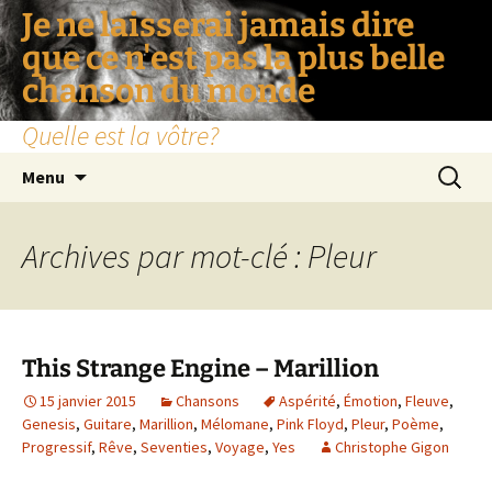
Je ne laisserai jamais dire
que ce n'est pas la plus belle
chanson du monde
Quelle est la vôtre?
Aller
Recherc
Menu
au
contenu
Archives par mot-clé : Pleur
This Strange Engine – Marillion
15 janvier 2015
Chansons
Aspérité
,
Émotion
,
Fleuve
,
Genesis
,
Guitare
,
Marillion
,
Mélomane
,
Pink Floyd
,
Pleur
,
Poème
,
Progressif
,
Rêve
,
Seventies
,
Voyage
,
Yes
Christophe Gigon