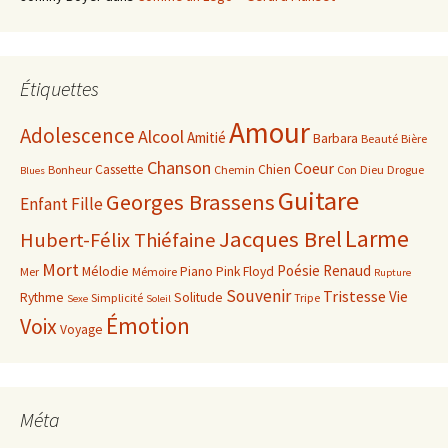
Étiquettes
Amour
Adolescence
Alcool
Amitié
Barbara
Beauté
Bière
Chanson
Coeur
Cassette
Chien
Bonheur
Chemin
Con
Dieu
Drogue
Blues
Guitare
Georges Brassens
Enfant
Fille
Larme
Jacques Brel
Hubert-Félix Thiéfaine
Mort
Poésie
Renaud
Mélodie
Piano
Pink Floyd
Mer
Mémoire
Rupture
Souvenir
Tristesse
Vie
Rythme
Solitude
Simplicité
Tripe
Sexe
Soleil
Émotion
Voix
Voyage
Méta