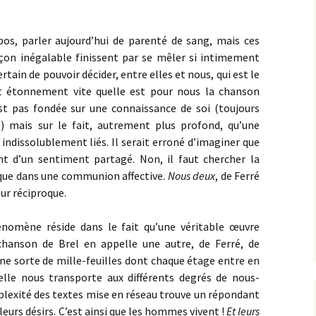
pos, parler aujourd’hui de parenté de sang, mais ces
çon inégalable finissent par se mêler si intimement
rtain de pouvoir décider, entre elles et nous, qui est le
ait étonnement vite quelle est pour nous la chanson
est pas fondée sur une connaissance de soi (toujours
re) mais sur le fait, autrement plus profond, qu’une
indissolublement liés. Il serait erroné d’imaginer que
t d’un sentiment partagé. Non, il faut chercher la
s que dans une communion affective.
Nous deux
, de Ferré
ur réciproque.
énomène réside dans le fait qu’une véritable œuvre
chanson de Brel en appelle une autre, de Ferré, de
e sorte de mille-feuilles dont chaque étage entre en
elle nous transporte aux différents degrés de nous-
plexité des textes mise en réseau trouve un répondant
eurs désirs. C’est ainsi que les hommes vivent !
Et leurs