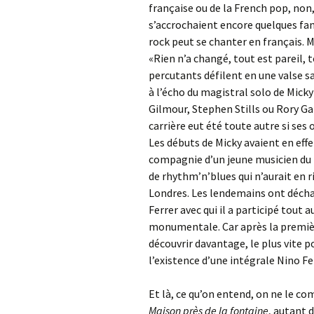
française ou de la French pop, non,
s’accrochaient encore quelques fans
rock peut se chanter en français. 
«Rien n’a changé, tout est pareil, 
percutants défilent en une valse san
à l’écho du magistral solo de Micky
Gilmour, Stephen Stills ou Rory Gal
carrière eut été toute autre si ses
Les débuts de Micky avaient en eff
compagnie d’un jeune musicien du
de rhythm’n’blues qui n’aurait en 
Londres. Les lendemains ont déchan
Ferrer avec qui il a participé tout
monumentale. Car après la premiè
découvrir davantage, le plus vite p
l’existence d’une intégrale Nino Fer
Et là, ce qu’on entend, on ne le co
Maison près de la fontaine
, autant 