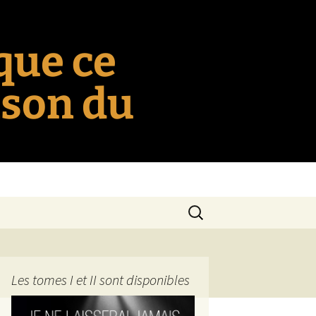
 que ce
nson du
Rechercher :
Les tomes I et II sont disponibles