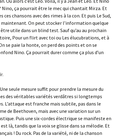
an. Ou alors c’est Léo. Voilà, il y a Jean et Léo. Et Nino
? Nino, ça pourrait être le mec qui chantait Mirza. Et
s ces chansons avec des rimes à la con. Et puis Le Sud,
rer maintenant. On peut stocker l’information quelque
 être utile dans un blind test. Sauf qu’au au prochain
oire, Pour un flirt avec toi ou Les élucubrations, et à
 On se paie la honte, on perd des points et on se
nfond Nino. Ça pourrait durer comme ça plus d’un
ir
.
s. Une seule mesure suffit pour prendre la mesure du
tes des véritables variétés verdâtres si longtemps
. L’attaque est franche mais subtile, pas dans le
me de Beethoven, mais avec une variation sur un
stique. Puis une six-cordes électrique se manifeste en
 est là, tandis que la voix se glisse dans sa mélodie. Et
ançais ! Du rock. Pas de la variété, ni de la chanson