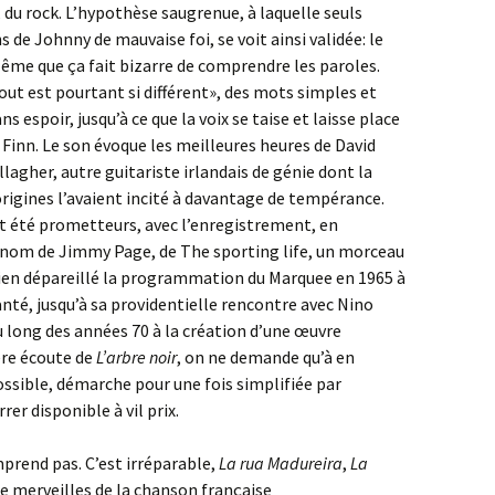
 du rock. L’hypothèse saugrenue, à laquelle seuls
 de Johnny de mauvaise foi, se voit ainsi validée: le
Même que ça fait bizarre de comprendre les paroles.
tout est pourtant si différent», des mots simples et
s espoir, jusqu’à ce que la voix se taise et laisse place
 Finn. Le son évoque les meilleures heures de David
lagher, autre guitariste irlandais de génie dont la
 origines l’avaient incité à davantage de tempérance.
et été prometteurs, avec l’enregistrement, en
 nom de Jimmy Page, de The sporting life, un morceau
rien dépareillé la programmation du Marquee en 1965 à
té, jusqu’à sa providentielle rencontre avec Nino
 au long des années 70 à la création d’une œuvre
re écoute de
L’arbre noir
, on ne demande qu’à en
ossible, démarche pour une fois simplifiée par
rer disponible à vil prix.
mprend pas. C’est irréparable,
La rua Madureira
,
La
de merveilles de la chanson française