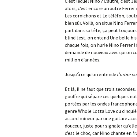
C’est lequel Nino ? L’autre, c’est Je
alors, c’est encore un autre Ferrer 
Les cornichons et Le téléfon, toute
bien sûr. Voilà, on situe Nino Fer
part dans sa tête, ça peut toujours
blind test, on entend Une belle hist
chaque fois, on hurle Nino Ferrer !
demande de nouveau avec qui on co
million d’années.
Jusqu’à ce qu’on entende
L’arbre no
Et là, il ne faut que trois seconde
gouffre qui sépare ces quelques no
portées par les ondes francophones
genre Whole Lotta Love ou cinquiè
accord mineur par une guitare acou
douceur, juste pour signaler qu’elle
c’est le choc, car Nino chante en fr