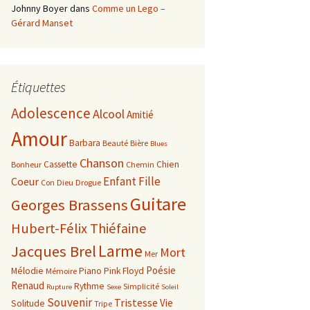
Johnny Boyer
dans
Comme un Lego –
Gérard Manset
Étiquettes
Adolescence
Alcool
Amitié
Amour
Barbara
Beauté
Bière
Blues
Chanson
Cassette
Chien
Bonheur
Chemin
Enfant
Fille
Coeur
Con
Dieu
Drogue
Guitare
Georges Brassens
Hubert-Félix Thiéfaine
Larme
Jacques Brel
Mort
Mer
Poésie
Mélodie
Piano
Pink Floyd
Mémoire
Renaud
Rythme
Simplicité
Rupture
Sexe
Soleil
Souvenir
Tristesse
Vie
Solitude
Tripe