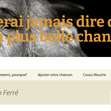
erai jamais dire
la plus belle cha
omment, pourquoi?
Ajouter votre chanson
Cousu Mouche
o Ferré