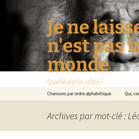
Je ne laiss
n'est pas 
monde
Quelle est la vôtre?
Aller
Chansons par ordre alphabétique
Qui, c
au
contenu
Archives par mot-clé : Lé