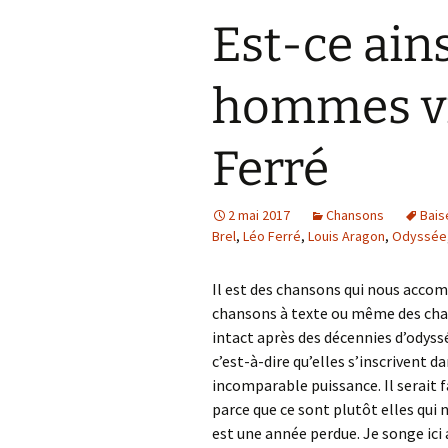
Est-ce ains
hommes vi
Ferré
2 mai 2017
Chansons
Bais
Brel
,
Léo Ferré
,
Louis Aragon
,
Odyssée
Il est des chansons qui nous accom
chansons à texte ou même des cha
intact après des décennies d’odyssé
c’est-à-dire qu’elles s’inscrivent 
incomparable puissance. Il serait 
parce que ce sont plutôt elles qui 
est une année perdue. Je songe ici