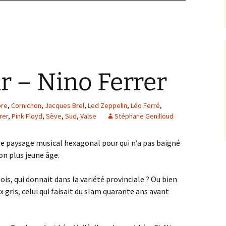
ir – Nino Ferrer
bre
,
Cornichon
,
Jacques Brel
,
Led Zeppelin
,
Léo Ferré
,
rer
,
Pink Floyd
,
Sève
,
Sud
,
Valse
Stéphane Genilloud
s le paysage musical hexagonal pour qui n’a pas baigné
on plus jeune âge.
ois, qui donnait dans la variété provinciale ? Ou bien
x gris, celui qui faisait du slam quarante ans avant