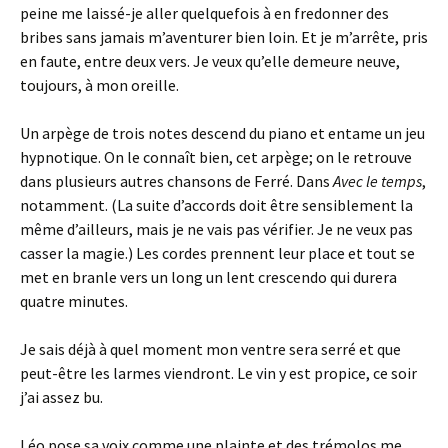
peine me laissé-je aller quelquefois à en fredonner des
bribes sans jamais m’aventurer bien loin. Et je m’arrête, pris
en faute, entre deux vers. Je veux qu’elle demeure neuve,
toujours, à mon oreille.
Un arpège de trois notes descend du piano et entame un jeu
hypnotique. On le connaît bien, cet arpège; on le retrouve
dans plusieurs autres chansons de Ferré. Dans
Avec le temps
,
notamment. (La suite d’accords doit être sensiblement la
même d’ailleurs, mais je ne vais pas vérifier. Je ne veux pas
casser la magie.) Les cordes prennent leur place et tout se
met en branle vers un long un lent crescendo qui durera
quatre minutes.
Je sais déjà à quel moment mon ventre sera serré et que
peut-être les larmes viendront. Le vin y est propice, ce soir
j’ai assez bu.
Léo pose sa voix comme une plainte et des trémolos me