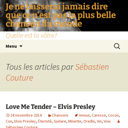
Je ne laisserai jamais dire
que ce n'est pas la plus belle
chanson du monde
Quelle est la vôtre?
Aller
Recherc
Menu
au
contenu
Tous les articles par
Sébastien
Couture
Love Me Tender – Elvis Presley
24 novembre 2014
Chansons
Amour
,
Caresse
,
Cocon
,
Con
,
Elvis Presley
,
Éternité
,
Guitare
,
Minette
,
Oreille
,
Vin
,
Voix
Sébastien Couture