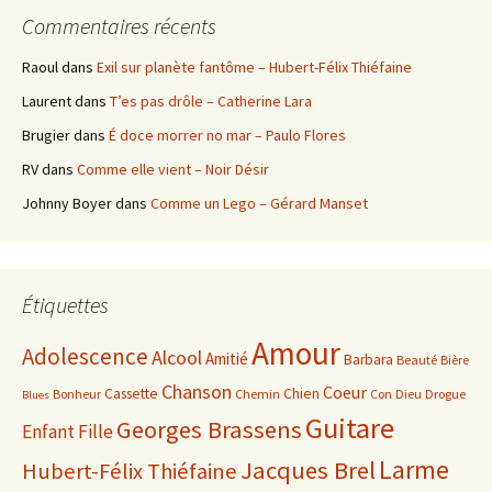
Commentaires récents
Raoul
dans
Exil sur planète fantôme – Hubert-Félix Thiéfaine
Laurent
dans
T’es pas drôle – Catherine Lara
Brugier
dans
É doce morrer no mar – Paulo Flores
RV
dans
Comme elle vient – Noir Désir
Johnny Boyer
dans
Comme un Lego – Gérard Manset
Étiquettes
Amour
Adolescence
Alcool
Amitié
Barbara
Beauté
Bière
Chanson
Coeur
Cassette
Chien
Bonheur
Chemin
Con
Dieu
Drogue
Blues
Guitare
Georges Brassens
Enfant
Fille
Larme
Jacques Brel
Hubert-Félix Thiéfaine