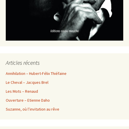
Articles récents
Annihilation – Hubert-Félix Thiéfaine
Le Cheval – Jacques Brel
Les Mots – Renaud
Ouverture – Etienne Daho
Suzanne, où l’invitation au rêve