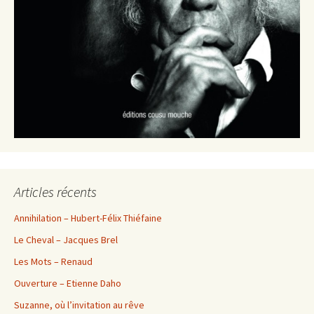
Articles récents
Annihilation – Hubert-Félix Thiéfaine
Le Cheval – Jacques Brel
Les Mots – Renaud
Ouverture – Etienne Daho
Suzanne, où l’invitation au rêve