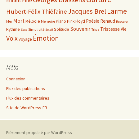
Enfant
Fille
Larme
Jacques Brel
Hubert-Félix Thiéfaine
Mort
Poésie
Renaud
Mélodie
Piano
Pink Floyd
Mer
Mémoire
Rupture
Souvenir
Tristesse
Vie
Rythme
Solitude
Simplicité
Tripe
Sexe
Soleil
Émotion
Voix
Voyage
Méta
Connexion
Flux des publications
Flux des commentaires
Site de WordPress-FR
Fièrement propulsé par WordPress