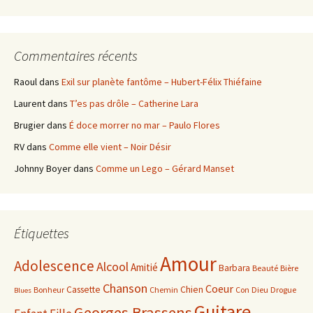
Commentaires récents
Raoul
dans
Exil sur planète fantôme – Hubert-Félix Thiéfaine
Laurent
dans
T’es pas drôle – Catherine Lara
Brugier
dans
É doce morrer no mar – Paulo Flores
RV
dans
Comme elle vient – Noir Désir
Johnny Boyer
dans
Comme un Lego – Gérard Manset
Étiquettes
Amour
Adolescence
Alcool
Amitié
Barbara
Beauté
Bière
Chanson
Coeur
Cassette
Chien
Bonheur
Chemin
Con
Dieu
Drogue
Blues
Guitare
Georges Brassens