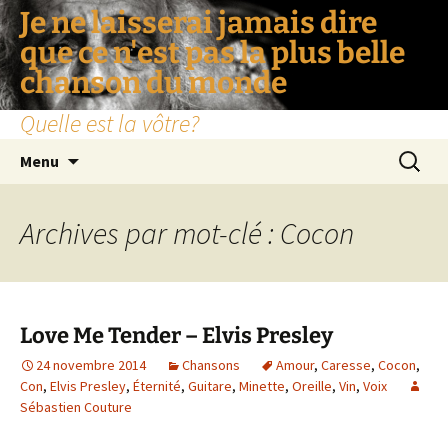
Je ne laisserai jamais dire
que ce n'est pas la plus belle
chanson du monde
Quelle est la vôtre?
Aller
Recherc
Menu
au
contenu
Archives par mot-clé : Cocon
Love Me Tender – Elvis Presley
24 novembre 2014
Chansons
Amour
,
Caresse
,
Cocon
,
Con
,
Elvis Presley
,
Éternité
,
Guitare
,
Minette
,
Oreille
,
Vin
,
Voix
Sébastien Couture