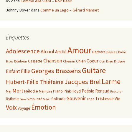
RV
dans
Comme elle vient – Noir Désir
Johnny Boyer
dans
Comme un Lego – Gérard Manset
Étiquettes
Amour
Adolescence
Alcool
Amitié
Barbara
Beauté
Bière
Chanson
Coeur
Cassette
Chien
Bonheur
Chemin
Con
Dieu
Drogue
Blues
Guitare
Georges Brassens
Enfant
Fille
Larme
Jacques Brel
Hubert-Félix Thiéfaine
Mort
Poésie
Renaud
Mélodie
Piano
Pink Floyd
Mer
Mémoire
Rupture
Souvenir
Tristesse
Vie
Rythme
Solitude
Simplicité
Tripe
Sexe
Soleil
Émotion
Voix
Voyage