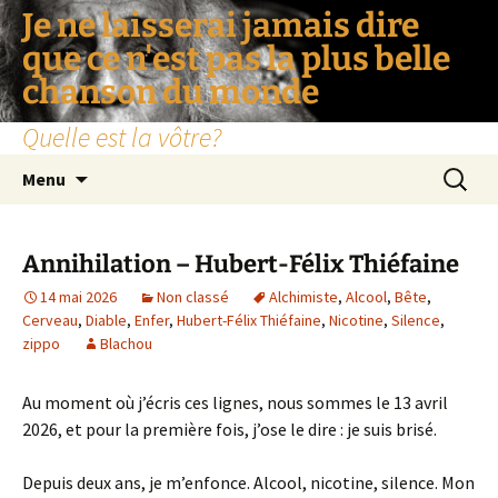
Je ne laisserai jamais dire
que ce n'est pas la plus belle
chanson du monde
Quelle est la vôtre?
Aller
Recherc
Menu
au
contenu
Annihilation – Hubert-Félix Thiéfaine
14 mai 2026
Non classé
Alchimiste
,
Alcool
,
Bête
,
Cerveau
,
Diable
,
Enfer
,
Hubert-Félix Thiéfaine
,
Nicotine
,
Silence
,
zippo
Blachou
Au moment où j’écris ces lignes, nous sommes le 13 avril
2026, et pour la première fois, j’ose le dire : je suis brisé.
Depuis deux ans, je m’enfonce. Alcool, nicotine, silence. Mon