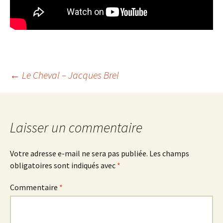
Navigation
←
Le Cheval – Jacques Brel
des
Laisser un commentaire
articles
Votre adresse e-mail ne sera pas publiée.
Les champs
obligatoires sont indiqués avec
*
Commentaire
*