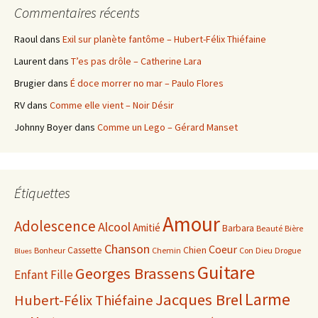
Commentaires récents
Raoul
dans
Exil sur planète fantôme – Hubert-Félix Thiéfaine
Laurent
dans
T’es pas drôle – Catherine Lara
Brugier
dans
É doce morrer no mar – Paulo Flores
RV
dans
Comme elle vient – Noir Désir
Johnny Boyer
dans
Comme un Lego – Gérard Manset
Étiquettes
Amour
Adolescence
Alcool
Amitié
Barbara
Beauté
Bière
Chanson
Coeur
Cassette
Chien
Bonheur
Chemin
Con
Dieu
Drogue
Blues
Guitare
Georges Brassens
Enfant
Fille
Larme
Jacques Brel
Hubert-Félix Thiéfaine