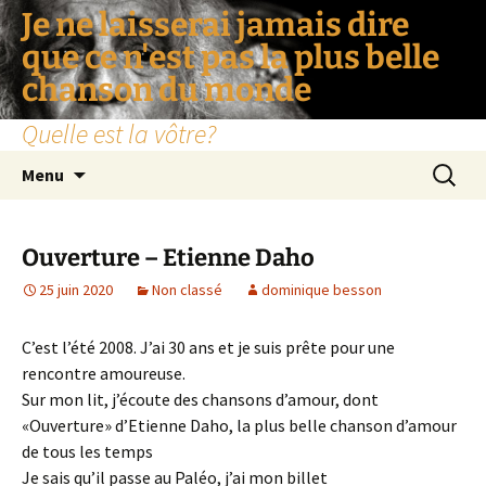
Je ne laisserai jamais dire
que ce n'est pas la plus belle
chanson du monde
Quelle est la vôtre?
Aller
Recherc
Menu
au
contenu
Ouverture – Etienne Daho
25 juin 2020
Non classé
dominique besson
C’est l’été 2008. J’ai 30 ans et je suis prête pour une
rencontre amoureuse.
Sur mon lit, j’écoute des chansons d’amour, dont
«Ouverture» d’Etienne Daho, la plus belle chanson d’amour
de tous les temps
Je sais qu’il passe au Paléo, j’ai mon billet