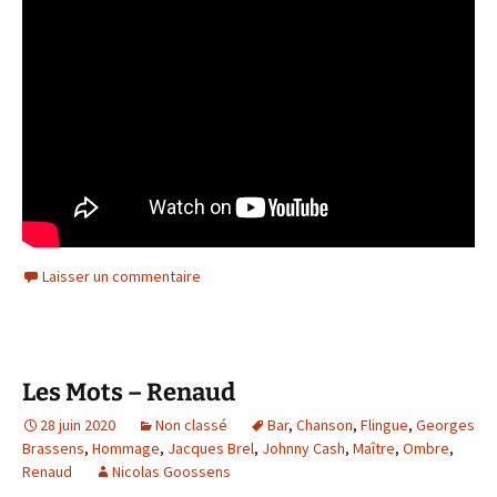
Laisser un commentaire
Les Mots – Renaud
28 juin 2020
Non classé
Bar
,
Chanson
,
Flingue
,
Georges
Brassens
,
Hommage
,
Jacques Brel
,
Johnny Cash
,
Maître
,
Ombre
,
Renaud
Nicolas Goossens