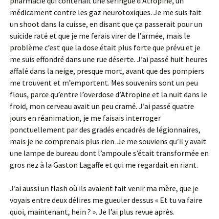
pharmacie qui contenait une seringue d’Atropine, un
médicament contre les gaz neurotoxiques. Je me suis fait
un shoot dans la cuisse, en disant que ça passerait pour un
suicide raté et que je me ferais virer de l’armée, mais le
problème c’est que la dose était plus forte que prévu et je
me suis effondré dans une rue déserte. J’ai passé huit heures
affalé dans la neige, presque mort, avant que des pompiers
me trouvent et m’emportent. Mes souvenirs sont un peu
flous, parce qu’entre l’overdose d’Atropine et la nuit dans le
froid, mon cerveau avait un peu cramé. J’ai passé quatre
jours en réanimation, je me faisais interroger
ponctuellement par des gradés encadrés de légionnaires,
mais je ne comprenais plus rien. Je me souviens qu’il y avait
une lampe de bureau dont l’ampoule s’était transformée en
gros nez à la Gaston Lagaffe et qui me regardait en riant.
J’ai aussi un flash où ils avaient fait venir ma mère, que je
voyais entre deux délires me gueuler dessus « Et tu va faire
quoi, maintenant, hein ? ». Je l’ai plus revue après.