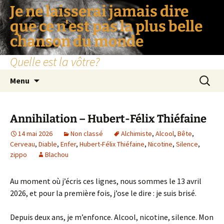
Je ne laisserai jamais dire
que ce n'est pas la plus belle
chanson du monde
Quelle est la vôtre?
Aller
Recherc
Menu
au
contenu
Annihilation – Hubert-Félix Thiéfaine
14 mai 2026
Non classé
Alchimiste
,
Alcool
,
Bête
,
Cerveau
,
Diable
,
Enfer
,
Hubert-Félix Thiéfaine
,
Nicotine
,
Silence
,
zippo
Blachou
Au moment où j’écris ces lignes, nous sommes le 13 avril
2026, et pour la première fois, j’ose le dire : je suis brisé.
Depuis deux ans, je m’enfonce. Alcool, nicotine, silence. Mon