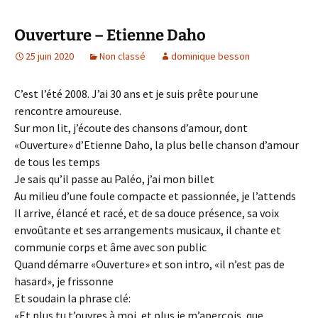
Ouverture – Etienne Daho
25 juin 2020
Non classé
dominique besson
C’est l’été 2008. J’ai 30 ans et je suis prête pour une
rencontre amoureuse.
Sur mon lit, j’écoute des chansons d’amour, dont
«Ouverture» d’Etienne Daho, la plus belle chanson d’amour
de tous les temps
Je sais qu’il passe au Paléo, j’ai mon billet
Au milieu d’une foule compacte et passionnée, je l’attends
Il arrive, élancé et racé, et de sa douce présence, sa voix
envoûtante et ses arrangements musicaux, il chante et
communie corps et âme avec son public
Quand démarre «Ouverture» et son intro, «il n’est pas de
hasard», je frissonne
Et soudain la phrase clé:
«Et plus tu t’ouvres à moi, et plus je m’aperçois, que