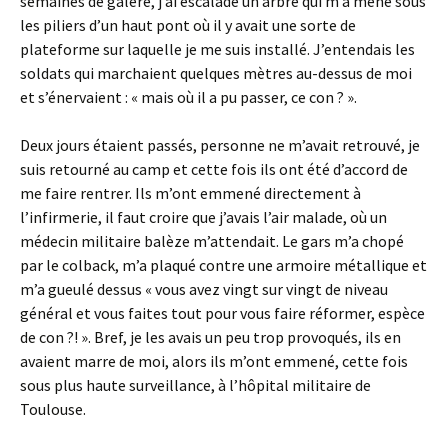
semaines de galère, j’ai escaladé un arbre qui m’a mené sous
les piliers d’un haut pont où il y avait une sorte de
plateforme sur laquelle je me suis installé. J’entendais les
soldats qui marchaient quelques mètres au-dessus de moi
et s’énervaient : « mais où il a pu passer, ce con ? ».
Deux jours étaient passés, personne ne m’avait retrouvé, je
suis retourné au camp et cette fois ils ont été d’accord de
me faire rentrer. Ils m’ont emmené directement à
l’infirmerie, il faut croire que j’avais l’air malade, où un
médecin militaire balèze m’attendait. Le gars m’a chopé
par le colback, m’a plaqué contre une armoire métallique et
m’a gueulé dessus « vous avez vingt sur vingt de niveau
général et vous faites tout pour vous faire réformer, espèce
de con ?! ». Bref, je les avais un peu trop provoqués, ils en
avaient marre de moi, alors ils m’ont emmené, cette fois
sous plus haute surveillance, à l’hôpital militaire de
Toulouse.