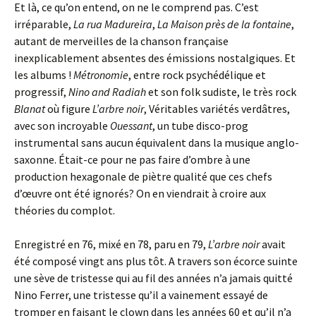
Et là, ce qu’on entend, on ne le comprend pas. C’est
irréparable,
La rua Madureira
,
La Maison près de la fontaine
,
autant de merveilles de la chanson française
inexplicablement absentes des émissions nostalgiques. Et
les albums !
Métronomie
, entre rock psychédélique et
progressif,
Nino and Radiah
et son folk sudiste, le très rock
Blanat
où figure
L’arbre noir
, Véritables variétés verdâtres,
avec son incroyable
Ouessant
, un tube disco-prog
instrumental sans aucun équivalent dans la musique anglo-
saxonne. Était-ce pour ne pas faire d’ombre à une
production hexagonale de piètre qualité que ces chefs
d’œuvre ont été ignorés? On en viendrait à croire aux
théories du complot.
Enregistré en 76, mixé en 78, paru en 79,
L’arbre noir
avait
été composé vingt ans plus tôt. A travers son écorce suinte
une sève de tristesse qui au fil des années n’a jamais quitté
Nino Ferrer, une tristesse qu’il a vainement essayé de
tromper en faisant le clown dans les années 60 et qu’il n’a