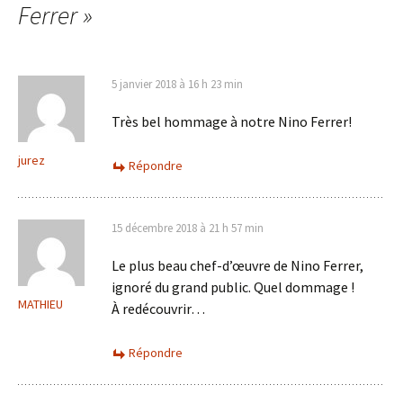
articles
Ferrer
»
5 janvier 2018 à 16 h 23 min
Très bel hommage à notre Nino Ferrer!
jurez
Répondre
15 décembre 2018 à 21 h 57 min
Le plus beau chef-d’œuvre de Nino Ferrer,
ignoré du grand public. Quel dommage !
MATHIEU
À redécouvrir…
Répondre