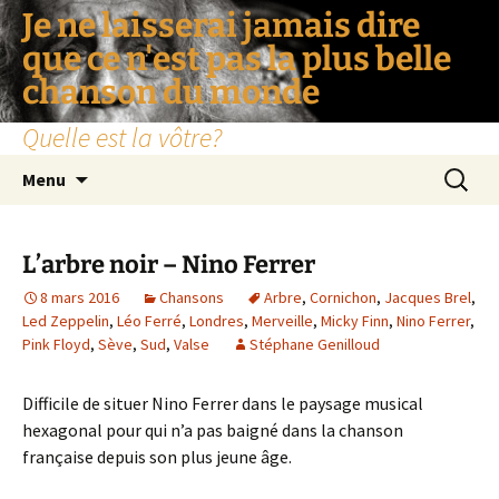
Je ne laisserai jamais dire
que ce n'est pas la plus belle
chanson du monde
Quelle est la vôtre?
Aller
Recherc
Menu
au
contenu
L’arbre noir – Nino Ferrer
8 mars 2016
Chansons
Arbre
,
Cornichon
,
Jacques Brel
,
Led Zeppelin
,
Léo Ferré
,
Londres
,
Merveille
,
Micky Finn
,
Nino Ferrer
,
Pink Floyd
,
Sève
,
Sud
,
Valse
Stéphane Genilloud
Difficile de situer Nino Ferrer dans le paysage musical
hexagonal pour qui n’a pas baigné dans la chanson
française depuis son plus jeune âge.