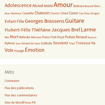
Amour
Adolescence
Alcool
Amitié
Barbara
Beauté
Bière
Chanson
Coeur
Cassette
Chien
Bonheur
Chemin
Con
Dieu
Drogue
Blues
Guitare
Georges Brassens
Enfant
Fille
Larme
Jacques Brel
Hubert-Félix Thiéfaine
Mort
Poésie
Renaud
Mélodie
Piano
Pink Floyd
Mer
Mémoire
Rupture
Souvenir
Tristesse
Vie
Rythme
Solitude
Simplicité
Tripe
Sexe
Soleil
Émotion
Voix
Voyage
Méta
Connexion
Flux des publications
Flux des commentaires
Site de WordPress-FR