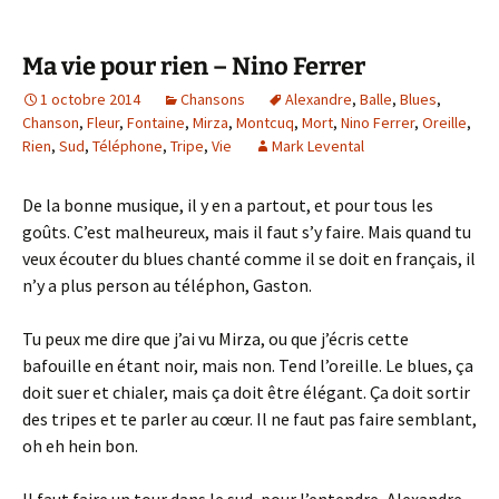
Ma vie pour rien – Nino Ferrer
1 octobre 2014
Chansons
Alexandre
,
Balle
,
Blues
,
Chanson
,
Fleur
,
Fontaine
,
Mirza
,
Montcuq
,
Mort
,
Nino Ferrer
,
Oreille
,
Rien
,
Sud
,
Téléphone
,
Tripe
,
Vie
Mark Levental
De la bonne musique, il y en a partout, et pour tous les
goûts. C’est malheureux, mais il faut s’y faire. Mais quand tu
veux écouter du blues chanté comme il se doit en français, il
n’y a plus person au téléphon, Gaston.
Tu peux me dire que j’ai vu Mirza, ou que j’écris cette
bafouille en étant noir, mais non. Tend l’oreille. Le blues, ça
doit suer et chialer, mais ça doit être élégant. Ça doit sortir
des tripes et te parler au cœur. Il ne faut pas faire semblant,
oh eh hein bon.