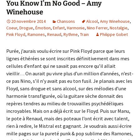
You Know I’m No Good – Amy
Winehouse
20 novembre 2014
Chansons
Alcool
,
Amy Winehouse
,
Coeur
,
Drogue
,
Émotion
,
Enfant
,
Harmonie
,
Nino Ferrer
,
Nostalgie
,
Pink Floyd
,
Ramones
,
Renaud
,
Rythme
,
Train
Philippe Gobet
Purée, j’aurais voulu écrire sur Pink Floyd parce que leurs
lignes éthérées se sont inscrites définitivement dans mes
cellules d’enfant qui ne savait pas encore qu’il allait
vieillir… On aurait pu vivre plus d’un million d’années, n’est-
ce pas Nino, s’il n’y avait pas eu ton fusil. Je planais avec les
Floyd, sans drogue et sans alcool, sur des mélodies d’une
harmonie transfigurée, où la guitare sèche donnait des
repères tendres au milieu de trouvailles psychédéliques
incroyables. Mais on a déjà écrit sur le Floyd. Puis sur Manu,
le pote à Renaud, mais des poteaux l’ont écrit avec talent,
rien à redire, le Mistral est gagnant. Je voudrais aussi écrire
mille pages sur la pureté punk & pop sublime des Ramones,