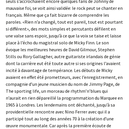
seuls s’accrochaient encore quelques fans de Johnny de
mauvaise foi, se voit ainsi validée: le rock peut se chanter en
français. Même que ça fait bizarre de comprendre les
paroles. «Rien n’a changé, tout est pareil, tout est pourtant
si différent», des mots simples et percutants défilent en
une valse sans espoir, jusqu’à ce que la voix se taise et laisse
place à l’écho du magistral solo de Micky Finn. Le son
évoque les meilleures heures de David Gilmour, Stephen
Stills ou Rory Gallagher, autre guitariste irlandais de génie
dont la carrière eut été toute autre si ses origines l’avaient
incité à davantage de tempérance. Les débuts de Micky
avaient en effet été prometteurs, avec l’enregistrement, en
compagnie d’un jeune musicien du nom de Jimmy Page, de
The sporting life, un morceau de rhythm’n’blues qui
n’aurait en rien dépareillé la programmation du Marquee en
1965 à Londres. Les lendemains ont déchanté, jusqu’à sa
providentielle rencontre avec Nino Ferrer avec qui il a
participé tout au long des années 70 à la création d’une
œuvre monumentale. Car après la première écoute de