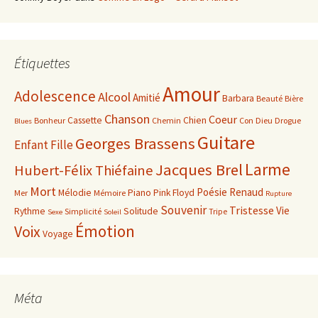
Étiquettes
Amour
Adolescence
Alcool
Amitié
Barbara
Beauté
Bière
Chanson
Coeur
Cassette
Chien
Bonheur
Chemin
Con
Dieu
Drogue
Blues
Guitare
Georges Brassens
Enfant
Fille
Larme
Jacques Brel
Hubert-Félix Thiéfaine
Mort
Poésie
Renaud
Mélodie
Piano
Pink Floyd
Mer
Mémoire
Rupture
Souvenir
Tristesse
Vie
Rythme
Solitude
Simplicité
Tripe
Sexe
Soleil
Émotion
Voix
Voyage
Méta