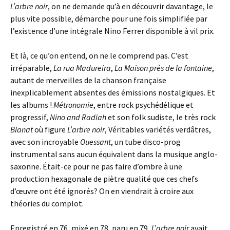
L’arbre noir
, on ne demande qu’à en découvrir davantage, le
plus vite possible, démarche pour une fois simplifiée par
l’existence d’une intégrale Nino Ferrer disponible à vil prix.
Et là, ce qu’on entend, on ne le comprend pas. C’est
irréparable,
La rua Madureira
,
La Maison près de la fontaine
,
autant de merveilles de la chanson française
inexplicablement absentes des émissions nostalgiques. Et
les albums !
Métronomie
, entre rock psychédélique et
progressif,
Nino and Radiah
et son folk sudiste, le très rock
Blanat
où figure
L’arbre noir
, Véritables variétés verdâtres,
avec son incroyable
Ouessant
, un tube disco-prog
instrumental sans aucun équivalent dans la musique anglo-
saxonne. Était-ce pour ne pas faire d’ombre à une
production hexagonale de piètre qualité que ces chefs
d’œuvre ont été ignorés? On en viendrait à croire aux
théories du complot.
Enregistré en 76, mixé en 78, paru en 79,
L’arbre noir
avait