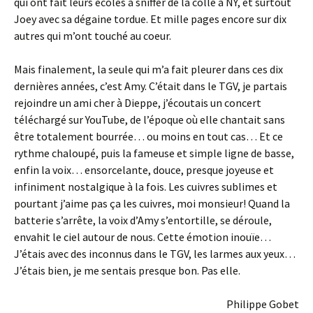
qui ont fait leurs écoles à sniffer de la colle à NY, et surtout
Joey avec sa dégaine tordue. Et mille pages encore sur dix
autres qui m’ont touché au coeur.
Mais finalement, la seule qui m’a fait pleurer dans ces dix
dernières années, c’est Amy. C’était dans le TGV, je partais
rejoindre un ami cher à Dieppe, j’écoutais un concert
téléchargé sur YouTube, de l’époque où elle chantait sans
être totalement bourrée… ou moins en tout cas… Et ce
rythme chaloupé, puis la fameuse et simple ligne de basse,
enfin la voix… ensorcelante, douce, presque joyeuse et
infiniment nostalgique à la fois. Les cuivres sublimes et
pourtant j’aime pas ça les cuivres, moi monsieur! Quand la
batterie s’arrête, la voix d’Amy s’entortille, se déroule,
envahit le ciel autour de nous. Cette émotion inouïe…
J’étais avec des inconnus dans le TGV, les larmes aux yeux…
J’étais bien, je me sentais presque bon. Pas elle.
Philippe Gobet