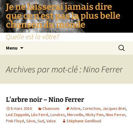
Je ne laisserai jamais dire
que ce n'est pas la plus belle
chanson du monde
Quelle est la vôtre?
Aller
Recherc
Menu
au
contenu
Archives par mot-clé : Nino Ferrer
L’arbre noir – Nino Ferrer
8 mars 2016
Chansons
Arbre
,
Cornichon
,
Jacques Brel
,
Led Zeppelin
,
Léo Ferré
,
Londres
,
Merveille
,
Micky Finn
,
Nino Ferrer
,
Pink Floyd
,
Sève
,
Sud
,
Valse
Stéphane Genilloud