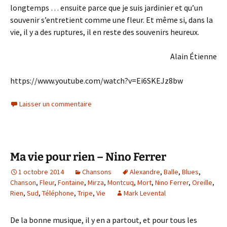
longtemps … ensuite parce que je suis jardinier et qu’un
souvenir s’entretient comme une fleur. Et même si, dans la
vie, il y a des ruptures, il en reste des souvenirs heureux.
Alain Étienne
https://www.youtube.com/watch?v=Ei6SKEJz8bw
Laisser un commentaire
Ma vie pour rien – Nino Ferrer
1 octobre 2014
Chansons
Alexandre
,
Balle
,
Blues
,
Chanson
,
Fleur
,
Fontaine
,
Mirza
,
Montcuq
,
Mort
,
Nino Ferrer
,
Oreille
,
Rien
,
Sud
,
Téléphone
,
Tripe
,
Vie
Mark Levental
De la bonne musique, il y en a partout, et pour tous les