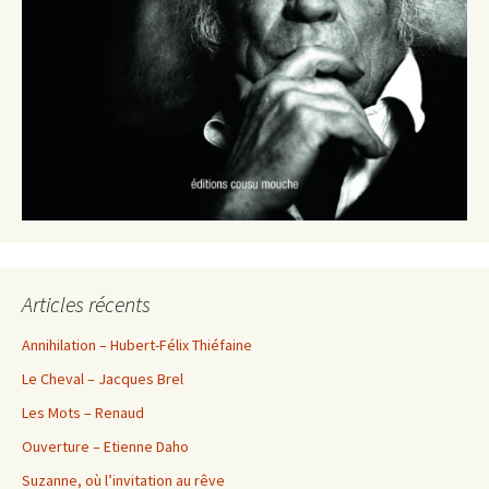
Articles récents
Annihilation – Hubert-Félix Thiéfaine
Le Cheval – Jacques Brel
Les Mots – Renaud
Ouverture – Etienne Daho
Suzanne, où l’invitation au rêve