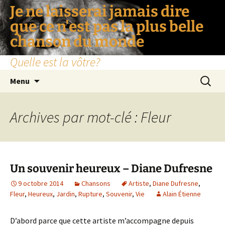
Je ne laisserai jamais dire
que ce n'est pas la plus belle
chanson du monde
Quelle est la vôtre?
Aller
Recherc
Menu
au
contenu
Archives par mot-clé : Fleur
Un souvenir heureux – Diane Dufresne
9 octobre 2014
Chansons
Artiste
,
Diane Dufresne
,
Fleur
,
Heureux
,
Jardin
,
Rupture
,
Souvenir
,
Vie
Alain Étienne
D’abord parce que cette artiste m’accompagne depuis