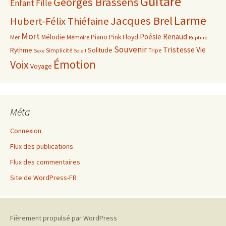
Guitare
Georges Brassens
Enfant
Fille
Larme
Jacques Brel
Hubert-Félix Thiéfaine
Mort
Poésie
Renaud
Mélodie
Piano
Pink Floyd
Mer
Mémoire
Rupture
Souvenir
Tristesse
Vie
Rythme
Solitude
Simplicité
Tripe
Sexe
Soleil
Émotion
Voix
Voyage
Méta
Connexion
Flux des publications
Flux des commentaires
Site de WordPress-FR
Fièrement propulsé par WordPress