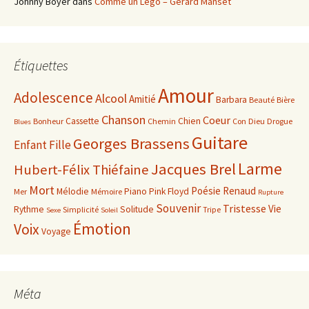
Johnny Boyer
dans
Comme un Lego – Gérard Manset
Étiquettes
Amour
Adolescence
Alcool
Amitié
Barbara
Beauté
Bière
Chanson
Coeur
Cassette
Chien
Bonheur
Chemin
Con
Dieu
Drogue
Blues
Guitare
Georges Brassens
Enfant
Fille
Larme
Jacques Brel
Hubert-Félix Thiéfaine
Mort
Poésie
Renaud
Mélodie
Piano
Pink Floyd
Mer
Mémoire
Rupture
Souvenir
Tristesse
Vie
Rythme
Solitude
Simplicité
Tripe
Sexe
Soleil
Émotion
Voix
Voyage
Méta