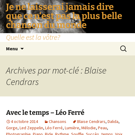
Je ne laisserai jamais dire
que ce n'est pas la plus belle
chanson du monde
Quelle est la vôtre?
Aller
Recherc
Menu
au
contenu
Archives par mot-clé : Blaise
Cendrars
Avec le temps – Léo Ferré
4 octobre 2014
Chansons
Blaise Cendrars
,
Dalida
,
Gorge
,
Led Zeppelin
,
Léo Ferré
,
Lumière
,
Mélodie
,
Peau
,
Photographie
,
Piano
,
Ride
,
Rythme
,
Souffle
,
Succès
,
temps
,
Voix