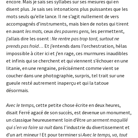
encore. Mais je sais ses syllabes sur ses mesures qui en
disent plus. Je sais ses intonations plus puissantes que les
mots seuls qu’elle lance. Il ne s’agit nullement de vers
accompagnés d’instruments, mais bien de notes qui tirent
en avant
les mots,
ceux
des pauvres gens
, les permettent,
j’allais dire les osent :
Ne rentre pas trop tard, surtout ne
prends pas froid…
Et j’entends dans l’orchestration, hélas
impossible à citer ici et j’en rage, ces murmures inaudibles
et infinis qui se cherchent et qui viennent s’échouer en une
litanie, en une rengaine, précisément comme vient se
coucher dans une photographie, surpris, tel trait sur une
gueule resté autrement inaperçu et qui la tatoue
désormais.
Avec le temps
, cette petite chose écrite en deux heures,
disait Ferré agacé de son succès, est devenue un monument,
un classique heureusement loin d’être
un serment maquillé
qui s’en va faire sa nuit
dans l’industrie du divertissement et
d’un art mineur ! Et pour terminer si
Avec le temps, va, tout