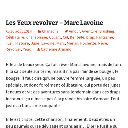
Les Yeux revolver – Marc Lavoine
10 août 2014
Chansons
Amour
,
Aventure
,
Brushing
,
Célibataire
,
Chansonnier
,
Collant
,
Cul
,
Dentelle
,
Drap
,
Fantasme
,
Fusil
,
Histoire
,
Jupe
,
Lavoine
,
Marc
,
Merlan
,
Pochette
,
Rêve
,
Revolver
,
Yeux
Catherine Armand
Elle a de beaux yeux. Ça fait rêver Marc Lavoine, mais de loin.
Il la sait seule sur terre, mais il n’a pas l’air de se bouger, le
bougre. Il faut dire qu’une pauvre femme larguée, un peu
spéciale, et donc forcément célibataire, qui porte des jupes
fendues et vit des aventures sans lendemain dans des draps
inconnus, ça n’incite pas à la grande histoire d’amour. Tout
juste au fantasme coupable.
Elle est triste, cette chanson, finalement. Deux êtres un
peu paumés qui se dévisagent sans agir… Elle le fusille du