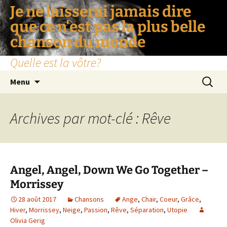
Je ne laisserai jamais dire
que ce n'est pas la plus belle
chanson du monde
Quelle est la vôtre?
Aller
Recherc
Menu
au
contenu
Archives par mot-clé : Rêve
Angel, Angel, Down We Go Together –
Morrissey
28 août 2017
Chansons
Ange
,
Chair
,
Coeur
,
Grâce
,
Hiver
,
Morrissey
,
Neige
,
Passion
,
Rêve
,
Séparation
,
Utopie
Olivia Gerig