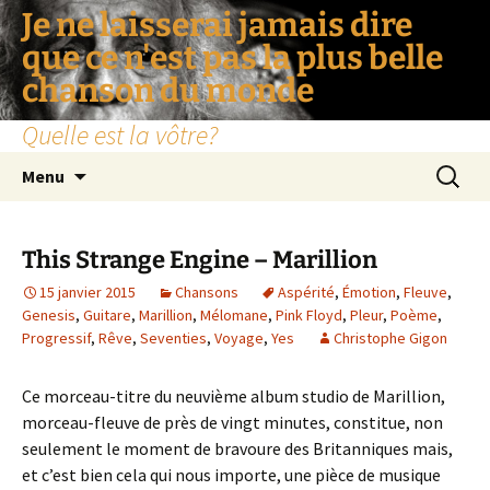
Je ne laisserai jamais dire
que ce n'est pas la plus belle
chanson du monde
Quelle est la vôtre?
Aller
Recherc
Menu
au
contenu
This Strange Engine – Marillion
15 janvier 2015
Chansons
Aspérité
,
Émotion
,
Fleuve
,
Genesis
,
Guitare
,
Marillion
,
Mélomane
,
Pink Floyd
,
Pleur
,
Poème
,
Progressif
,
Rêve
,
Seventies
,
Voyage
,
Yes
Christophe Gigon
Ce morceau-titre du neuvième album studio de Marillion,
morceau-fleuve de près de vingt minutes, constitue, non
seulement le moment de bravoure des Britanniques mais,
et c’est bien cela qui nous importe, une pièce de musique