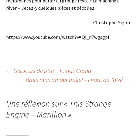
mélomanes pour parler du groupe reste « La machine à
rêver ». Jetez-y quelques pièces et décollez.
Christophe Gigon
https://www.youtube.com/watch?v=QI_n7wgsgpI
Navigation
←
Les Jours de bise – Tomas Grand
Brûle mon amour brûle! – chant de Taizé
→
des
Une réflexion sur «
This Strange
articles
Engine – Marillion
»