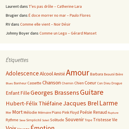
Laurent
dans
T’es pas drôle – Catherine Lara
Brugier
dans
É doce morrer no mar – Paulo Flores
RV
dans
Comme elle vient – Noir Désir
Johnny Boyer
dans
Comme un Lego – Gérard Manset
Étiquettes
Amour
Adolescence
Alcool
Amitié
Barbara
Beauté
Bière
Chanson
Coeur
Cassette
Chien
Bonheur
Chemin
Con
Dieu
Drogue
Blues
Guitare
Georges Brassens
Enfant
Fille
Larme
Jacques Brel
Hubert-Félix Thiéfaine
Mort
Poésie
Renaud
Mélodie
Piano
Pink Floyd
Mer
Mémoire
Rupture
Souvenir
Tristesse
Vie
Rythme
Solitude
Simplicité
Tripe
Sexe
Soleil
Émotion
Voix