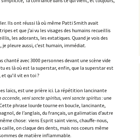
a simplicité, la confiance dans ce qui vient, et toujours,
ler. Ils ont réussi là où même Patti Smith avait
tripes et que j’ai vu les visages des humains recueillis
ueillis, les adorants, les extatiques. Quand je vois des
e, je pleure aussi, c’est humain, immédiat.
u as chanté avec 3000 personnes devant une scène vide
tu es là où est la superstar, enfin, que la superstar est
t qu’il vit en toi ?
es laïcs, est une prière ici. La répétition lancinante
m accende, veni sancte spiritus, veni sancte spiritus
: une
. Cette phrase lourde tourne en boucle, lancinante,
pagnol, de l’anglais, du français, un galimatias d’autre
 même chose: viens Esprit saint viens, chauffe-nous,
a caille, on claque des dents, mais nos coeurs même
s sommes de matière inflammable.