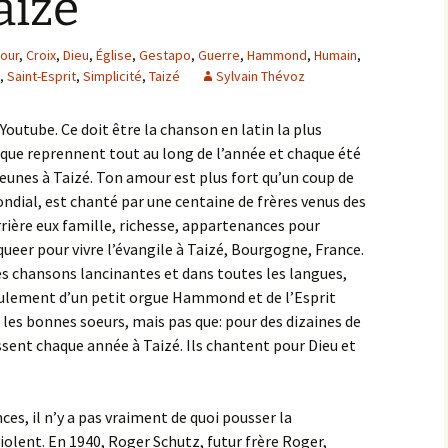
aizé
our
,
Croix
,
Dieu
,
Église
,
Gestapo
,
Guerre
,
Hammond
,
Humain
,
,
Saint-Esprit
,
Simplicité
,
Taizé
Sylvain Thévoz
outube. Ce doit être la chanson en latin la plus
 que reprennent tout au long de l’année et chaque été
jeunes à Taizé. Ton amour est plus fort qu’un coup de
ndial, est chanté par une centaine de frères venus des
rière eux famille, richesse, appartenances pour
queer pour vivre l’évangile à Taizé, Bourgogne, France.
s chansons lancinantes et dans toutes les langues,
ulement d’un petit orgue Hammond et de l’Esprit
t les bonnes soeurs, mais pas que: pour des dizaines de
ssent chaque année à Taizé. Ils chantent pour Dieu et
ces, il n’y a pas vraiment de quoi pousser la
iolent. En 1940, Roger Schutz, futur frère Roger,