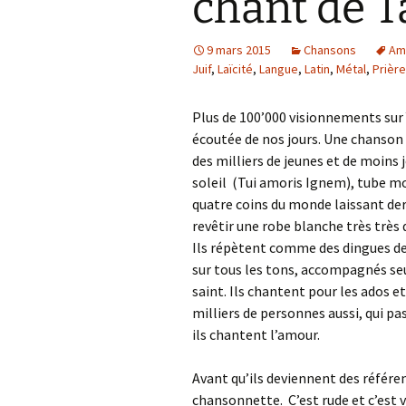
chant de T
9 mars 2015
Chansons
Am
Juif
,
Laïcité
,
Langue
,
Latin
,
Métal
,
Prière
Plus de 100’000 visionnements sur Y
écoutée de nos jours. Une chanson
des milliers de jeunes et de moins 
soleil (Tui amoris Ignem), tube mo
quatre coins du monde laissant der
revêtir une robe blanche très très 
Ils répètent comme des dingues de
sur tous les tons, accompagnés se
saint. Ils chantent pour les ados e
milliers de personnes aussi, qui pa
ils chantent l’amour.
Avant qu’ils deviennent des référen
chansonnette. C’est rude et c’est v