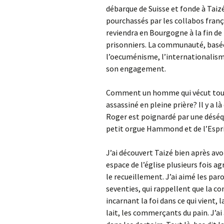
débarque de Suisse et fonde à Taiz
pourchassés par les collabos frança
reviendra en Bourgogne à la fin de 
prisonniers. La communauté, basée s
l’oecuménisme, l’internationalisme, 
son engagement.
Comment un homme qui vécut toute 
assassiné en pleine prière? Il y a l
Roger est poignardé par une déséq
petit orgue Hammond et de l’Esprit
J’ai découvert Taizé bien après avo
espace de l’église plusieurs fois a
le recueillement. J’ai aimé les par
seventies, qui rappellent que la con
incarnant la foi dans ce qui vient,
lait, les commerçants du pain. J’a