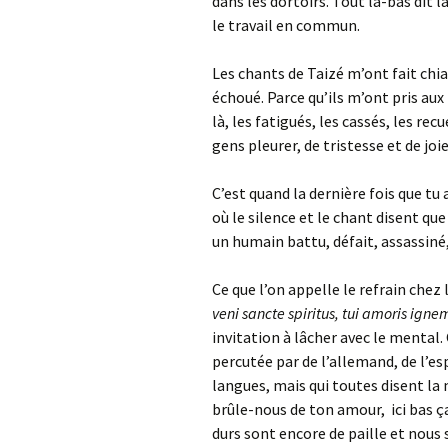
dans les dortoirs. Tout là-bas dit l
le travail en commun.
Les chants de Taizé m’ont fait chia
échoué. Parce qu’ils m’ont pris aux 
là, les fatigués, les cassés, les rec
gens pleurer, de tristesse et de joi
C’est quand la dernière fois que t
où le silence et le chant disent que 
un humain battu, défait, assassiné, e
Ce que l’on appelle le refrain chez l
veni sancte spiritus, tui amoris igne
invitation à lâcher avec le mental
percutée par de l’allemand, de l’es
langues, mais qui toutes disent la
brûle-nous de ton amour, ici bas ç
durs sont encore de paille et nou