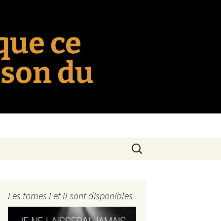
 que ce
nson du
Rechercher :
Les tomes I et II sont disponibles