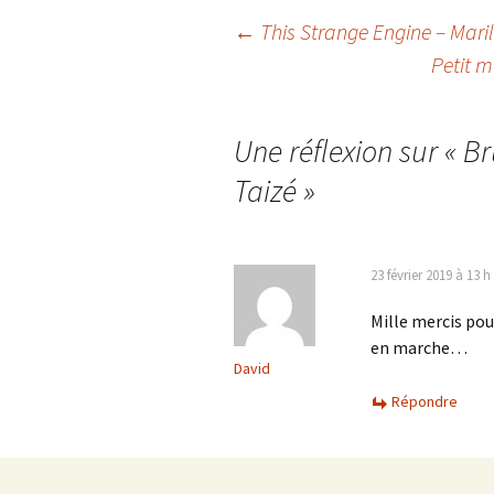
Navigation
←
This Strange Engine – Maril
Petit m
des
Une réflexion sur «
Br
articles
Taizé
»
23 février 2019 à 13 
Mille mercis pou
en marche…
David
Répondre