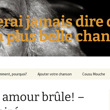
erai jamais dire
la plus belle cha
omment, pourquoi?
Ajouter votre chanson
Cousu Mouche
 amour brûle! –