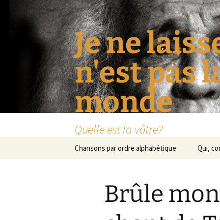
Je ne laiss
n'est pas 
monde
Quelle est la vôtre?
Aller
Chansons par ordre alphabétique
Qui, c
au
contenu
Brûle mon