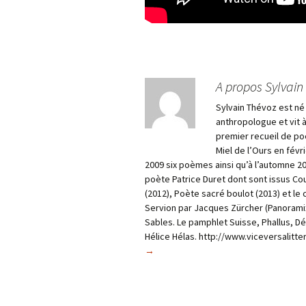
A propos Sylvain
Sylvain Thévoz est né 
anthropologue et vit à
premier recueil de poé
Miel de l’Ours en févr
2009 six poèmes ainsi qu’à l’automne 201
poète Patrice Duret dont sont issus Cou
(2012), Poète sacré boulot (2013) et le
Servion par Jacques Zürcher (Panoramix 
Sables. Le pamphlet Suisse, Phallus, Dé
Hélice Hélas. http://www.viceversalitt
→