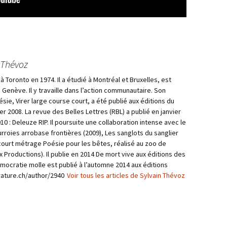
 Thévoz
à Toronto en 1974. Il a étudié à Montréal et Bruxelles, est
 Genève. Il y travaille dans l’action communautaire. Son
sie, Virer large course court, a été publié aux éditions du
ier 2008. La revue des Belles Lettres (RBL) a publié en janvier
0 : Deleuze RIP. Il poursuite une collaboration intense avec le
rroies arrobase frontières (2009), Les sanglots du sanglier
 court métrage Poésie pour les bêtes, réalisé au zoo de
Productions). Il publie en 2014 De mort vive aux éditions des
mocratie molle est publié à l’automne 2014 aux éditions
erature.ch/author/2940
Voir tous les articles de Sylvain Thévoz