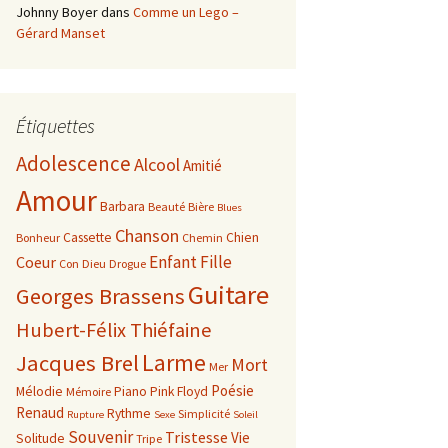
Johnny Boyer
dans
Comme un Lego –
Gérard Manset
Étiquettes
Adolescence
Alcool
Amitié
Amour
Barbara
Beauté
Bière
Blues
Chanson
Cassette
Chien
Bonheur
Chemin
Enfant
Fille
Coeur
Con
Dieu
Drogue
Guitare
Georges Brassens
Hubert-Félix Thiéfaine
Larme
Jacques Brel
Mort
Mer
Poésie
Mélodie
Piano
Pink Floyd
Mémoire
Renaud
Rythme
Simplicité
Rupture
Sexe
Soleil
Souvenir
Tristesse
Vie
Solitude
Tripe