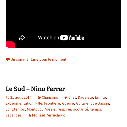
Un commentaire pour le moment
Le Sud – Nino Ferrer
21 août 2014
Chansons
Chat
,
Dadaïste
,
Ermite
,
Expérimentation
,
Fille
,
Frontière
,
Guerre
,
Guitare
,
Joe Dassin
,
Longtemps
,
Montcuq
,
Poésie
,
respirer
,
scolarité
,
temps
,
vacances
Michaël Perruchoud