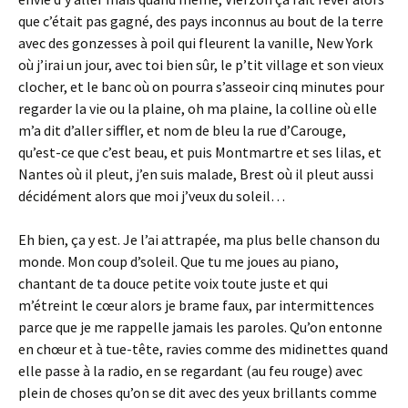
que c’était pas gagné, des pays inconnus au bout de la terre
avec des gonzesses à poil qui fleurent la vanille, New York
où j’irai un jour, avec toi bien sûr, le p’tit village et son vieux
clocher, et le banc où on pourra s’asseoir cinq minutes pour
regarder la vie ou la plaine, oh ma plaine, la colline où elle
m’a dit d’aller siffler, et nom de bleu la rue d’Carouge,
qu’est-ce que c’est beau, et puis Montmartre et ses lilas, et
Nantes où il pleut, j’en suis malade, Brest où il pleut aussi
décidément alors que moi j’veux du soleil…
Eh bien, ça y est. Je l’ai attrapée, ma plus belle chanson du
monde. Mon coup d’soleil. Que tu me joues au piano,
chantant de ta douce petite voix toute juste et qui
m’étreint le cœur alors je brame faux, par intermittences
parce que je me rappelle jamais les paroles. Qu’on entonne
en chœur et à tue-tête, ravies comme des midinettes quand
elle passe à la radio, en se regardant (au feu rouge) avec
plein de choses qu’on se dit avec des yeux brillants comme