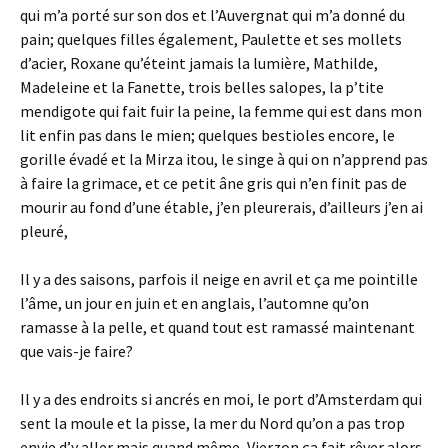
qui m’a porté sur son dos et l’Auvergnat qui m’a donné du
pain; quelques filles également, Paulette et ses mollets
d’acier, Roxane qu’éteint jamais la lumière, Mathilde,
Madeleine et la Fanette, trois belles salopes, la p’tite
mendigote qui fait fuir la peine, la femme qui est dans mon
lit enfin pas dans le mien; quelques bestioles encore, le
gorille évadé et la Mirza itou, le singe à qui on n’apprend pas
à faire la grimace, et ce petit âne gris qui n’en finit pas de
mourir au fond d’une étable, j’en pleurerais, d’ailleurs j’en ai
pleuré,
Il y a des saisons, parfois il neige en avril et ça me pointille
l’âme, un jour en juin et en anglais, l’automne qu’on
ramasse à la pelle, et quand tout est ramassé maintenant
que vais-je faire?
Il y a des endroits si ancrés en moi, le port d’Amsterdam qui
sent la moule et la pisse, la mer du Nord qu’on a pas trop
envie d’y aller mais quand même, Vierzon ça fait rêver alors