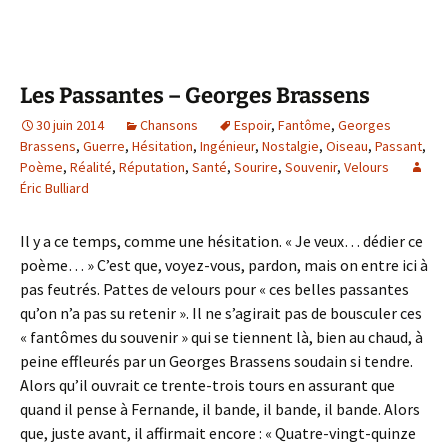
Les Passantes – Georges Brassens
30 juin 2014
Chansons
Espoir
,
Fantôme
,
Georges
Brassens
,
Guerre
,
Hésitation
,
Ingénieur
,
Nostalgie
,
Oiseau
,
Passant
,
Poème
,
Réalité
,
Réputation
,
Santé
,
Sourire
,
Souvenir
,
Velours
Éric Bulliard
Il y a ce temps, comme une hésitation. « Je veux… dédier ce
poème… » C’est que, voyez-vous, pardon, mais on entre ici à
pas feutrés. Pattes de velours pour « ces belles passantes
qu’on n’a pas su retenir ». Il ne s’agirait pas de bousculer ces
« fantômes du souvenir » qui se tiennent là, bien au chaud, à
peine effleurés par un Georges Brassens soudain si tendre.
Alors qu’il ouvrait ce trente-trois tours en assurant que
quand il pense à Fernande, il bande, il bande, il bande. Alors
que, juste avant, il affirmait encore : « Quatre-vingt-quinze