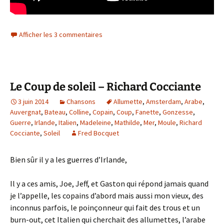
Afficher les 3 commentaires
Le Coup de soleil – Richard Cocciante
3 juin 2014
Chansons
Allumette
,
Amsterdam
,
Arabe
,
Auvergnat
,
Bateau
,
Colline
,
Copain
,
Coup
,
Fanette
,
Gonzesse
,
Guerre
,
Irlande
,
Italien
,
Madeleine
,
Mathilde
,
Mer
,
Moule
,
Richard
Cocciante
,
Soleil
Fred Bocquet
Bien sûr il y a les guerres d’Irlande,
Il y a ces amis, Joe, Jeff, et Gaston qui répond jamais quand
je l’appelle, les copains d’abord mais aussi mon vieux, des
inconnus parfois, le poinçonneur qui fait des trous et un
burn-out, cet Italien qui cherchait des allumettes, l’arabe