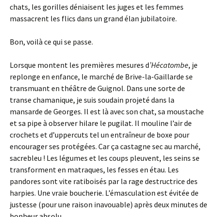
chats, les gorilles déniaisent les juges et les femmes
massacrent les flics dans un grand élan jubilatoire.
Bon, voilà ce qui se passe.
Lorsque montent les premières mesures d
’Hécatombe
, je
replonge en enfance, le marché de Brive-la-Gaillarde se
transmuant en théâtre de Guignol. Dans une sorte de
transe chamanique, je suis soudain projeté dans la
mansarde de Georges. Il est là avec son chat, sa moustache
et sa pipe à observer hilare le pugilat. Il mouline l’air de
crochets et d’uppercuts tel un entraîneur de boxe pour
encourager ses protégées. Car ça castagne sec au marché,
sacrebleu ! Les légumes et les coups pleuvent, les seins se
transforment en matraques, les fesses en étau. Les
pandores sont vite ratiboisés par la rage destructrice des
harpies. Une vraie boucherie. L’émasculation est évitée de
justesse (pour une raison inavouable) après deux minutes de
bonheur absolu.