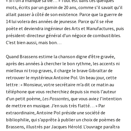
« Si l’on a manqué sa vie… » Tout est dans ces quelques
mots, écrits par un gamin de 20 ans, comme s’il savait qu’il
allait passer à côté de son existence. Parce que la guerre de
14 lui volera des années de jeunesse. Parce qu’il se rêve
poète et deviendra ingénieur des Arts et Manufactures, puis
président-directeur général d’un négoce de combustibles.
C’est bien aussi, mais bon…
Quand Brassens estime la chanson digne d’être gravée,
après des années à chercher le bon rythme, les accents ni
mielleux ni trop graves, il charge le brave Gibraltar de
retrouver le mystérieux Antoine Pol. Un beau jour, cette
lettre : « Monsieur, votre secrétaire m’a dit ce matin au
téléphone que vous recherchiez depuis six mois l’auteur
d’un petit poème,
Les Passantes
, que vous aviez l’intention
de mettre en musique. J’en suis très flatté… » Par
extraordinaire, Antoine Pol préside une société de
bibliophilie, qui s’apprête à publier un choix de poèmes de
Brassens, illustrés par Jacques Hérold. L’ouvrage paraîtra