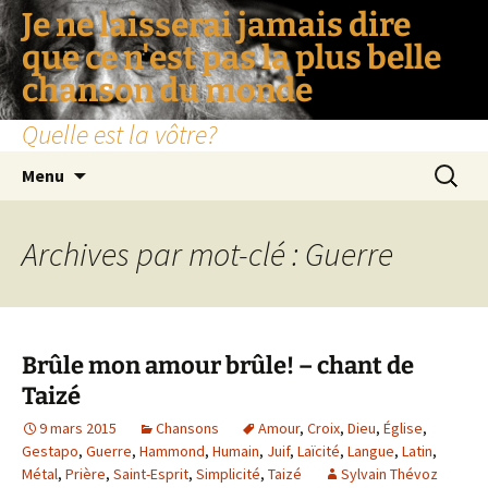
Je ne laisserai jamais dire
que ce n'est pas la plus belle
chanson du monde
Quelle est la vôtre?
Aller
Recherc
Menu
au
contenu
Archives par mot-clé : Guerre
Brûle mon amour brûle! – chant de
Taizé
9 mars 2015
Chansons
Amour
,
Croix
,
Dieu
,
Église
,
Gestapo
,
Guerre
,
Hammond
,
Humain
,
Juif
,
Laïcité
,
Langue
,
Latin
,
Métal
,
Prière
,
Saint-Esprit
,
Simplicité
,
Taizé
Sylvain Thévoz