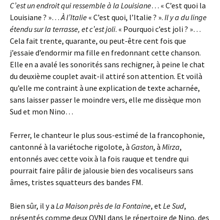
C’est un endroit qui ressemble à la Louisiane
… « C’est quoi la
Louisiane ? »…
À l’Italie
« C’est quoi, l’Italie ? ».
Il y a du linge
étendu sur la terrasse, et c’est joli
. « Pourquoi c’est joli ? »…
Cela fait trente, quarante, ou peut-être cent fois que
j’essaie d’endormir ma fille en fredonnant cette chanson.
Elle en a avalé les sonorités sans rechigner, à peine le chat
du deuxième couplet avait-il attiré son attention. Et voilà
qu’elle me contraint à une explication de texte acharnée,
sans laisser passer le moindre vers, elle me dissèque mon
Sud et mon Nino…
Ferrer, le chanteur le plus sous-estimé de la francophonie,
cantonné à la variétoche rigolote, à
Gaston
, à
Mirza
,
entonnés avec cette voix à la fois rauque et tendre qui
pourrait faire pâlir de jalousie bien des vocaliseurs sans
âmes, tristes squatteurs des bandes FM.
Bien sûr, il y a
La Maison près de la Fontaine
, et
Le Sud
,
présentés comme deux OVNI dans le répertoire de Nino, des