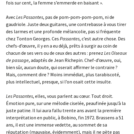
fois sur cent, la femme s’emmerde en baisant ».
Avec
Les Passantes
, pas de pom-pom-pom-pom, ni de
gaudriole. Juste deux guitares, une contrebasse à vous tirer
des larmes et une profonde mélancolie, pas si fréquente
chez Tonton Georges. Ces
Passantes
, c’est autre chose. Des
chefs-d’œuvre, il y en a eu déjà, prêts à surgir au coin de
chacun de ses vers ou de ceux des autres : prenez
Les Oiseaux
de passage
, adaptés de Jean Richepin. Chef-d’œuvre, oui,
bien sûr, aucun doute, qui oserait affirmer le contraire ?
Mais, comment dire ? Moins immédiat, plus tarabiscoté,
plus intellectuel, presque, si l’on osait cette insulte.
Les Passantes
, elles, vous parlent au cœur. Tout droit.
Émotion pure, sur une mélodie ciselée, peaufinée jusqu’à la
juste patine. Il lui aura fallu trente ans avant la première
interprétation en public, à Bobino, fin 1972. Brassens a 51
ans, il est une immense vedette, au sommet de sa
réputation (mauvaise, évidemment), mais il ne pète pas