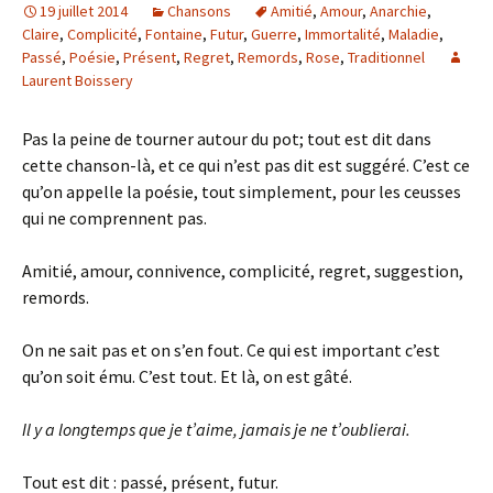
19 juillet 2014
Chansons
Amitié
,
Amour
,
Anarchie
,
Claire
,
Complicité
,
Fontaine
,
Futur
,
Guerre
,
Immortalité
,
Maladie
,
Passé
,
Poésie
,
Présent
,
Regret
,
Remords
,
Rose
,
Traditionnel
Laurent Boissery
Pas la peine de tourner autour du pot; tout est dit dans
cette chanson-là, et ce qui n’est pas dit est suggéré. C’est ce
qu’on appelle la poésie, tout simplement, pour les ceusses
qui ne comprennent pas.
Amitié, amour, connivence, complicité, regret, suggestion,
remords.
On ne sait pas et on s’en fout. Ce qui est important c’est
qu’on soit ému. C’est tout. Et là, on est gâté.
Il y a longtemps que je t’aime, jamais je ne t’oublierai.
Tout est dit : passé, présent, futur.