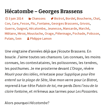
Hécatombe – Georges Brassens
3 juin 2014
Chansons
Bistrot
,
Bordel
,
Boucherie
,
Chat
,
Con
,
Cure
,
Fesse
,
Flic
,
Fontaine
,
Georges Brassens
,
Grivois
,
Guerre
,
Guignol
,
Hécatombe
,
Jeunesse
,
Mansarde
,
Marché
,
Militaire
,
Miroir
,
Moustache
,
Orage
,
Pèlerinage
,
Pochade
,
Polisson
,
Putain
,
Sein
Philippe Lamon
Une vingtaine d’années déjà que j’écoute Brassens. En
boucle. J’aime toutes ses chansons. Les connues, les moins
connues, les contestataires, les polissonnes, les tendres,
les posthumes. Je me prosterne devant
L’Orage
, révère
Mourir pour des idées
, m’extasie pour
Supplique pour être
enterré sur la plage de Sète
, lève mon verre pour
Le Bistrot
,
reprend à tue-tête
Putain de toi
, me perds
Dans l’eau de la
claire fontaine
, et m’émeus aux larmes pour
Les Passantes
.
Alors pourquoi
Hécatombe
?