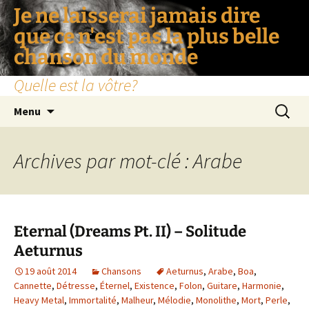
Je ne laisserai jamais dire
que ce n'est pas la plus belle
chanson du monde
Quelle est la vôtre?
Aller
Recherc
Menu
au
contenu
Archives par mot-clé : Arabe
Eternal (Dreams Pt. II) – Solitude
Aeturnus
19 août 2014
Chansons
Aeturnus
,
Arabe
,
Boa
,
Cannette
,
Détresse
,
Éternel
,
Existence
,
Folon
,
Guitare
,
Harmonie
,
Heavy Metal
,
Immortalité
,
Malheur
,
Mélodie
,
Monolithe
,
Mort
,
Perle
,