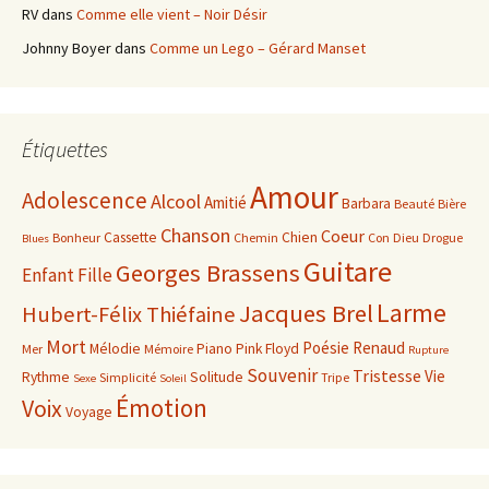
RV
dans
Comme elle vient – Noir Désir
Johnny Boyer
dans
Comme un Lego – Gérard Manset
Étiquettes
Amour
Adolescence
Alcool
Amitié
Barbara
Beauté
Bière
Chanson
Coeur
Cassette
Chien
Bonheur
Chemin
Con
Dieu
Drogue
Blues
Guitare
Georges Brassens
Enfant
Fille
Larme
Jacques Brel
Hubert-Félix Thiéfaine
Mort
Poésie
Renaud
Mélodie
Piano
Pink Floyd
Mer
Mémoire
Rupture
Souvenir
Tristesse
Vie
Rythme
Solitude
Simplicité
Tripe
Sexe
Soleil
Émotion
Voix
Voyage