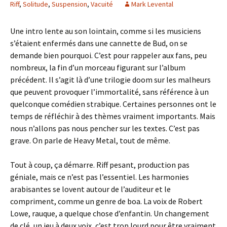
Riff
,
Solitude
,
Suspension
,
Vacuité
Mark Levental
Une intro lente au son lointain, comme si les musiciens
s’étaient enfermés dans une cannette de Bud, on se
demande bien pourquoi. C’est pour rappeler aux fans, peu
nombreux, la fin d’un morceau figurant sur l’album
précédent. Il s’agit là d’une trilogie doom sur les malheurs
que peuvent provoquer l’immortalité, sans référence à un
quelconque comédien strabique. Certaines personnes ont le
temps de réfléchir à des thèmes vraiment importants. Mais
nous n’allons pas nous pencher sur les textes. C’est pas
grave. On parle de Heavy Metal, tout de même.
Tout à coup, ça démarre. Riff pesant, production pas
géniale, mais ce n’est pas l’essentiel. Les harmonies
arabisantes se lovent autour de l’auditeur et le
compriment, comme un genre de boa. La voix de Robert
Lowe, rauque, a quelque chose d’enfantin. Un changement
de clé, un jeu à deux voix, c’est trop lourd pour être vraiment