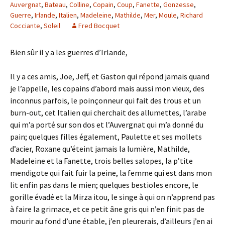
Auvergnat
,
Bateau
,
Colline
,
Copain
,
Coup
,
Fanette
,
Gonzesse
,
Guerre
,
Irlande
,
Italien
,
Madeleine
,
Mathilde
,
Mer
,
Moule
,
Richard
Cocciante
,
Soleil
Fred Bocquet
Bien sûr il y a les guerres d’Irlande,
Il y a ces amis, Joe, Jeff, et Gaston qui répond jamais quand
je l’appelle, les copains d’abord mais aussi mon vieux, des
inconnus parfois, le poinçonneur qui fait des trous et un
burn-out, cet Italien qui cherchait des allumettes, l’arabe
qui m’a porté sur son dos et l’Auvergnat qui m’a donné du
pain; quelques filles également, Paulette et ses mollets
d’acier, Roxane qu’éteint jamais la lumière, Mathilde,
Madeleine et la Fanette, trois belles salopes, la p’tite
mendigote qui fait fuir la peine, la femme qui est dans mon
lit enfin pas dans le mien; quelques bestioles encore, le
gorille évadé et la Mirza itou, le singe à qui on n’apprend pas
à faire la grimace, et ce petit âne gris qui n’en finit pas de
mourir au fond d’une étable, j’en pleurerais, d’ailleurs j’en ai