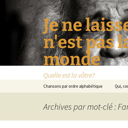
Je ne laiss
n'est pas 
monde
Quelle est la vôtre?
Aller
Chansons par ordre alphabétique
Qui, c
au
contenu
Archives par mot-clé : F