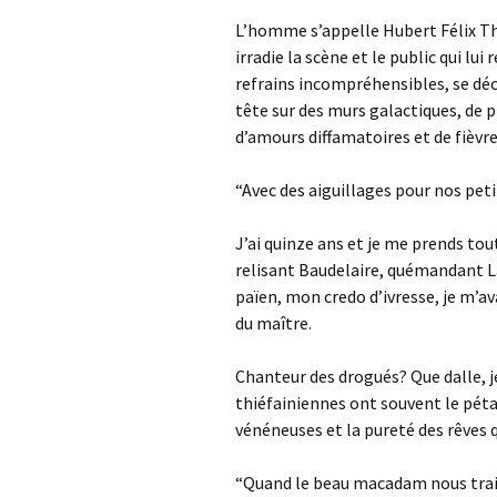
L’homme s’appelle Hubert Félix Thi
irradie la scène et le public qui l
refrains incompréhensibles, se déc
tête sur des murs galactiques, de p
d’amours diffamatoires et de fièvre
“Avec des aiguillages pour nos pet
J’ai quinze ans et je me prends tou
relisant Baudelaire, quémandant La
païen, mon credo d’ivresse, je m’av
du maître.
Chanteur des drogués? Que dalle, je 
thiéfainiennes ont souvent le pétar
vénéneuses et la pureté des rêves q
“Quand le beau macadam nous trait