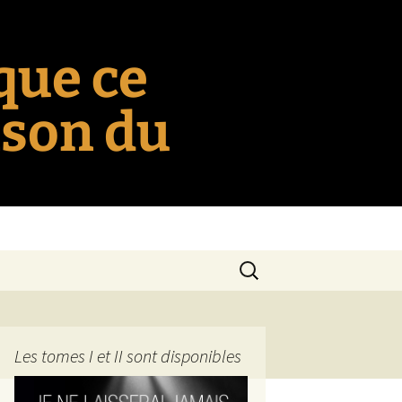
 que ce
nson du
Rechercher :
Les tomes I et II sont disponibles