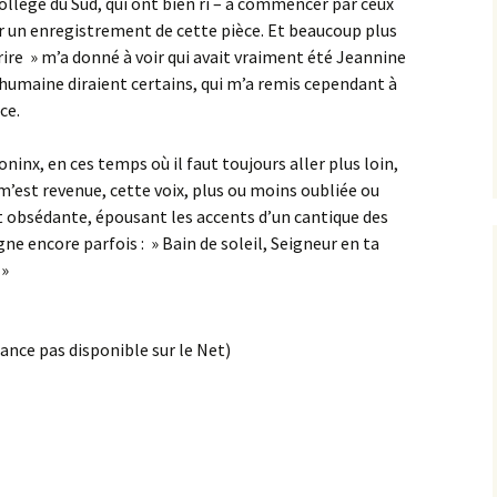
 Collège du Sud, qui ont bien ri – à commencer par ceux
er un enregistrement de cette pièce. Et beaucoup plus
rire » m’a donné à voir qui avait vraiment été Jeannine
humaine diraient certains, qui m’a remis cependant à
ce.
oninx, en ces temps où il faut toujours aller plus loin,
e m’est revenue, cette voix, plus ou moins oubliée ou
et obsédante, épousant les accents d’un cantique des
 encore parfois : » Bain de soleil, Seigneur en ta
 »
ance pas disponible sur le Net)