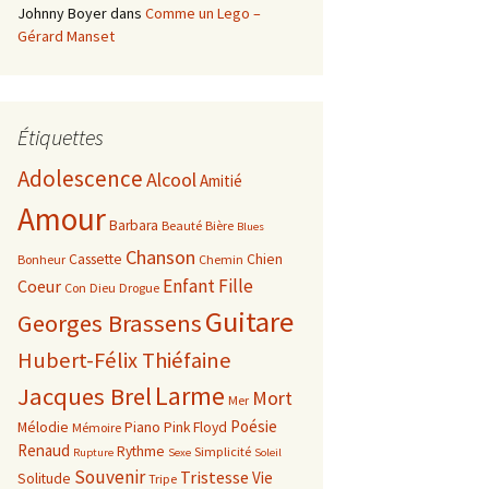
Johnny Boyer
dans
Comme un Lego –
Gérard Manset
Étiquettes
Adolescence
Alcool
Amitié
Amour
Barbara
Beauté
Bière
Blues
Chanson
Cassette
Chien
Bonheur
Chemin
Enfant
Fille
Coeur
Con
Dieu
Drogue
Guitare
Georges Brassens
Hubert-Félix Thiéfaine
Larme
Jacques Brel
Mort
Mer
Poésie
Mélodie
Piano
Pink Floyd
Mémoire
Renaud
Rythme
Simplicité
Rupture
Sexe
Soleil
Souvenir
Tristesse
Vie
Solitude
Tripe