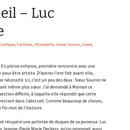
eil – Luc
e
Cantique
,
Fantôme
,
Obsédante
,
Soeur Sourire
,
Soleil
,
 » En pleine enfance, première rencontre avec une
r être artiste. D’autres l’ont fait avant elle,
ar nécessité. Ici, c’est un peu des deux : Sœur Sourire ne
’étant même plus sœur. J’ai demandé à Maman ce
stion difficile, à laquelle elle répondit que cette
restant dans l’abstrait. Comme beaucoup de choses,
e fin mot de l’histoire.
it récupéré une pelletée de disques de sa jeunesse. Luc
ias Jeanne-Paule Marie Deckers, qu’on nommait aussi