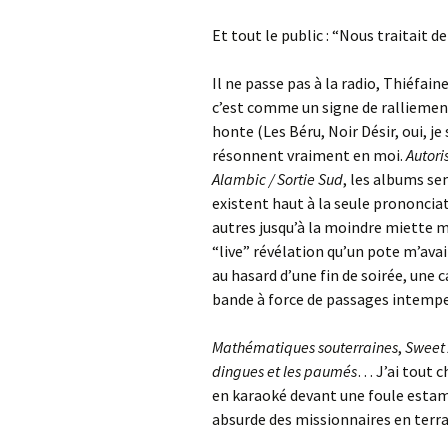
Et tout le public : “Nous traitait d
Il ne passe pas à la radio, Thiéfain
c’est comme un signe de ralliement
honte (Les Béru, Noir Désir, oui, je
résonnent vraiment en moi.
Autori
Alambic / Sortie Sud
, les albums s
existent haut à la seule prononciati
autres jusqu’à la moindre miette m
“live” révélation qu’un pote m’ava
au hasard d’une fin de soirée, une ca
bande à force de passages intempe
Mathématiques souterraines
,
Sweet
dingues et les paumés
… J’ai tout c
en karaoké devant une foule estamp
absurde des missionnaires en terra