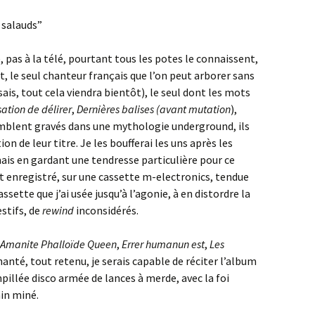
e salauds”
e, pas à la télé, pourtant tous les potes le connaissent,
, le seul chanteur français que l’on peut arborer sans
 sais, tout cela viendra bientôt), le seul dont les mots
sation de délirer
,
Dernières balises (avant mutation
),
emblent gravés dans une mythologie underground, ils
on de leur titre. Je les boufferai les uns après les
ais en gardant une tendresse particulière pour ce
it enregistré, sur une cassette m-electronics, tendue
ssette que j’ai usée jusqu’à l’agonie, à en distordre la
stifs, de
rewind
inconsidérés.
 Amanite Phalloïde Queen
,
Errer humanun est
,
Les
hanté, tout retenu, je serais capable de réciter l’album
illée disco armée de lances à merde, avec la foi
in miné.