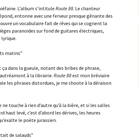
éfaine. L’album s’intitule
Route 88
. Le chanteur
ui répond, entonne avec une ferveur presque gênante des
ouvre un vocabulaire fait de rêves qui se cognent la
ièges paranoïdes sur fond de guitares électriques,
 lyrique.
its matins”
t ça dans la gueule, notant des bribes de phrase,
utréamont à la librairie.
Route 88
est mon bréviaire
ale les phrases distordues, je me shoote à la déraison
ne touche à rien d’autre qu’à la bière, et si les salles
d haut levé, c’est d’abord les dérives, les heures
u’exalte le poète jurassien.
ait de salauds”