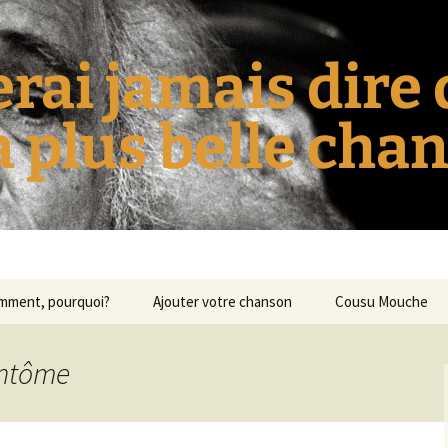
erai jamais dire
la plus belle cha
omment, pourquoi?
Ajouter votre chanson
Cousu Mouche
antôme