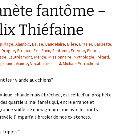
lanète fantôme –
ix Thiéfaine
guillage
,
Alambic
,
Balise
,
Baudelaire
,
Bière
,
Brasier
,
Cassette
,
,
Drogue
,
Errance
,
Exil
,
Faim
,
Fantôme
,
Ferveur
,
Fleurs
,
sse
,
Lautréamont
,
Merde
,
Missionnaire
,
Mythologie
,
Pétard
,
rground
,
Viande
,
Vocabulaire
Michaël Perruchoud
nt leur viande aux chiens”
ynique, chaude mais ébréchée, est celle d’un prophète
des quartiers mal famés qui, entre errance et
grande sniffette d’imaginaire, me livre les mots
révèle l’imparfait brasier de nos existences.
s tripots”