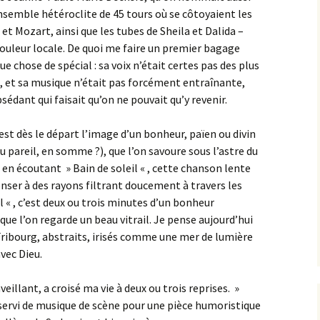
ensemble hétéroclite de 45 tours où se côtoyaient les
 et Mozart, ainsi que les tubes de Sheila et Dalida –
couleur locale. De quoi me faire un premier bagage
e chose de spécial : sa voix n’était certes pas des plus
, et sa musique n’était pas forcément entraînante,
bsédant qui faisait qu’on ne pouvait qu’y revenir.
’est dès le départ l’image d’un bonheur, païen ou divin
u pareil, en somme ?), que l’on savoure sous l’astre du
 en écoutant » Bain de soleil « , cette chanson lente
enser à des rayons filtrant doucement à travers les
il « , c’est deux ou trois minutes d’un bonheur
 l’on regarde un beau vitrail. Je pense aujourd’hui
Fribourg, abstraits, irisés comme une mer de lumière
avec Dieu.
illant, a croisé ma vie à deux ou trois reprises. »
servi de musique de scène pour une pièce humoristique