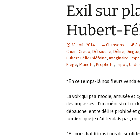
Exil sur p
Hubert-Fél
28 août 2014
Chansons
Ai
Chien
,
Credo
,
Débauche
,
Délire
,
Dingue
Hubert-Félix Thiéfaine
,
Imaginaire
,
Impa
Piège
,
Planète
,
Prophète
,
Tripot
,
Unde
“En ce temps-là nos fleurs vendaie
La voix qui psalmodie, amusée et c
des impasses, d’un ménestrel rock 
débauche, entre délire prohibé et 
lumière que je n’attendais pas, me 
“Et nous habitions tous de sordide