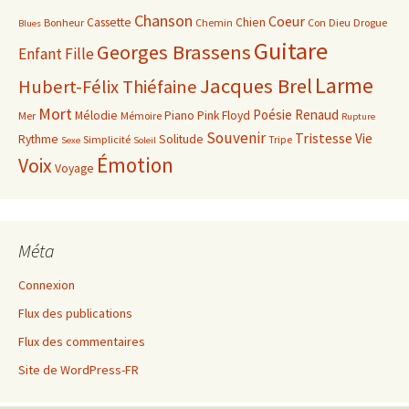
Chanson
Coeur
Cassette
Chien
Bonheur
Chemin
Con
Dieu
Drogue
Blues
Guitare
Georges Brassens
Enfant
Fille
Larme
Jacques Brel
Hubert-Félix Thiéfaine
Mort
Poésie
Renaud
Mélodie
Piano
Pink Floyd
Mer
Mémoire
Rupture
Souvenir
Tristesse
Vie
Rythme
Solitude
Simplicité
Tripe
Sexe
Soleil
Émotion
Voix
Voyage
Méta
Connexion
Flux des publications
Flux des commentaires
Site de WordPress-FR