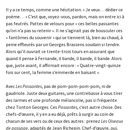
Il y a ce temps, comme une hésitation. « Je veux… dédier ce
poème… » C’est que, voyez-vous, pardon, mais on entre ici à
pas feutrés. Pattes de velours pour « ces belles passantes
qu’on n’a pas su retenir ». Il ne s’agirait pas de bousculer ces
« fantômes du souvenir » qui se tiennent là, bien au chaud, à
peine effleurés par un Georges Brassens soudain si tendre.
Alors qu’il ouvrait ce trente-trois tours en assurant que
quand il pense à Fernande, il bande, il bande, il bande. Alors
que, juste avant, il affirmait encore : « Quatre-vingt-quinze
fois sur cent, la femme s’emmerde en baisant ».
Avec
Les Passantes
, pas de pom-pom-pom-pom, ni de
gaudriole. Juste deux guitares, une contrebasse à vous tirer
des larmes et une profonde mélancolie, pas si fréquente
chez Tonton Georges. Ces
Passantes
, c’est autre chose. Des
chefs-d’œuvre, il y en a eu déjà, prêts à surgir au coin de
chacun de ses vers ou de ceux des autres : prenez
Les Oiseaux
de passage
, adaptés de Jean Richepin. Chef-d’œuvre, oui,