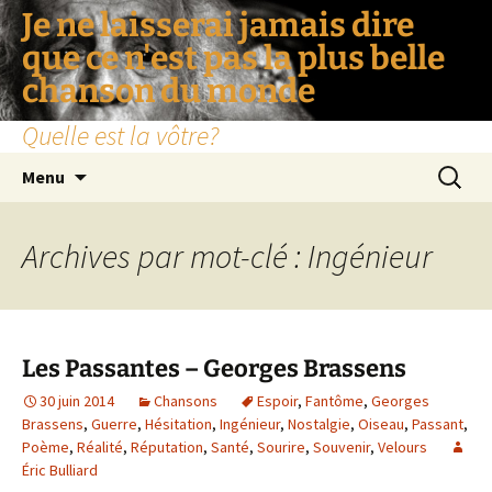
Je ne laisserai jamais dire
que ce n'est pas la plus belle
chanson du monde
Quelle est la vôtre?
Aller
Recherc
Menu
au
contenu
Archives par mot-clé : Ingénieur
Les Passantes – Georges Brassens
30 juin 2014
Chansons
Espoir
,
Fantôme
,
Georges
Brassens
,
Guerre
,
Hésitation
,
Ingénieur
,
Nostalgie
,
Oiseau
,
Passant
,
Poème
,
Réalité
,
Réputation
,
Santé
,
Sourire
,
Souvenir
,
Velours
Éric Bulliard