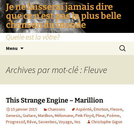
Je ne laisserai jamais dire
que ce n'est pas la plus belle
chanson du monde
Quelle est la vôtre?
Aller
Recherc
Menu
au
contenu
Archives par mot-clé : Fleuve
This Strange Engine – Marillion
15 janvier 2015
Chansons
Aspérité
,
Émotion
,
Fleuve
,
Genesis
,
Guitare
,
Marillion
,
Mélomane
,
Pink Floyd
,
Pleur
,
Poème
,
Progressif
,
Rêve
,
Seventies
,
Voyage
,
Yes
Christophe Gigon