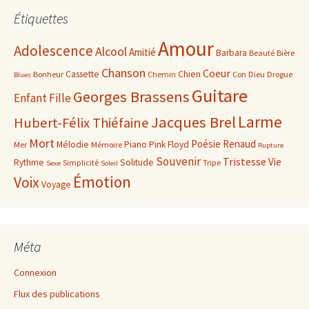
Étiquettes
Amour
Adolescence
Alcool
Amitié
Barbara
Beauté
Bière
Chanson
Coeur
Cassette
Chien
Bonheur
Chemin
Con
Dieu
Drogue
Blues
Guitare
Georges Brassens
Enfant
Fille
Larme
Jacques Brel
Hubert-Félix Thiéfaine
Mort
Poésie
Renaud
Mélodie
Piano
Pink Floyd
Mer
Mémoire
Rupture
Souvenir
Tristesse
Vie
Rythme
Solitude
Simplicité
Tripe
Sexe
Soleil
Émotion
Voix
Voyage
Méta
Connexion
Flux des publications