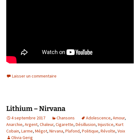
Laisser un commentaire
Lithium – Nirvana
4 septembre 2017
Chansons
Adolescence
,
Amour
,
Anarchie
,
Argent
,
Chaleur
,
Cigarette
,
Désillusion
,
Injustice
,
Kurt
Cobain
,
Larme
,
Mégot
,
Nirvana
,
Plafond
,
Politique
,
Révolte
,
Voix
Olivia Gerig