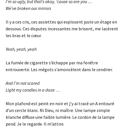
I’m so ugly, but that’s okay, ’cause so are you …
We’ve broken our mirrors
Il y a ces cris, ces assiettes qui explosent juste un étage en
dessous. Ces disputes incessantes me brisent, me lacèrent
les bras et le cœur.
Yeah, yeah, yeah
La fumée de cigarette s’échappe par ma fenêtre
entrouverte. Les mégots s’amoncèlent dans le cendrier.
And I’m not scared
Light my candles in a daze …
Mon plafond est peint en noir et j’y ai tracé un A entouré
d’un cercle blanc. Ni Dieu, ni maître. Une lampe simple
blanche diffuse une faible lumière. Le cordon de la lampe
pend. Je le regarde. Il m’attire.