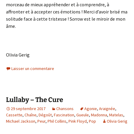
morceau de mieux appréhender et à comprendre, à
affronter et à accepter ces émotions ! Merci d’avoir brisé ma
solitude face à cette tristesse ! S
orrow
est le miroir de mon
âme.
Olivia Gerig
Laisser un commentaire
Lullaby – The Cure
29 septembre 2017
Chansons
Agonie
,
Araignée
,
Cassette
,
Chaîne
,
Dégoût
,
Fascination
,
Gueule
,
Madonna
,
Matelas
,
Michael Jackson
,
Peur
,
Phil Collins
,
Pink Floyd
,
Pop
Olivia Gerig