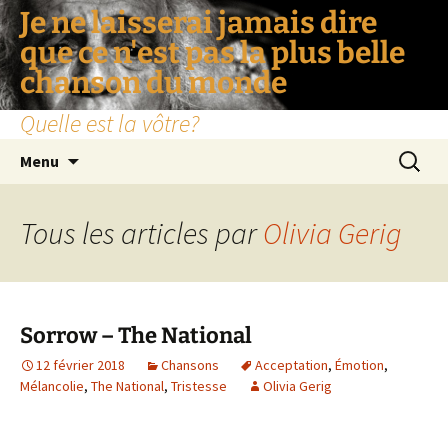
Je ne laisserai jamais dire
que ce n'est pas la plus belle
chanson du monde
Quelle est la vôtre?
Aller
Recherc
Menu
au
contenu
Tous les articles par
Olivia Gerig
Sorrow – The National
12 février 2018
Chansons
Acceptation
,
Émotion
,
Mélancolie
,
The National
,
Tristesse
Olivia Gerig