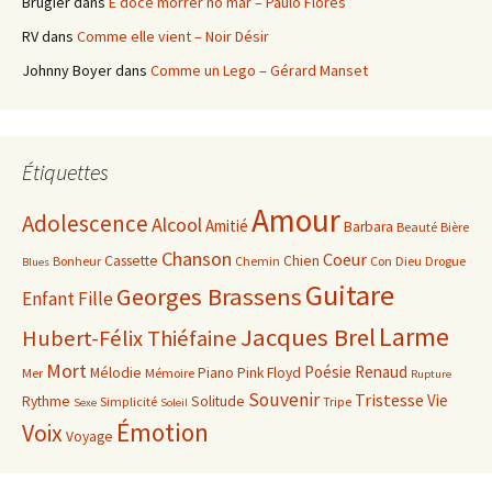
Brugier
dans
É doce morrer no mar – Paulo Flores
RV
dans
Comme elle vient – Noir Désir
Johnny Boyer
dans
Comme un Lego – Gérard Manset
Étiquettes
Amour
Adolescence
Alcool
Amitié
Barbara
Beauté
Bière
Chanson
Coeur
Cassette
Chien
Bonheur
Chemin
Con
Dieu
Drogue
Blues
Guitare
Georges Brassens
Enfant
Fille
Larme
Jacques Brel
Hubert-Félix Thiéfaine
Mort
Poésie
Renaud
Mélodie
Piano
Pink Floyd
Mer
Mémoire
Rupture
Souvenir
Tristesse
Vie
Rythme
Solitude
Simplicité
Tripe
Sexe
Soleil
Émotion
Voix
Voyage