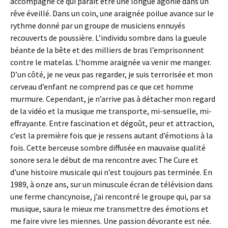
accompagne ce qui paraît être une longue agonie dans un
rêve éveillé. Dans un coin, une araignée poilue avance sur le
rythme donné par un groupe de musiciens ennuyés
recouverts de poussière. L’individu sombre dans la gueule
béante de la bête et des milliers de bras l’emprisonnent
contre le matelas. L’homme araignée va venir me manger.
D’un côté, je ne veux pas regarder, je suis terrorisée et mon
cerveau d’enfant ne comprend pas ce que cet homme
murmure. Cependant, je n’arrive pas à détacher mon regard
de la vidéo et la musique me transporte, mi-sensuelle, mi-
effrayante. Entre fascination et dégoût, peur et attraction,
c’est la première fois que je ressens autant d’émotions à la
fois. Cette berceuse sombre diffusée en mauvaise qualité
sonore sera le début de ma rencontre avec The Cure et
d’une histoire musicale qui n’est toujours pas terminée. En
1989, à onze ans, sur un minuscule écran de télévision dans
une ferme chancynoise, j’ai rencontré le groupe qui, par sa
musique, saura le mieux me transmettre des émotions et
me faire vivre les miennes. Une passion dévorante est née.