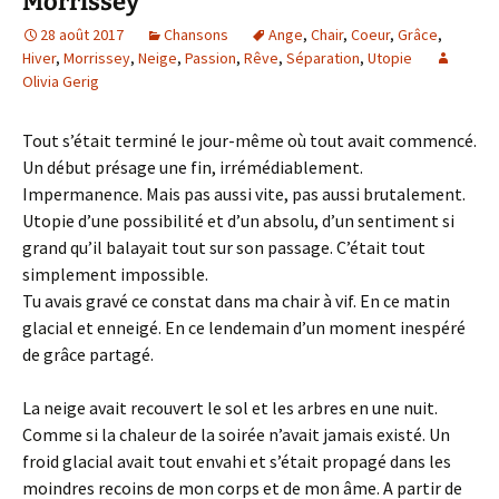
Morrissey
28 août 2017
Chansons
Ange
,
Chair
,
Coeur
,
Grâce
,
Hiver
,
Morrissey
,
Neige
,
Passion
,
Rêve
,
Séparation
,
Utopie
Olivia Gerig
Tout s’était terminé le jour-même où tout avait commencé.
Un début présage une fin, irrémédiablement.
Impermanence. Mais pas aussi vite, pas aussi brutalement.
Utopie d’une possibilité et d’un absolu, d’un sentiment si
grand qu’il balayait tout sur son passage. C’était tout
simplement impossible.
Tu avais gravé ce constat dans ma chair à vif. En ce matin
glacial et enneigé. En ce lendemain d’un moment inespéré
de grâce partagé.
La neige avait recouvert le sol et les arbres en une nuit.
Comme si la chaleur de la soirée n’avait jamais existé. Un
froid glacial avait tout envahi et s’était propagé dans les
moindres recoins de mon corps et de mon âme. A partir de