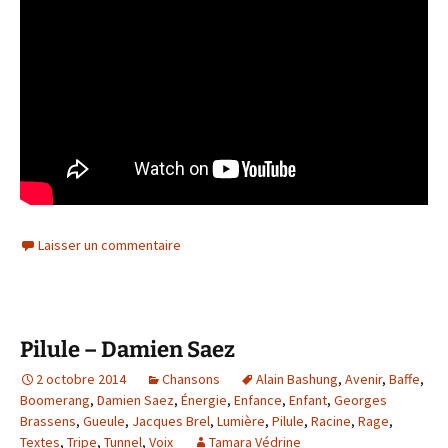
Laisser un commentaire
Pilule – Damien Saez
2 octobre 2014
Chansons
Alain Bashung
,
Avenir
,
Baffe
,
Boomerang
,
Damien Saez
,
Énergie
,
Enfance
,
Enfant
,
Georges
Brassens
,
Gueule
,
Jacques Brel
,
Lumière
,
Pilule
,
Racine
,
Rage
,
Textes
,
Tripe
,
Tunnel
,
Voix
Tamara Védrine