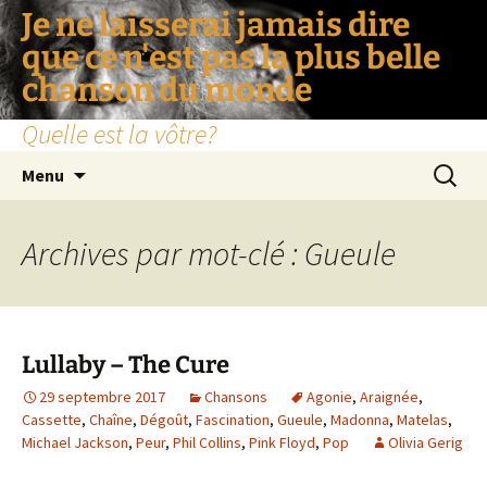
Je ne laisserai jamais dire
que ce n'est pas la plus belle
chanson du monde
Quelle est la vôtre?
Aller
Recherc
Menu
au
contenu
Archives par mot-clé : Gueule
Lullaby – The Cure
29 septembre 2017
Chansons
Agonie
,
Araignée
,
Cassette
,
Chaîne
,
Dégoût
,
Fascination
,
Gueule
,
Madonna
,
Matelas
,
Michael Jackson
,
Peur
,
Phil Collins
,
Pink Floyd
,
Pop
Olivia Gerig