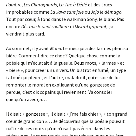
l’ombre
,
Les Charognards
,
La Tire à Dédé
et des trucs
improbables comme
La Java sans joie
ou
Jojo le démago
.
Tout par cœur, à fond dans le walkman Sony, le blanc. Pas
encore
Dès que le vent soufflera
ni
Mistral gagnant
, ça
viendrait plus tard.
Au sommet, il y avait
Manu
. Le mec qui a des larmes plein sa
bière. Comment dire ce choc ? Quelque chose comme la
poésie qui m’éclatait à la gueule. Deux mots, « larmes » et
« bière », pour créer un univers. Un bistrot enfumé, un type
tatoué qui pleure, et l’autre, maladroit, qui essaie de lui
remonter le moral en expliquant qu’une gonzesse de
perdue, c’est dix copains qui reviennent. Va consoler
quelqu’un avec ça…
Il disait « gonzesse », il disait « j’me fais chier », « ton grand
cœur de grand con »… Je découvrais que la poésie pouvait
naître de ces mots qu’on n’osait pas écrire dans les
rédactions. Je comprenais que je serais toujours plus ému