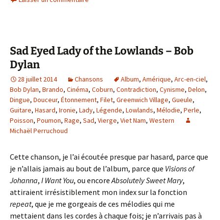
Sad Eyed Lady of the Lowlands – Bob
Dylan
28 juillet 2014
Chansons
Album
,
Amérique
,
Arc-en-ciel
,
Bob Dylan
,
Brando
,
Cinéma
,
Coburn
,
Contradiction
,
Cynisme
,
Delon
,
Dingue
,
Douceur
,
Étonnement
,
Filet
,
Greenwich Village
,
Gueule
,
Guitare
,
Hasard
,
Ironie
,
Lady
,
Légende
,
Lowlands
,
Mélodie
,
Perle
,
Poisson
,
Poumon
,
Rage
,
Sad
,
Vierge
,
Viet Nam
,
Western
Michaël Perruchoud
Cette chanson, je l’ai écoutée presque par hasard, parce que
je n’allais jamais au bout de l’album, parce que
Visions of
Johanna
,
I Want You
, ou encore
Absolutely Sweet Mary
,
attiraient irrésistiblement mon index sur la fonction
repeat
, que je me gorgeais de ces mélodies qui me
mettaient dans les cordes à chaque fois; je n’arrivais pas à