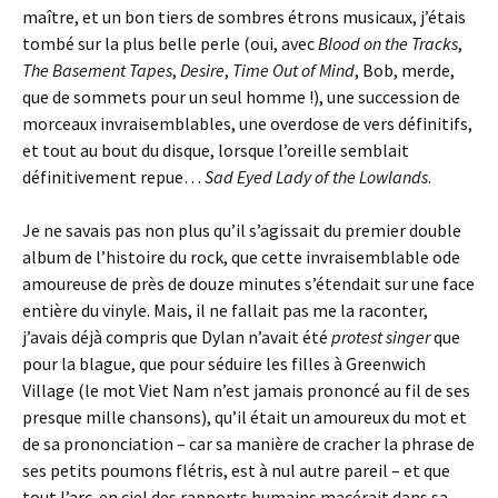
maître, et un bon tiers de sombres étrons musicaux, j’étais
tombé sur la plus belle perle (oui, avec
Blood on the Tracks
,
The Basement Tapes
,
Desire
,
Time Out of Mind
, Bob, merde,
que de sommets pour un seul homme !), une succession de
morceaux invraisemblables, une overdose de vers définitifs,
et tout au bout du disque, lorsque l’oreille semblait
définitivement repue…
Sad Eyed Lady of the Lowlands
.
Je ne savais pas non plus qu’il s’agissait du premier double
album de l’histoire du rock, que cette invraisemblable ode
amoureuse de près de douze minutes s’étendait sur une face
entière du vinyle. Mais, il ne fallait pas me la raconter,
j’avais déjà compris que Dylan n’avait été
protest singer
que
pour la blague, que pour séduire les filles à Greenwich
Village (le mot Viet Nam n’est jamais prononcé au fil de ses
presque mille chansons), qu’il était un amoureux du mot et
de sa prononciation – car sa manière de cracher la phrase de
ses petits poumons flétris, est à nul autre pareil – et que
tout l’arc-en ciel des rapports humains macérait dans sa