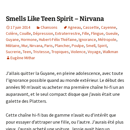
Smells Like Teen Spirit – Nirvana
17 juin 2014
Chansons
Agneau
,
Cassette
,
Cayenne
,
Colère
,
Couille
,
Dépression
,
Extraterrestre
,
Fille
,
Flingue
,
Gueule
,
Guyane
,
Hormone
,
Hubert-Félix Thiéfaine
,
Ignorance
,
Métropole
,
Militaire
,
Mur
,
Nirvana
,
Paris
,
Plancher
,
Poulpe
,
Smell
,
Spirit
,
Sucrerie
,
Teen
,
Tristesse
,
Tropiques
,
Violence
,
Voyage
,
Walkman
Eugène Mithar
J’allais quitter la Guyane, en pleine adolescence, avec toute
l’ignorance possible quand au monde extérieur. Le début des
années 90 m’avait vu acheter ma première chaîne hi-fi un an
auparavant, et le seul compact disque que j’avais était une
galette des Platters.
Cette chaîne hi-fi bas de gamme n’avait eu d’intérêt que
pour essayer d’attraper une fille, ou l’autre. J’aurais été plus
vieux, j’aurais acheté une voiture, Jessie avait bien un