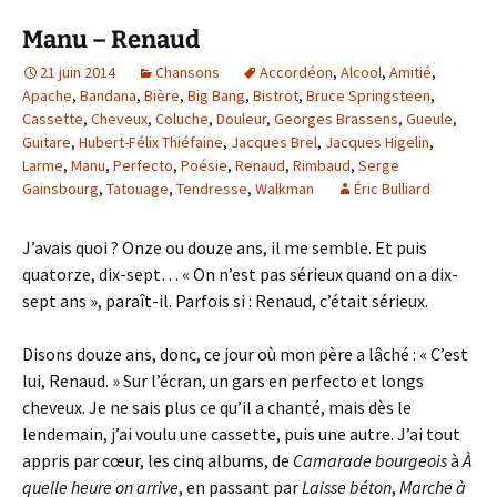
Manu – Renaud
21 juin 2014
Chansons
Accordéon
,
Alcool
,
Amitié
,
Apache
,
Bandana
,
Bière
,
Big Bang
,
Bistrot
,
Bruce Springsteen
,
Cassette
,
Cheveux
,
Coluche
,
Douleur
,
Georges Brassens
,
Gueule
,
Guitare
,
Hubert-Félix Thiéfaine
,
Jacques Brel
,
Jacques Higelin
,
Larme
,
Manu
,
Perfecto
,
Poésie
,
Renaud
,
Rimbaud
,
Serge
Gainsbourg
,
Tatouage
,
Tendresse
,
Walkman
Éric Bulliard
J’avais quoi ? Onze ou douze ans, il me semble. Et puis
quatorze, dix-sept… « On n’est pas sérieux quand on a dix-
sept ans », paraît-il. Parfois si : Renaud, c’était sérieux.
Disons douze ans, donc, ce jour où mon père a lâché : « C’est
lui, Renaud. » Sur l’écran, un gars en perfecto et longs
cheveux. Je ne sais plus ce qu’il a chanté, mais dès le
lendemain, j’ai voulu une cassette, puis une autre. J’ai tout
appris par cœur, les cinq albums, de
Camarade bourgeois
à
À
quelle heure on arrive
, en passant par
Laisse béton
,
Marche à