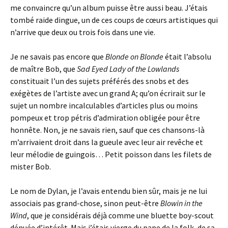
me convaincre qu’un album puisse être aussi beau. J’étais
tombé raide dingue, un de ces coups de cœurs artistiques qui
n’arrive que deux ou trois fois dans une vie.
Je ne savais pas encore que
Blonde on Blonde
était l’absolu
de maître Bob, que
Sad Eyed Lady of the Lowlands
constituait l’un des sujets préférés des snobs et des
exégètes de l’artiste avec un grand A; qu’on écrirait sur le
sujet un nombre incalculables d’articles plus ou moins
pompeux et trop pétris d’admiration obligée pour être
honnête. Non, je ne savais rien, sauf que ces chansons-là
m’arrivaient droit dans la gueule avec leur air revêche et
leur mélodie de guingois… Petit poisson dans les filets de
mister Bob.
Le nom de Dylan, je l’avais entendu bien sûr, mais je ne lui
associais pas grand-chose, sinon peut-être
Blowin in the
Wind
, que je considérais déjà comme une bluette boy-scout
dénuée d’intérêt. Mais j’étais vierge du pape de la folk, de sa