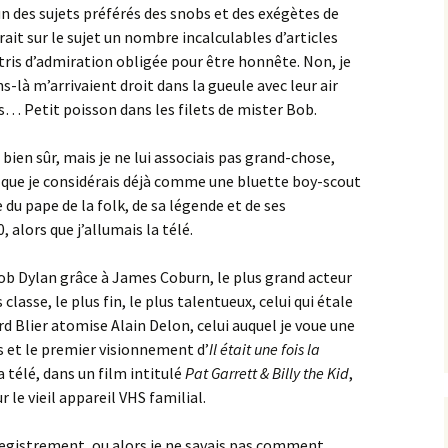
un des sujets préférés des snobs et des exégètes de
irait sur le sujet un nombre incalculables d’articles
ris d’admiration obligée pour être honnête. Non, je
s-là m’arrivaient droit dans la gueule avec leur air
s… Petit poisson dans les filets de mister Bob.
 bien sûr, mais je ne lui associais pas grand-chose,
, que je considérais déjà comme une bluette boy-scout
e du pape de la folk, de sa légende et de ses
, alors que j’allumais la télé.
ob Dylan grâce à James Coburn, le plus grand acteur
classe, le plus fin, le plus talentueux, celui qui étale
d Blier atomise Alain Delon, celui auquel je voue une
s et le premier visionnement d’
Il était une fois la
a télé, dans un film intitulé
Pat Garrett & Billy the Kid
,
 le vieil appareil VHS familial.
gistrement, ou alors je ne savais pas comment