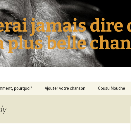
erai jamais dire
la plus belle cha
omment, pourquoi?
Ajouter votre chanson
Cousu Mouche
dy