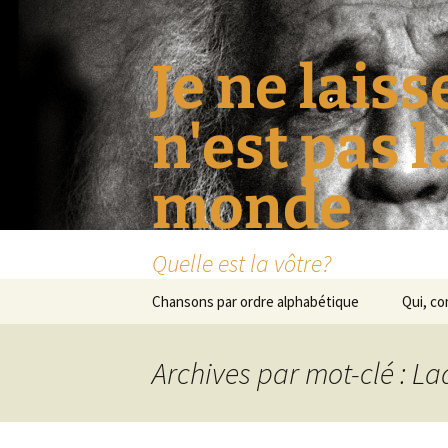
Je ne laiss
n'est pas 
monde
Quelle est la vôtre?
Aller
Chansons par ordre alphabétique
Qui, c
au
contenu
Archives par mot-clé : La