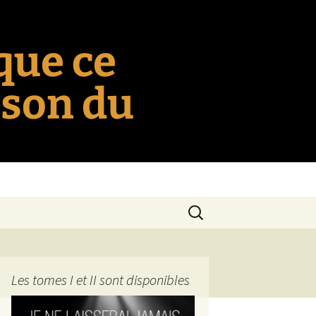
 que ce
nson du
Rechercher :
Les tomes I et II sont disponibles