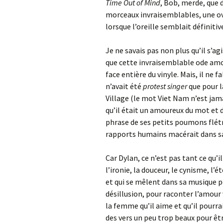
Time Out of Mind
, Bob, merde, que
morceaux invraisemblables, une ove
lorsque l’oreille semblait défini
Je ne savais pas non plus qu’il s’ag
que cette invraisemblable ode amo
face entière du vinyle. Mais, il ne 
n’avait été
protest singer
que pour l
Village (le mot Viet Nam n’est jam
qu’il était un amoureux du mot et 
phrase de ses petits poumons flétris
rapports humains macérait dans sa
Car Dylan, ce n’est pas tant ce qu’i
l’ironie, la douceur, le cynisme, l
et qui se mêlent dans sa musique po
désillusion, pour raconter l’amour 
la femme qu’il aime et qu’il pourra
des vers un peu trop beaux pour 