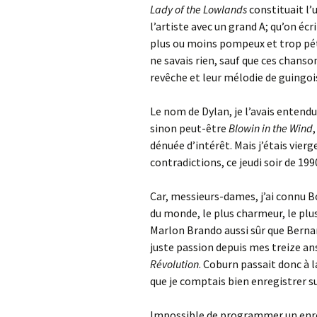
Lady of the Lowlands
constituait l’
l’artiste avec un grand A; qu’on écr
plus ou moins pompeux et trop pét
ne savais rien, sauf que ces chanson
revêche et leur mélodie de guingoi
Le nom de Dylan, je l’avais entendu
sinon peut-être
Blowin in the Wind
dénuée d’intérêt. Mais j’étais vierg
contradictions, ce jeudi soir de 1990
Car, messieurs-dames, j’ai connu B
du monde, le plus charmeur, le plus 
Marlon Brando aussi sûr que Bernar
juste passion depuis mes treize an
Révolution
. Coburn passait donc à l
que je comptais bien enregistrer sur
Impossible de programmer un enre