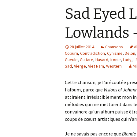
Sad Eyed L
Lowlands 
28 juillet 2014
Chansons
A
Coburn
,
Contradiction
,
Cynisme
,
Delon
Gueule
,
Guitare
,
Hasard
,
Ironie
,
Lady
,
L
Sad
,
Vierge
,
Viet Nam
,
Western
Mi
Cette chanson, je l’ai écoutée pres
l’album, parce que
Visions of Johan
attiraient irrésistiblement mon in
mélodies qui me mettaient dans les 
convaincre qu’un album puisse être
coups de cœurs artistiques qui n’arr
Je ne savais pas encore que
Blonde