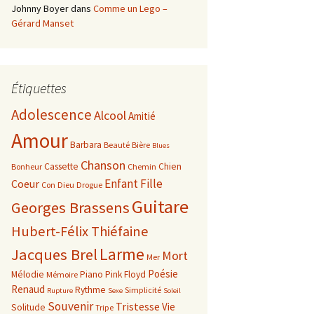
Johnny Boyer
dans
Comme un Lego –
Gérard Manset
Étiquettes
Adolescence
Alcool
Amitié
Amour
Barbara
Beauté
Bière
Blues
Chanson
Cassette
Chien
Bonheur
Chemin
Enfant
Fille
Coeur
Con
Dieu
Drogue
Guitare
Georges Brassens
Hubert-Félix Thiéfaine
Larme
Jacques Brel
Mort
Mer
Poésie
Mélodie
Piano
Pink Floyd
Mémoire
Renaud
Rythme
Simplicité
Rupture
Sexe
Soleil
Souvenir
Tristesse
Vie
Solitude
Tripe