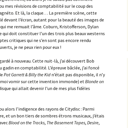
mpu mes révisions de comptabilité sur le coup des
agnéto. Et là, la claque… La première scène, cette
ollé devant l’écran, autant pour la beauté des images de
qui me remuait l’âme. Coburn, Kristofferson, Dylan
 qui doit constituer l’un des trois plus beaux westerns
eptes critiques qui ne s’en sont pas encore rendu
erts, je ne peux rien pour eux !
gardé à nouveau. Cette nuit-là, j’ai découvert Bob
u gadin en comptabilité. L’épreuve bâclée, j’ai foncé
de
Pat Garrett & Billy the Kid
n’était pas disponible, il n’y
-moi vomir sur cette invention immonde) et
Blonde on
disque qui allait devenir l’un de mes plus fidèles
ou alors l’indigence des rayons de Citydisc : Parmi
e, et un bon tiers de sombres étrons musicaux, j’étais
 avec
Blood on the Tracks
,
The Basement Tapes
,
Desire
,