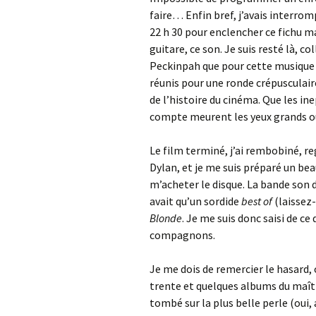
faire… Enfin bref, j’avais interro
22 h 30 pour enclencher ce fichu m
guitare, ce son. Je suis resté là, c
Peckinpah que pour cette musique 
réunis pour une ronde crépusculaire
de l’histoire du cinéma. Que les in
compte meurent les yeux grands ouv
Le film terminé, j’ai rembobiné, re
Dylan, et je me suis préparé un bea
m’acheter le disque. La bande son 
avait qu’un sordide
best of
(laissez
Blonde
. Je me suis donc saisi de ce 
compagnons.
Je me dois de remercier le hasard, 
trente et quelques albums du maîtr
tombé sur la plus belle perle (oui,