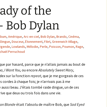
ady of the
– Bob Dylan
lbum
,
Amérique
,
Arc-en-ciel
,
Bob Dylan
,
Brando
,
Cinéma
,
,
Dingue
,
Douceur
,
Étonnement
,
Filet
,
Greenwich Village
,
égende
,
Lowlands
,
Mélodie
,
Perle
,
Poisson
,
Poumon
,
Rage
,
chaël Perruchoud
que par hasard, parce que je n’allais jamais au bout de
na
,
I Want You
, ou encore
Absolutely Sweet Mary
,
dex sur la fonction
repeat
, que je me gorgeais de ces
cordes à chaque fois; je n’arrivais pas à me
 aussi beau. J’étais tombé raide dingue, un de ces
ive que deux ou trois fois dans une vie.
 on Blonde
était l’absolu de maître Bob, que
Sad Eyed