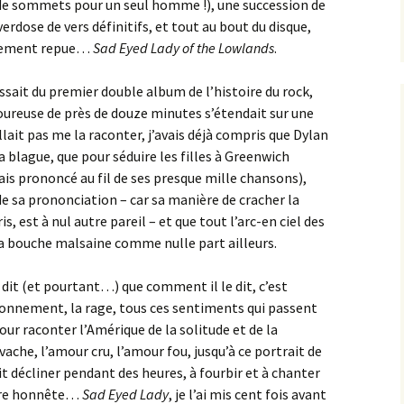
 de sommets pour un seul homme !), une succession de
rdose de vers définitifs, et tout au bout du disque,
tivement repue…
Sad Eyed Lady of the Lowlands
.
issait du premier double album de l’histoire du rock,
ureuse de près de douze minutes s’étendait sur une
fallait pas me la raconter, j’avais déjà compris que Dylan
a blague, que pour séduire les filles à Greenwich
ais prononcé au fil de ses presque mille chansons),
de sa prononciation – car sa manière de cracher la
, est à nul autre pareil – et que tout l’arc-en ciel des
 bouche malsaine comme nulle part ailleurs.
l dit (et pourtant…) que comment il le dit, c’est
’étonnement, la rage, tous ces sentiments qui passent
ur raconter l’Amérique de la solitude et de la
vache, l’amour cru, l’amour fou, jusqu’à ce portrait de
it décliner pendant des heures, à fourbir et à chanter
être honnête…
Sad Eyed Lady
, je l’ai mis cent fois avant