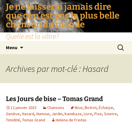
Je ne laisserai jamais dire
que ce n'est pas la plus belle
chanson du monde
Quelle est la vôtre?
Aller
Recherc
Menu
au
contenu
Archives par mot-clé : Hasard
Les Jours de bise – Tomas Grand
12 janvier 2015
Chansons
Bise
,
Bistrot
,
Écharpe
,
Genève
,
Hasard
,
Humour
,
Jardin
,
Kamikaze
,
Livre
,
Pise
,
Sourire
,
Timidité
,
Tomas Grand
Helena de Freitas