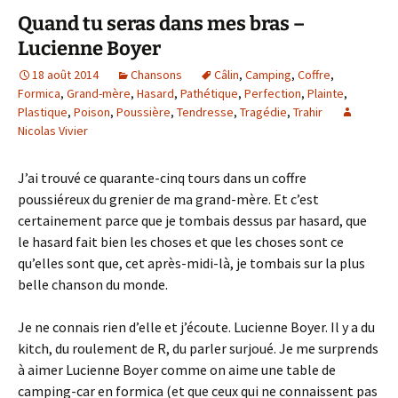
Quand tu seras dans mes bras –
Lucienne Boyer
18 août 2014
Chansons
Câlin
,
Camping
,
Coffre
,
Formica
,
Grand-mère
,
Hasard
,
Pathétique
,
Perfection
,
Plainte
,
Plastique
,
Poison
,
Poussière
,
Tendresse
,
Tragédie
,
Trahir
Nicolas Vivier
J’ai trouvé ce quarante-cinq tours dans un coffre
poussiéreux du grenier de ma grand-mère. Et c’est
certainement parce que je tombais dessus par hasard, que
le hasard fait bien les choses et que les choses sont ce
qu’elles sont que, cet après-midi-là, je tombais sur la plus
belle chanson du monde.
Je ne connais rien d’elle et j’écoute. Lucienne Boyer. Il y a du
kitch, du roulement de R, du parler surjoué. Je me surprends
à aimer Lucienne Boyer comme on aime une table de
camping-car en formica (et que ceux qui ne connaissent pas