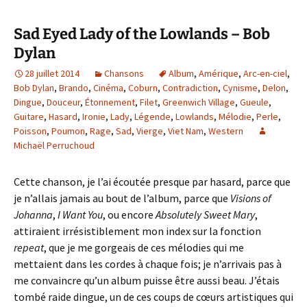
Sad Eyed Lady of the Lowlands – Bob
Dylan
28 juillet 2014
Chansons
Album
,
Amérique
,
Arc-en-ciel
,
Bob Dylan
,
Brando
,
Cinéma
,
Coburn
,
Contradiction
,
Cynisme
,
Delon
,
Dingue
,
Douceur
,
Étonnement
,
Filet
,
Greenwich Village
,
Gueule
,
Guitare
,
Hasard
,
Ironie
,
Lady
,
Légende
,
Lowlands
,
Mélodie
,
Perle
,
Poisson
,
Poumon
,
Rage
,
Sad
,
Vierge
,
Viet Nam
,
Western
Michaël Perruchoud
Cette chanson, je l’ai écoutée presque par hasard, parce que
je n’allais jamais au bout de l’album, parce que
Visions of
Johanna
,
I Want You
, ou encore
Absolutely Sweet Mary
,
attiraient irrésistiblement mon index sur la fonction
repeat
, que je me gorgeais de ces mélodies qui me
mettaient dans les cordes à chaque fois; je n’arrivais pas à
me convaincre qu’un album puisse être aussi beau. J’étais
tombé raide dingue, un de ces coups de cœurs artistiques qui