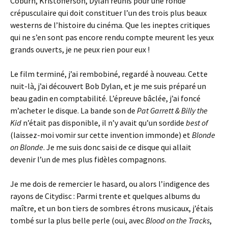
Coburn, Kristofferson, Dylan réunis pour une ronde
crépusculaire qui doit constituer l’un des trois plus beaux
westerns de l’histoire du cinéma. Que les ineptes critiques
qui ne s’en sont pas encore rendu compte meurent les yeux
grands ouverts, je ne peux rien pour eux !
Le film terminé, j’ai rembobiné, regardé à nouveau. Cette
nuit-là, j’ai découvert Bob Dylan, et je me suis préparé un
beau gadin en comptabilité. L’épreuve bâclée, j’ai foncé
m’acheter le disque. La bande son de
Pat Garrett & Billy the
Kid
n’était pas disponible, il n’y avait qu’un sordide
best of
(laissez-moi vomir sur cette invention immonde) et
Blonde
on Blonde
. Je me suis donc saisi de ce disque qui allait
devenir l’un de mes plus fidèles compagnons.
Je me dois de remercier le hasard, ou alors l’indigence des
rayons de Citydisc : Parmi trente et quelques albums du
maître, et un bon tiers de sombres étrons musicaux, j’étais
tombé sur la plus belle perle (oui, avec
Blood on the Tracks
,