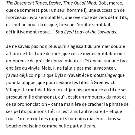
The Basement Tapes
,
Desire
,
Time Out of Mind
, Bob, merde,
que de sommets pour un seul homme !), une succession de
morceaux invraisemblables, une overdose de vers définitifs,
et tout au bout du disque, lorsque l’oreille semblait
définitivement repue…
Sad Eyed Lady of the Lowlands
.
Je ne savais pas non plus qu’il s’agissait du premier double
album de l’histoire du rock, que cette invraisemblable ode
amoureuse de près de douze minutes s’étendait sur une face
entière du vinyle. Mais, il ne fallait pas me la raconter,
j’avais déjà compris que Dylan n’avait été
protest singer
que
pour la blague, que pour séduire les filles à Greenwich
Village (le mot Viet Nam n’est jamais prononcé au fil de ses
presque mille chansons), qu’il était un amoureux du mot et
de sa prononciation – car sa manière de cracher la phrase de
ses petits poumons flétris, est à nul autre pareil – et que
tout l’arc-en ciel des rapports humains macérait dans sa
bouche malsaine comme nulle part ailleurs.