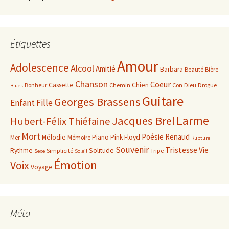
Étiquettes
Amour
Adolescence
Alcool
Amitié
Barbara
Beauté
Bière
Chanson
Coeur
Cassette
Chien
Bonheur
Chemin
Con
Dieu
Drogue
Blues
Guitare
Georges Brassens
Enfant
Fille
Larme
Jacques Brel
Hubert-Félix Thiéfaine
Mort
Poésie
Renaud
Mélodie
Piano
Pink Floyd
Mer
Mémoire
Rupture
Souvenir
Tristesse
Vie
Rythme
Solitude
Simplicité
Tripe
Sexe
Soleil
Émotion
Voix
Voyage
Méta