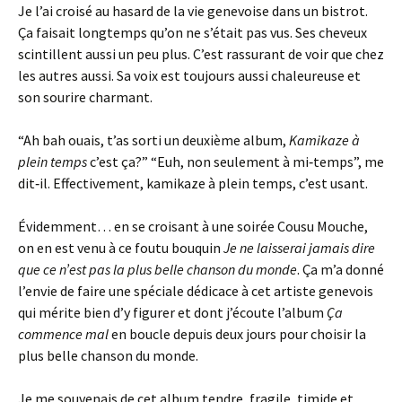
Je l’ai croisé au hasard de la vie genevoise dans un bistrot.
Ça faisait longtemps qu’on ne s’était pas vus. Ses cheveux
scintillent aussi un peu plus. C’est rassurant de voir que chez
les autres aussi. Sa voix est toujours aussi chaleureuse et
son sourire charmant.
“Ah bah ouais, t’as sorti un deuxième album,
Kamikaze à
plein temps
c’est ça?” “Euh, non seulement à mi‑temps”, me
dit‑il. Effectivement, kamikaze à plein temps, c’est usant.
Évidemment… en se croisant à une soirée Cousu Mouche,
on en est venu à ce foutu bouquin
Je ne laisserai jamais dire
que ce n’est pas la plus belle chanson du monde
. Ça m’a donné
l’envie de faire une spéciale dédicace à cet artiste genevois
qui mérite bien d’y figurer et dont j’écoute l’album
Ça
commence mal
en boucle depuis deux jours pour choisir la
plus belle chanson du monde.
Je me souvenais de cet album tendre, fragile, timide et