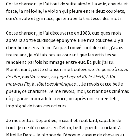
Cette chanson, je l’ai tout de suite aimée. La voix, chaude et
forte, la mélodie, le violon qui pleure entre deux couplets,
qui s’envole et grimace, qui enrobe la tristesse des mots.
Cette chanson, je l’ai découverte en 1983, quelques mois
après la sortie du disque éponyme. Elle m’a touchée. J’y ai
cherché un sens. Je ne l’ai pas trouvé tout de suite, j’avais
treize ans, je n’étais pas au courant que les artistes se
rendaient parfois hommage entre eux. Et puis j’ai su.
Maintenant, cette chanson me bouleverse. Je pense à
Coup
de tête,
aux
Valseuses
, au
juge Fayard dit le Shérif,
à
Un
mauvais fils,
à
Hôtel des Amériques…
Je revois cette belle
gueule, ce charisme. Je me revois, moi, sortant des cinémas
où j’égarais mon adolescence, ou après une soirée télé,
imprégné de tous ces acteurs.
Je me sentais Depardieu, massif et roublard, capable de
tout, je me découvrais en Delon, belle gueule souriant à
Mireille Darc – la blonde de l’époque, casque de cheveux et