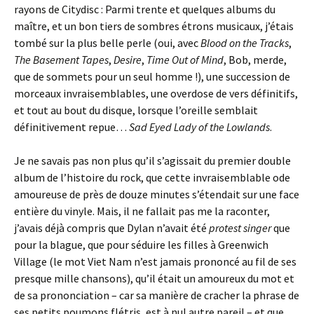
rayons de Citydisc : Parmi trente et quelques albums du
maître, et un bon tiers de sombres étrons musicaux, j’étais
tombé sur la plus belle perle (oui, avec
Blood on the Tracks
,
The Basement Tapes
,
Desire
,
Time Out of Mind
, Bob, merde,
que de sommets pour un seul homme !), une succession de
morceaux invraisemblables, une overdose de vers définitifs,
et tout au bout du disque, lorsque l’oreille semblait
définitivement repue…
Sad Eyed Lady of the Lowlands
.
Je ne savais pas non plus qu’il s’agissait du premier double
album de l’histoire du rock, que cette invraisemblable ode
amoureuse de près de douze minutes s’étendait sur une face
entière du vinyle. Mais, il ne fallait pas me la raconter,
j’avais déjà compris que Dylan n’avait été
protest singer
que
pour la blague, que pour séduire les filles à Greenwich
Village (le mot Viet Nam n’est jamais prononcé au fil de ses
presque mille chansons), qu’il était un amoureux du mot et
de sa prononciation – car sa manière de cracher la phrase de
ses petits poumons flétris, est à nul autre pareil – et que