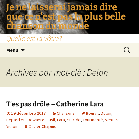
Je ne laisserai jamais dire
que ce n'est pas la plus belle
chanson du monde
Quelle est la vôtre?
Aller
Recherc
Menu
au
contenu
Archives par mot-clé : Delon
T’es pas drôle – Catherine Lara
19 décembre 2017
Chansons
Bourvil
,
Delon
,
Depardieu
,
Dewaere
,
Fusil
,
Lara
,
Suicide
,
Tourmenté
,
Ventura
,
Violon
Olivier Chapuis