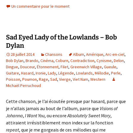
Un commentaire pour le moment
Sad Eyed Lady of the Lowlands – Bob
Dylan
28 juillet 2014
Chansons
Album
,
Amérique
,
Arc-en-ciel
,
Bob Dylan
,
Brando
,
Cinéma
,
Coburn
,
Contradiction
,
Cynisme
,
Delon
,
Dingue
,
Douceur
,
Étonnement
,
Filet
,
Greenwich Village
,
Gueule
,
Guitare
,
Hasard
,
Ironie
,
Lady
,
Légende
,
Lowlands
,
Mélodie
,
Perle
,
Poisson
,
Poumon
,
Rage
,
Sad
,
Vierge
,
Viet Nam
,
Western
Michaël Perruchoud
Cette chanson, je l’ai écoutée presque par hasard, parce que
je n’allais jamais au bout de l’album, parce que
Visions of
Johanna
,
I Want You
, ou encore
Absolutely Sweet Mary
,
attiraient irrésistiblement mon index sur la fonction
repeat
, que je me gorgeais de ces mélodies qui me