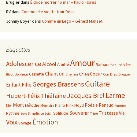
Brugier
dans
É doce morrer no mar – Paulo Flores
RV
dans
Comme elle vient – Noir Désir
Johnny Boyer
dans
Comme un Lego – Gérard Manset
Étiquettes
Amour
Adolescence
Alcool
Amitié
Barbara
Beauté
Bière
Chanson
Coeur
Cassette
Chien
Bonheur
Chemin
Con
Dieu
Drogue
Blues
Guitare
Georges Brassens
Enfant
Fille
Larme
Jacques Brel
Hubert-Félix Thiéfaine
Mort
Poésie
Renaud
Mélodie
Piano
Pink Floyd
Mer
Mémoire
Rupture
Souvenir
Tristesse
Vie
Rythme
Solitude
Simplicité
Tripe
Sexe
Soleil
Émotion
Voix
Voyage