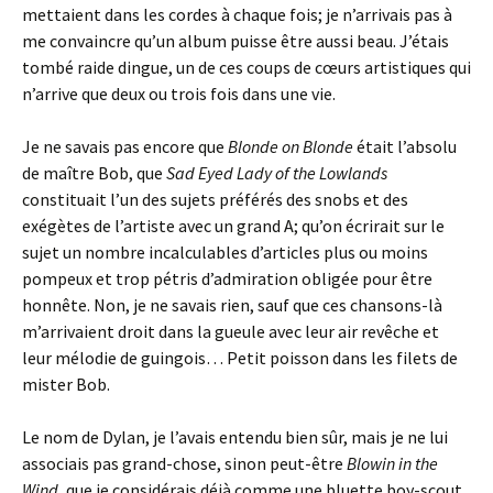
mettaient dans les cordes à chaque fois; je n’arrivais pas à
me convaincre qu’un album puisse être aussi beau. J’étais
tombé raide dingue, un de ces coups de cœurs artistiques qui
n’arrive que deux ou trois fois dans une vie.
Je ne savais pas encore que
Blonde on Blonde
était l’absolu
de maître Bob, que
Sad Eyed Lady of the Lowlands
constituait l’un des sujets préférés des snobs et des
exégètes de l’artiste avec un grand A; qu’on écrirait sur le
sujet un nombre incalculables d’articles plus ou moins
pompeux et trop pétris d’admiration obligée pour être
honnête. Non, je ne savais rien, sauf que ces chansons-là
m’arrivaient droit dans la gueule avec leur air revêche et
leur mélodie de guingois… Petit poisson dans les filets de
mister Bob.
Le nom de Dylan, je l’avais entendu bien sûr, mais je ne lui
associais pas grand-chose, sinon peut-être
Blowin in the
Wind
, que je considérais déjà comme une bluette boy-scout