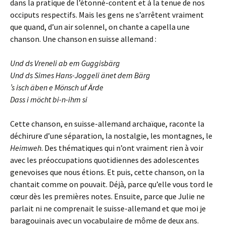
dans la pratique de l’étonné-content et à la tenue de nos
occiputs respectifs. Mais les gens ne s’arrêtent vraiment
que quand, d’un air solennel, on chante a capella une
chanson. Une chanson en suisse allemand :
Und ds Vreneli ab em Guggisbärg
Und ds Simes Hans-Joggeli änet dem Bärg
’s isch äben e Mönsch uf Ärde
Dass i möcht bi-n-ihm si
Cette chanson, en suisse-allemand archaïque, raconte la
déchirure d’une séparation, la nostalgie, les montagnes, le
Heimweh
. Des thématiques qui n’ont vraiment rien à voir
avec les préoccupations quotidiennes des adolescentes
genevoises que nous étions. Et puis, cette chanson, on la
chantait comme on pouvait. Déjà, parce qu’elle vous tord le
cœur dès les premières notes. Ensuite, parce que Julie ne
parlait ni ne comprenait le suisse-allemand et que moi je
baragouinais avec un vocabulaire de môme de deux ans.