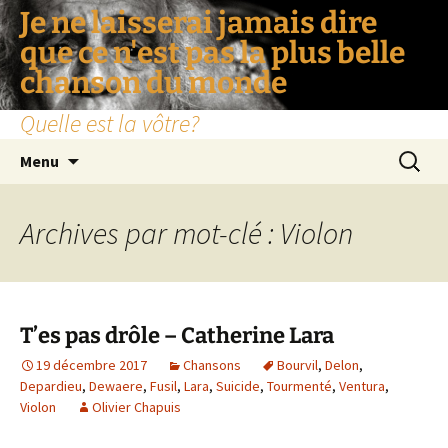
Je ne laisserai jamais dire
que ce n'est pas la plus belle
chanson du monde
Quelle est la vôtre?
Aller
Recherc
Menu
au
contenu
Archives par mot-clé : Violon
T’es pas drôle – Catherine Lara
19 décembre 2017
Chansons
Bourvil
,
Delon
,
Depardieu
,
Dewaere
,
Fusil
,
Lara
,
Suicide
,
Tourmenté
,
Ventura
,
Violon
Olivier Chapuis