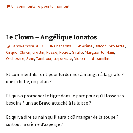
Un commentaire pour le moment
Le Clown – Angélique Ionatos
28 novembre 2017
Chansons
Arène
,
Balcon
,
brouette
,
Cirque
,
Clown
,
crottin
,
Fesse
,
Fouet
,
Girafe
,
Marguerite
,
Nain
,
Orchestre
,
Sein
,
Tambour
,
trapéziste
,
Violon
pamilhit
Et comment ils font pour lui donner à manger à la girafe ?
une échelle, un palan ?
Et qui va promener le tigre dans le parc pour qu’il fasse ses
besoins ? un sac Bravo attaché à la laisse ?
Et qui va dire au nain qu’il aurait dû manger de la soupe ?
surtout la crème d’asperge ?