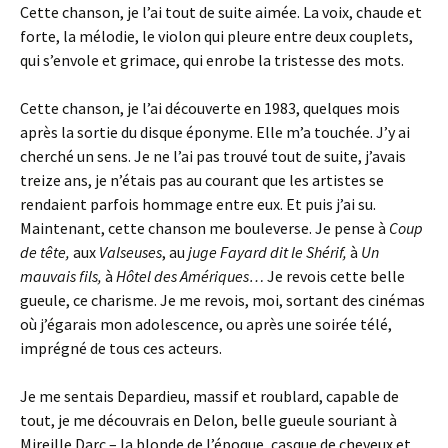
Cette chanson, je l’ai tout de suite aimée. La voix, chaude et
forte, la mélodie, le violon qui pleure entre deux couplets,
qui s’envole et grimace, qui enrobe la tristesse des mots.
Cette chanson, je l’ai découverte en 1983, quelques mois
après la sortie du disque éponyme. Elle m’a touchée. J’y ai
cherché un sens. Je ne l’ai pas trouvé tout de suite, j’avais
treize ans, je n’étais pas au courant que les artistes se
rendaient parfois hommage entre eux. Et puis j’ai su.
Maintenant, cette chanson me bouleverse. Je pense à
Coup
de tête,
aux
Valseuses
, au
juge Fayard dit le Shérif,
à
Un
mauvais fils,
à
Hôtel des Amériques…
Je revois cette belle
gueule, ce charisme. Je me revois, moi, sortant des cinémas
où j’égarais mon adolescence, ou après une soirée télé,
imprégné de tous ces acteurs.
Je me sentais Depardieu, massif et roublard, capable de
tout, je me découvrais en Delon, belle gueule souriant à
Mireille Darc – la blonde de l’époque, casque de cheveux et