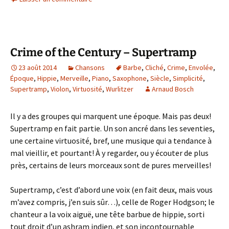
Crime of the Century – Supertramp
23 août 2014
Chansons
Barbe
,
Cliché
,
Crime
,
Envolée
,
Époque
,
Hippie
,
Merveille
,
Piano
,
Saxophone
,
Siècle
,
Simplicité
,
Supertramp
,
Violon
,
Virtuosité
,
Wurlitzer
Arnaud Bosch
Il y a des groupes qui marquent une époque. Mais pas deux!
Supertramp en fait partie. Un son ancré dans les seventies,
une certaine virtuosité, bref, une musique qui a tendance à
mal vieillir, et pourtant! À y regarder, ou y écouter de plus
près, certains de leurs morceaux sont de pures merveilles!
Supertramp, c’est d’abord une voix (en fait deux, mais vous
m’avez compris, j’en suis sûr…), celle de Roger Hodgson; le
chanteur a la voix aiguë, une tête barbue de hippie, sorti
tout droit d’un ashram indien, et son incontournable