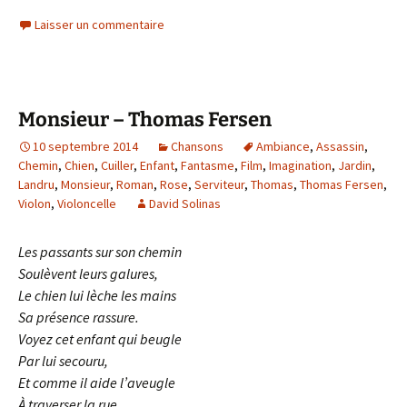
Laisser un commentaire
Monsieur – Thomas Fersen
10 septembre 2014
Chansons
Ambiance
,
Assassin
,
Chemin
,
Chien
,
Cuiller
,
Enfant
,
Fantasme
,
Film
,
Imagination
,
Jardin
,
Landru
,
Monsieur
,
Roman
,
Rose
,
Serviteur
,
Thomas
,
Thomas Fersen
,
Violon
,
Violoncelle
David Solinas
Les passants sur son chemin
Soulèvent leurs galures,
Le chien lui lèche les mains
Sa présence rassure.
Voyez cet enfant qui beugle
Par lui secouru,
Et comme il aide l’aveugle
À traverser la rue.