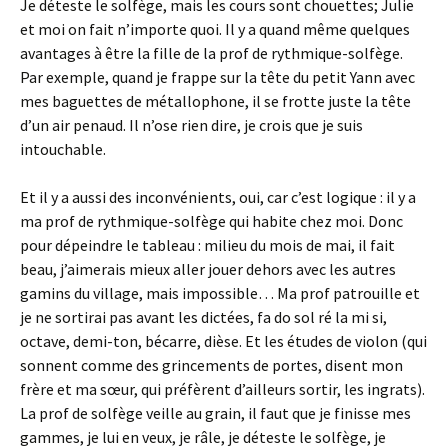
Je déteste le solfège, mais les cours sont chouettes; Julie
et moi on fait n’importe quoi. Il y a quand même quelques
avantages à être la fille de la prof de rythmique-solfège.
Par exemple, quand je frappe sur la tête du petit Yann avec
mes baguettes de métallophone, il se frotte juste la tête
d’un air penaud. Il n’ose rien dire, je crois que je suis
intouchable.
Et il y a aussi des inconvénients, oui, car c’est logique : il y a
ma prof de rythmique-solfège qui habite chez moi. Donc
pour dépeindre le tableau : milieu du mois de mai, il fait
beau, j’aimerais mieux aller jouer dehors avec les autres
gamins du village, mais impossible… Ma prof patrouille et
je ne sortirai pas avant les dictées, fa do sol ré la mi si,
octave, demi-ton, bécarre, dièse. Et les études de violon (qui
sonnent comme des grincements de portes, disent mon
frère et ma sœur, qui préfèrent d’ailleurs sortir, les ingrats).
La prof de solfège veille au grain, il faut que je finisse mes
gammes, je lui en veux, je râle, je déteste le solfège, je