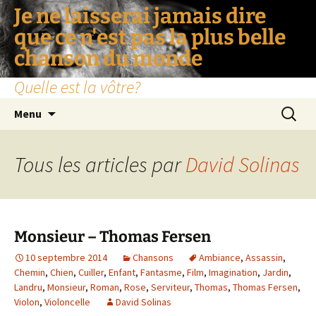
Je ne laisserai jamais dire
que ce n'est pas la plus belle
chanson du monde
Quelle est la vôtre?
Aller
Recherc
Menu
au
contenu
Tous les articles par
David Solinas
Monsieur – Thomas Fersen
10 septembre 2014
Chansons
Ambiance
,
Assassin
,
Chemin
,
Chien
,
Cuiller
,
Enfant
,
Fantasme
,
Film
,
Imagination
,
Jardin
,
Landru
,
Monsieur
,
Roman
,
Rose
,
Serviteur
,
Thomas
,
Thomas Fersen
,
Violon
,
Violoncelle
David Solinas