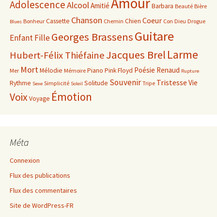
Amour
Adolescence
Alcool
Amitié
Barbara
Beauté
Bière
Chanson
Coeur
Cassette
Chien
Bonheur
Chemin
Con
Dieu
Drogue
Blues
Guitare
Georges Brassens
Enfant
Fille
Larme
Jacques Brel
Hubert-Félix Thiéfaine
Mort
Poésie
Renaud
Mélodie
Piano
Pink Floyd
Mer
Mémoire
Rupture
Souvenir
Tristesse
Vie
Rythme
Solitude
Simplicité
Tripe
Sexe
Soleil
Émotion
Voix
Voyage
Méta
Connexion
Flux des publications
Flux des commentaires
Site de WordPress-FR