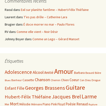
Commentaires récents
Raoul
dans
Exil sur planète fantôme – Hubert-Félix Thiéfaine
Laurent
dans
T’es pas drôle – Catherine Lara
Brugier
dans
É doce morrer no mar – Paulo Flores
RV
dans
Comme elle vient – Noir Désir
Johnny Boyer
dans
Comme un Lego – Gérard Manset
Étiquettes
Amour
Adolescence
Alcool
Amitié
Barbara
Beauté
Bière
Chanson
Coeur
Cassette
Chien
Bonheur
Chemin
Con
Dieu
Drogue
Blues
Guitare
Georges Brassens
Enfant
Fille
Larme
Jacques Brel
Hubert-Félix Thiéfaine
Mort
Poésie
Renaud
Mélodie
Piano
Pink Floyd
Mer
Mémoire
Rupture