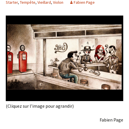
Starter
,
Tempête
,
Vieillard
,
Violon
Fabien Page
(Cliquez sur l’image pour agrandir)
Fabien Page