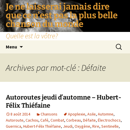
Je ne laisserai jamais dire
que ce n'est pas la plus belle
chanson du monde
Quelle est la vôtre?
Aller
Recherc
Menu
au
contenu
Archives par mot-clé : Défaite
Autoroutes jeudi d’automne – Hubert-
Félix Thiéfaine
8 août 2014
Chansons
Apoplexie
,
Asile
,
Automne
,
Autoroute
,
Cachou
,
Café
,
Combat
,
Corbeau
,
Défaite
,
Électrochocs
,
Guernica
,
Hubert-Félix Thiéfaine
,
Jeudi
,
Oxygène
,
Rire
,
Sentinelle
,