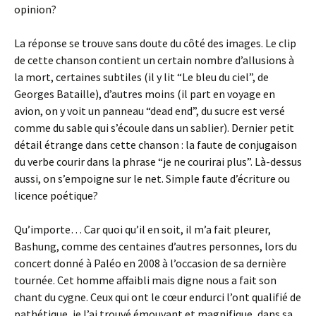
opinion?
La réponse se trouve sans doute du côté des images. Le clip
de cette chanson contient un certain nombre d’allusions à
la mort, certaines subtiles (il y lit “Le bleu du ciel”, de
Georges Bataille), d’autres moins (il part en voyage en
avion, on y voit un panneau “dead end”, du sucre est versé
comme du sable qui s’écoule dans un sablier). Dernier petit
détail étrange dans cette chanson : la faute de conjugaison
du verbe courir dans la phrase “je ne courirai plus”. Là-dessus
aussi, on s’empoigne sur le net. Simple faute d’écriture ou
licence poétique?
Qu’importe… Car quoi qu’il en soit, il m’a fait pleurer,
Bashung, comme des centaines d’autres personnes, lors du
concert donné à Paléo en 2008 à l’occasion de sa dernière
tournée. Cet homme affaibli mais digne nous a fait son
chant du cygne. Ceux qui ont le cœur endurci l’ont qualifié de
pathétique, je l’ai trouvé émouvant et magnifique, dans sa