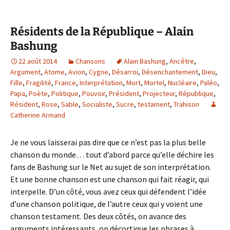
Résidents de la République – Alain
Bashung
22 août 2014
Chansons
Alain Bashung
,
Ancêtre
,
Argument
,
Atome
,
Avion
,
Cygne
,
Désarroi
,
Désenchantement
,
Dieu
,
Fille
,
Fragilité
,
France
,
Interprétation
,
Mort
,
Mortel
,
Nucléaire
,
Paléo
,
Papa
,
Poète
,
Politique
,
Pouvoir
,
Président
,
Projecteur
,
République
,
Résident
,
Rose
,
Sable
,
Socialiste
,
Sucre
,
testament
,
Trahison
Catherine Armand
Je ne vous laisserai pas dire que ce n’est pas la plus belle
chanson du monde… tout d’abord parce qu’elle déchire les
fans de Bashung sur le Net au sujet de son interprétation.
Et une bonne chanson est une chanson qui fait réagir, qui
interpelle. D’un côté, vous avez ceux qui défendent l’idée
d’une chanson politique, de l’autre ceux qui y voient une
chanson testament. Des deux côtés, on avance des
arguments intéressants, on décortique les phrases à