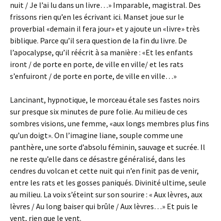
nuit / Je l’ai lu dans un livre…» Imparable, magistral. Des
frissons rien qu’en les écrivant ici. Manset joue sur le
proverbial «demain il fera jour» et y ajoute un «livre» très
biblique. Parce qu’il sera question de la fin du livre. De
l’apocalypse, qu’il réécrit à sa manière : «Et les enfants
iront / de porte en porte, de ville en ville/ et les rats
s’enfuiront / de porte en porte, de ville en ville…»
Lancinant, hypnotique, le morceau étale ses fastes noirs
sur presque six minutes de pure folie. Au milieu de ces
sombres visions, une femme, «aux longs membres plus fins
qu’un doigt». On l’imagine liane, souple comme une
panthère, une sorte d’absolu féminin, sauvage et sucrée. Il
ne reste qu’elle dans ce désastre généralisé, dans les
cendres du volcan et cette nuit qui n’en finit pas de venir,
entre les rats et les gosses paniqués. Divinité ultime, seule
au milieu. La voix s’éteint sur son sourire : « Aux lèvres, aux
lèvres / Au long baiser qui brûle / Aux lèvres…» Et puis le
vent, rien que le vent.