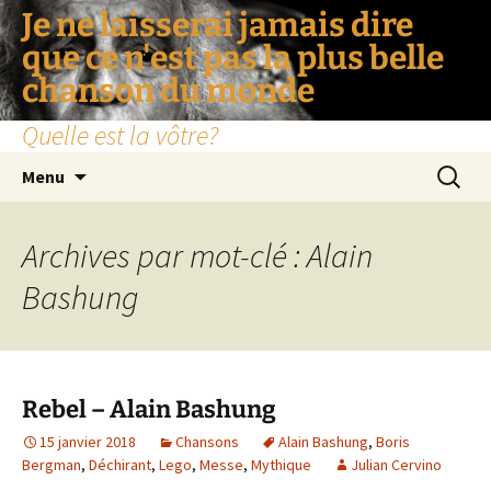
Je ne laisserai jamais dire
que ce n'est pas la plus belle
chanson du monde
Quelle est la vôtre?
Aller
Recherc
Menu
au
contenu
Archives par mot-clé : Alain
Bashung
Rebel – Alain Bashung
15 janvier 2018
Chansons
Alain Bashung
,
Boris
Bergman
,
Déchirant
,
Lego
,
Messe
,
Mythique
Julian Cervino