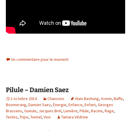
Un commentaire pour le moment
Pilule – Damien Saez
2 octobre 2014
Chansons
Alain Bashung
,
Avenir
,
Baffe
,
Boomerang
,
Damien Saez
,
Énergie
,
Enfance
,
Enfant
,
Georges
Brassens
,
Gueule
,
Jacques Brel
,
Lumière
,
Pilule
,
Racine
,
Rage
,
Textes
,
Tripe
,
Tunnel
,
Voix
Tamara Védrine