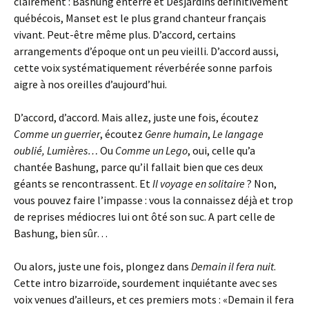
clairement : Bashung enterré et Desjardins définitivement
québécois, Manset est le plus grand chanteur français
vivant. Peut-être même plus. D’accord, certains
arrangements d’époque ont un peu vieilli. D’accord aussi,
cette voix systématiquement réverbérée sonne parfois
aigre à nos oreilles d’aujourd’hui.
D’accord, d’accord. Mais allez, juste une fois, écoutez
Comme un guerrier
, écoutez
Genre humain
,
Le langage
oublié, Lumières…
Ou
Comme un Lego
, oui, celle qu’a
chantée Bashung, parce qu’il fallait bien que ces deux
géants se rencontrassent. Et
Il voyage en solitaire
? Non,
vous pouvez faire l’impasse : vous la connaissez déjà et trop
de reprises médiocres lui ont ôté son suc. A part celle de
Bashung, bien sûr…
Ou alors, juste une fois, plongez dans
Demain il fera nuit
.
Cette intro bizarroïde, sourdement inquiétante avec ses
voix venues d’ailleurs, et ces premiers mots : «Demain il fera