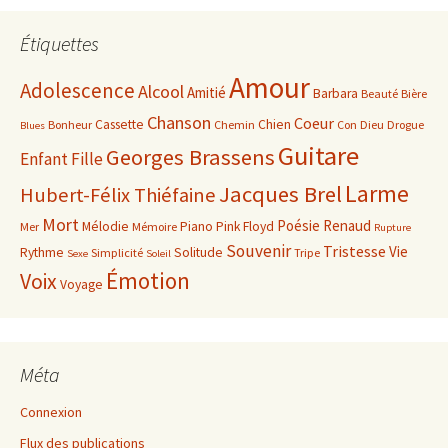
Étiquettes
Amour
Adolescence
Alcool
Amitié
Barbara
Beauté
Bière
Chanson
Coeur
Cassette
Chien
Bonheur
Chemin
Con
Dieu
Drogue
Blues
Guitare
Georges Brassens
Enfant
Fille
Larme
Jacques Brel
Hubert-Félix Thiéfaine
Mort
Poésie
Renaud
Mélodie
Piano
Pink Floyd
Mer
Mémoire
Rupture
Souvenir
Tristesse
Vie
Rythme
Solitude
Simplicité
Tripe
Sexe
Soleil
Émotion
Voix
Voyage
Méta
Connexion
Flux des publications