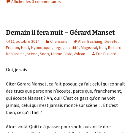
Afficher les 3 commentaires
Demain il fera nuit – Gérard Manset
11 octobre 2014
Chansons
Alain Bashung
,
Divinité
,
Frisson
,
Haut
,
Hypnotique
,
Lego
,
Lucidité
,
Magistral
,
Nuit
,
Richard
Desjardins
,
scène
,
Snob
,
Ultime
,
Voix
,
Volcan
Éric Bulliard
Oui, je sais.
Citer Gérard Manset, ça fait poseur, ça fait celui qui connaît
des trucs que personne n’écoute, parce que, franchement,
qui écoute Manset ? Ah, oui ! C’est ce gars qu’on ne voit
jamais, celui qui n’est jamais monté sur scène… Et c’est
bien, ce qu’il fait ?
Alors voilà. Quitte à passer pour snob, autant le dire