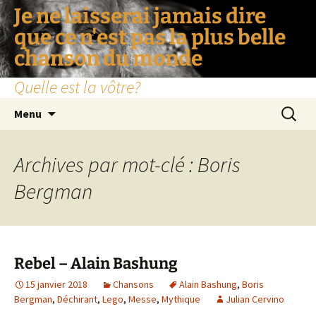
Je ne laisserai jamais dire
que ce n'est pas la plus belle
chanson du monde
Quelle est la vôtre?
Aller
Recherc
Menu
au
contenu
Archives par mot-clé : Boris
Bergman
Rebel – Alain Bashung
15 janvier 2018
Chansons
Alain Bashung
,
Boris
Bergman
,
Déchirant
,
Lego
,
Messe
,
Mythique
Julian Cervino