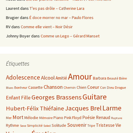
Laurent
dans
T’es pas drôle – Catherine Lara
Brugier
dans
É doce morrer no mar – Paulo Flores
RV
dans
Comme elle vient – Noir Désir
Johnny Boyer
dans
Comme un Lego – Gérard Manset
Étiquettes
Amour
Adolescence
Alcool
Amitié
Barbara
Beauté
Bière
Chanson
Coeur
Cassette
Chien
Bonheur
Chemin
Con
Dieu
Drogue
Blues
Guitare
Georges Brassens
Enfant
Fille
Larme
Jacques Brel
Hubert-Félix Thiéfaine
Mort
Poésie
Renaud
Mélodie
Piano
Pink Floyd
Mer
Mémoire
Rupture
Souvenir
Tristesse
Vie
Rythme
Solitude
Simplicité
Tripe
Sexe
Soleil