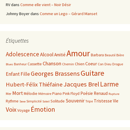
RV
dans
Comme elle vient – Noir Désir
Johnny Boyer
dans
Comme un Lego – Gérard Manset
Étiquettes
Amour
Adolescence
Alcool
Amitié
Barbara
Beauté
Bière
Chanson
Coeur
Cassette
Chien
Bonheur
Chemin
Con
Dieu
Drogue
Blues
Guitare
Georges Brassens
Enfant
Fille
Larme
Jacques Brel
Hubert-Félix Thiéfaine
Mort
Poésie
Renaud
Mélodie
Piano
Pink Floyd
Mer
Mémoire
Rupture
Souvenir
Tristesse
Vie
Rythme
Solitude
Simplicité
Tripe
Sexe
Soleil
Émotion
Voix
Voyage