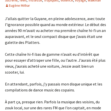
Sucrerie
,
Teen
,
Tristesse
,
Tropiques
,
Violence
,
Voyage
,
Walkman
Eugène Mithar
J’allais quitter la Guyane, en pleine adolescence, avec toute
l’ignorance possible quand au monde extérieur. Le début des
années 90 m’avait vu acheter ma première chaîne hi-fi un an
auparavant, et le seul compact disque que j’avais était une
galette des Platters.
Cette chaîne hi-fi bas de gamme n’avait eu d’intérêt que
pour essayer d’attraper une fille, ou l’autre. J’aurais été plus
vieux, j’aurais acheté une voiture, Jessie avait bien un
scooter, lui.
En attendant, parfois, j’y passais mon disque unique et les
compilations de dance music des copains.
À part ça, presque rien. Parfois la musique des voisins, du
zouk local, sur une des rares FM que l’on captait, en mode