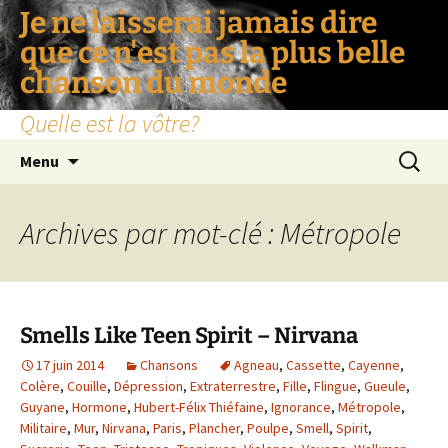
Je ne laisserai jamais dire
que ce n'est pas la plus belle
chanson du monde
Quelle est la vôtre?
Aller
Recherc
Menu
au
contenu
Archives par mot-clé : Métropole
Smells Like Teen Spirit – Nirvana
17 juin 2014
Chansons
Agneau
,
Cassette
,
Cayenne
,
Colère
,
Couille
,
Dépression
,
Extraterrestre
,
Fille
,
Flingue
,
Gueule
,
Guyane
,
Hormone
,
Hubert-Félix Thiéfaine
,
Ignorance
,
Métropole
,
Militaire
,
Mur
,
Nirvana
,
Paris
,
Plancher
,
Poulpe
,
Smell
,
Spirit
,