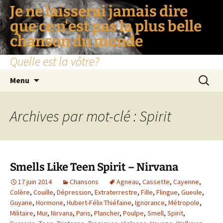
Je ne laisserai jamais dire
que ce n'est pas la plus belle
chanson du monde
Quelle est la vôtre?
Aller
Recherc
Menu
au
contenu
Archives par mot-clé : Spirit
Smells Like Teen Spirit – Nirvana
17 juin 2014
Chansons
Agneau
,
Cassette
,
Cayenne
,
Colère
,
Couille
,
Dépression
,
Extraterrestre
,
Fille
,
Flingue
,
Gueule
,
Guyane
,
Hormone
,
Hubert-Félix Thiéfaine
,
Ignorance
,
Métropole
,
Militaire
,
Mur
,
Nirvana
,
Paris
,
Plancher
,
Poulpe
,
Smell
,
Spirit
,