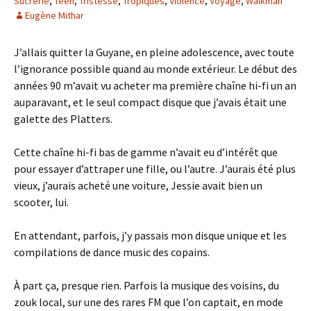
Sucrerie
,
Teen
,
Tristesse
,
Tropiques
,
Violence
,
Voyage
,
Walkman
Eugène Mithar
J’allais quitter la Guyane, en pleine adolescence, avec toute
l’ignorance possible quand au monde extérieur. Le début des
années 90 m’avait vu acheter ma première chaîne hi-fi un an
auparavant, et le seul compact disque que j’avais était une
galette des Platters.
Cette chaîne hi-fi bas de gamme n’avait eu d’intérêt que
pour essayer d’attraper une fille, ou l’autre. J’aurais été plus
vieux, j’aurais acheté une voiture, Jessie avait bien un
scooter, lui.
En attendant, parfois, j’y passais mon disque unique et les
compilations de dance music des copains.
À part ça, presque rien. Parfois la musique des voisins, du
zouk local, sur une des rares FM que l’on captait, en mode