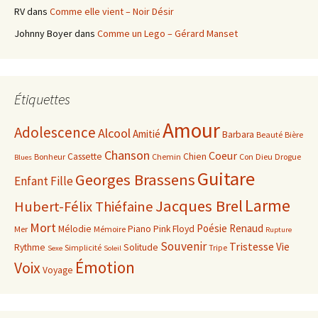
RV
dans
Comme elle vient – Noir Désir
Johnny Boyer
dans
Comme un Lego – Gérard Manset
Étiquettes
Amour
Adolescence
Alcool
Amitié
Barbara
Beauté
Bière
Chanson
Coeur
Cassette
Chien
Bonheur
Chemin
Con
Dieu
Drogue
Blues
Guitare
Georges Brassens
Enfant
Fille
Larme
Jacques Brel
Hubert-Félix Thiéfaine
Mort
Poésie
Renaud
Mélodie
Piano
Pink Floyd
Mer
Mémoire
Rupture
Souvenir
Tristesse
Vie
Rythme
Solitude
Simplicité
Tripe
Sexe
Soleil
Émotion
Voix
Voyage