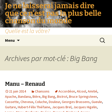
Je ne laisserai jamais dire
que ce n'est pas la plus belle
chanson du monde
Quelle est la vôtre?
Aller
Recherc
Menu
au
contenu
Archives par mot-clé : Big Bang
Manu – Renaud
21 juin 2014
Chansons
Accordéon
,
Alcool
,
Amitié
,
Apache
,
Bandana
,
Bière
,
Big Bang
,
Bistrot
,
Bruce Springsteen
,
Cassette
,
Cheveux
,
Coluche
,
Douleur
,
Georges Brassens
,
Gueule
,
Guitare
,
Hubert-Félix Thiéfaine
,
Jacques Brel
,
Jacques Higelin
,