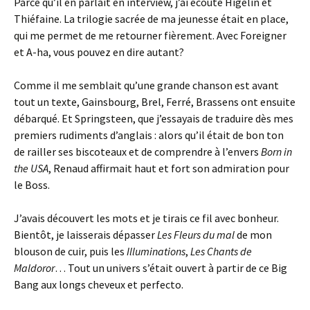
Parce qu’il en parlait en interview, j’ai écouté Higelin et
Thiéfaine. La trilogie sacrée de ma jeunesse était en place,
qui me permet de me retourner fièrement. Avec Foreigner
et A-ha, vous pouvez en dire autant?
Comme il me semblait qu’une grande chanson est avant
tout un texte, Gainsbourg, Brel, Ferré, Brassens ont ensuite
débarqué. Et Springsteen, que j’essayais de traduire dès mes
premiers rudiments d’anglais : alors qu’il était de bon ton
de railler ses biscoteaux et de comprendre à l’envers
Born in
the USA
, Renaud affirmait haut et fort son admiration pour
le Boss.
J’avais découvert les mots et je tirais ce fil avec bonheur.
Bientôt, je laisserais dépasser
Les Fleurs du mal
de mon
blouson de cuir, puis les
Illuminations
,
Les Chants de
Maldoror
… Tout un univers s’était ouvert à partir de ce Big
Bang aux longs cheveux et perfecto.