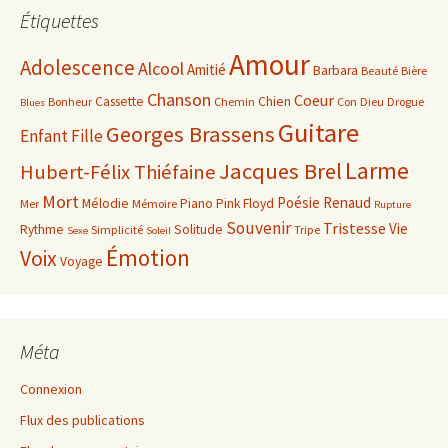
Étiquettes
Amour
Adolescence
Alcool
Amitié
Barbara
Beauté
Bière
Chanson
Coeur
Cassette
Chien
Bonheur
Chemin
Con
Dieu
Drogue
Blues
Guitare
Georges Brassens
Enfant
Fille
Larme
Jacques Brel
Hubert-Félix Thiéfaine
Mort
Poésie
Renaud
Mélodie
Piano
Pink Floyd
Mer
Mémoire
Rupture
Souvenir
Tristesse
Vie
Rythme
Solitude
Simplicité
Tripe
Sexe
Soleil
Émotion
Voix
Voyage
Méta
Connexion
Flux des publications