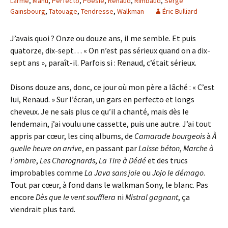
Larme
,
Manu
,
Perfecto
,
Poésie
,
Renaud
,
Rimbaud
,
Serge
Gainsbourg
,
Tatouage
,
Tendresse
,
Walkman
Éric Bulliard
J’avais quoi ? Onze ou douze ans, il me semble. Et puis
quatorze, dix-sept… « On n’est pas sérieux quand on a dix-
sept ans », paraît-il. Parfois si : Renaud, c’était sérieux.
Disons douze ans, donc, ce jour où mon père a lâché : « C’est
lui, Renaud. » Sur l’écran, un gars en perfecto et longs
cheveux. Je ne sais plus ce qu’il a chanté, mais dès le
lendemain, j’ai voulu une cassette, puis une autre. J’ai tout
appris par cœur, les cinq albums, de
Camarade bourgeois
à
À
quelle heure on arrive
, en passant par
Laisse béton
,
Marche à
l’ombre
,
Les Charognards
,
La Tire à Dédé
et des trucs
improbables comme
La Java sans joie
ou
Jojo le démago
.
Tout par cœur, à fond dans le walkman Sony, le blanc. Pas
encore
Dès que le vent soufflera
ni
Mistral gagnant
, ça
viendrait plus tard.