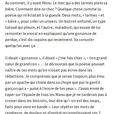
Au sommet, il y avait
Manu
. Le mec qui a des larmes plein sa
bière. Comment dire ce choc ? Quelque chose comme la
poésie qui m’éclatait à la gueule. Deux mots, « larmes » et
« bière », pour créer un univers. Un bistrot enfumé, un type
tatoué qui pleure, et l’autre, maladroit, qui essaie de lui
remonter le moral en expliquant qu’une gonzesse de
perdue, c’est dix copains qui reviennent. Va consoler
quelqu’un avec ça…
Il disait « gonzesse », il disait « j’me fais chier », « ton grand
cœur de grand con »… Je découvrais que la poésie pouvait
naître de ces mots qu’on n’osait pas écrire dans les
rédactions. Je comprenais que je serais toujours plus ému
par un apache qui chiale dans sa chope que par le gentil
garçon qui a « puisé à l’encre de tes yeux ». J’avais envie de
taper sur l’épaule de tous les Manu que je ne tarderais pas à
croiser dans les bistrots, leur dire qu’« on est des loups,
faits pour vivre en bande ». Leur répéter les mots de
tendresse, de douleur et d’amitié qui emplissaient ces 2