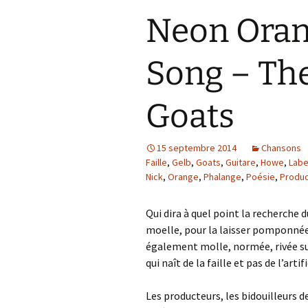
Neon Ora
Song – Th
Goats
15 septembre 2014
Chansons
Faille
,
Gelb
,
Goats
,
Guitare
,
Howe
,
Labe
Nick
,
Orange
,
Phalange
,
Poésie
,
Produc
Qui dira à quel point la recherche 
moelle, pour la laisser pomponnée, 
également molle, normée, rivée sur
qui naît de la faille et pas de l’artif
Les producteurs, les bidouilleurs d