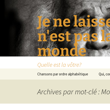
Je ne laiss
n'est pas 
monde
Quelle est la vôtre?
Aller
Chansons par ordre alphabétique
Qui, c
au
contenu
Archives par mot-clé : M