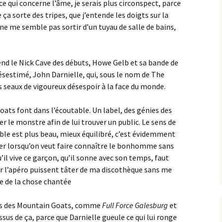
ce qui concerne l’âme, je serais plus circonspect, parce
e ça sorte des tripes, que j’entende les doigts sur la
e ne me semble pas sortir d’un tuyau de salle de bains,
rend le Nick Cave des débuts, Howe Gelb et sa bande de
ésestimé, John Darnielle, qui, sous le nom de The
 seaux de vigoureux désespoir à la face du monde.
oats font dans l’écoutable. Un label, des génies des
r le monstre afin de lui trouver un public. Le sens de
mble est plus beau, mieux équilibré, c’est évidemment
cer lorsqu’on veut faire connaître le bonhomme sans
u’il vive ce garçon, qu’il sonne avec son temps, faut
our l’apéro puissent tâter de ma discothèque sans me
e de la chose chantée
tes des Mountain Goats, comme
Full Force Galesburg
et
us de ça, parce que Darnielle gueule ce qui lui ronge