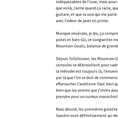
indépassables de l’ouïe, mais pour 
que voilà, j’aime quand ça racle, qu
guitare, et que la voix qui me parl
avec l’odeur de javel en prime.
Musique viscérale, je dis, ça comp
potes et bien sûr, ce songwriter m
Mountain Goats, balance de grands
Depuis
Tallahassee
, les Mountain G
consoles se débrouillent pour cadre
la mélodie est toujours là, l’ense
par là que l’on se doit de commen
effaroucher l’auditoire. Faut bien q
bien que les voisins que j’invite p
prendre pour un curieux masochist
Mais désolé, les premières galet
Sweden
sont définitivement au-dess