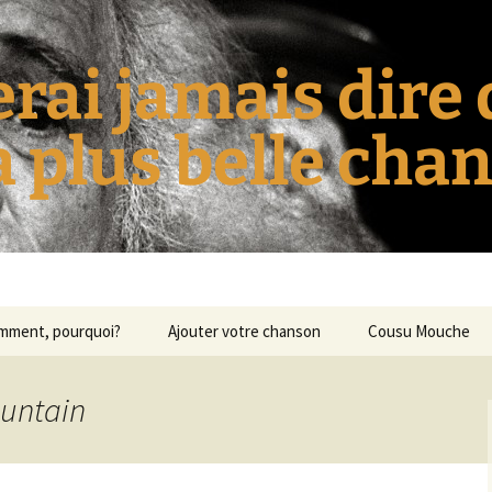
erai jamais dire
la plus belle cha
omment, pourquoi?
Ajouter votre chanson
Cousu Mouche
ountain