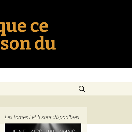
 que ce
nson du
Rechercher :
Les tomes I et II sont disponibles