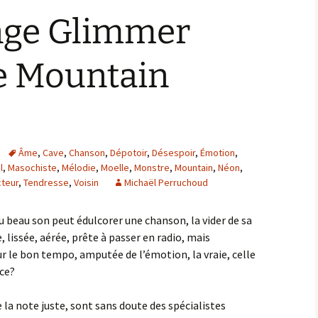
nge Glimmer
e Mountain
Âme
,
Cave
,
Chanson
,
Dépotoir
,
Désespoir
,
Émotion
,
l
,
Masochiste
,
Mélodie
,
Moelle
,
Monstre
,
Mountain
,
Néon
,
teur
,
Tendresse
,
Voisin
Michaël Perruchoud
du beau son peut édulcorer une chanson, la vider de sa
lissée, aérée, prête à passer en radio, mais
 le bon tempo, amputée de l’émotion, la vraie, celle
ice?
e la note juste, sont sans doute des spécialistes