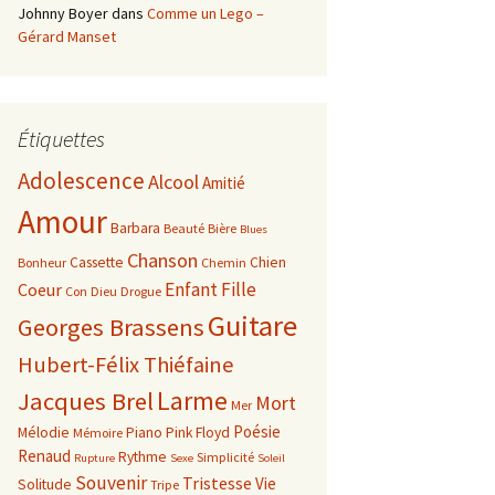
Johnny Boyer
dans
Comme un Lego –
Gérard Manset
Étiquettes
Adolescence
Alcool
Amitié
Amour
Barbara
Beauté
Bière
Blues
Chanson
Cassette
Chien
Bonheur
Chemin
Enfant
Fille
Coeur
Con
Dieu
Drogue
Guitare
Georges Brassens
Hubert-Félix Thiéfaine
Larme
Jacques Brel
Mort
Mer
Poésie
Mélodie
Piano
Pink Floyd
Mémoire
Renaud
Rythme
Simplicité
Rupture
Sexe
Soleil
Souvenir
Tristesse
Vie
Solitude
Tripe