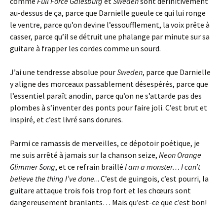
comme
Full Force Galesburg
et
Sweden
sont définitivement
au-dessus de ça, parce que Darnielle gueule ce qui lui ronge
le ventre, parce qu’on devine l’essoufflement, la voix prête à
casser, parce qu’il se détruit une phalange par minute sur sa
guitare à frapper les cordes comme un sourd.
J’ai une tendresse absolue pour
Sweden
, parce que Darnielle
y aligne des morceaux passablement désespérés, parce que
l’essentiel paraît anodin, parce qu’on ne s’attarde pas des
plombes à s’inventer des ponts pour faire joli. C’est brut et
inspiré, et c’est livré sans dorures.
Parmi ce ramassis de merveilles, ce dépotoir poétique, je
me suis arrêté à jamais sur la chanson seize,
Neon Orange
Glimmer Song
, et ce refrain braillé
I am a monster… I can’t
believe the thing I’ve done.
.. C’est de guingois, c’est pourri, la
guitare attaque trois fois trop fort et les chœurs sont
dangereusement branlants… Mais qu’est-ce que c’est bon!