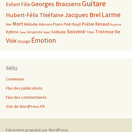
Guitare
Georges Brassens
Enfant
Fille
Larme
Jacques Brel
Hubert-Félix Thiéfaine
Mort
Poésie
Renaud
Mélodie
Piano
Pink Floyd
Mer
Mémoire
Rupture
Souvenir
Tristesse
Vie
Rythme
Solitude
Simplicité
Tripe
Sexe
Soleil
Émotion
Voix
Voyage
Méta
Connexion
Flux des publications
Flux des commentaires
Site de WordPress-FR
Fièrement propulsé par WordPress