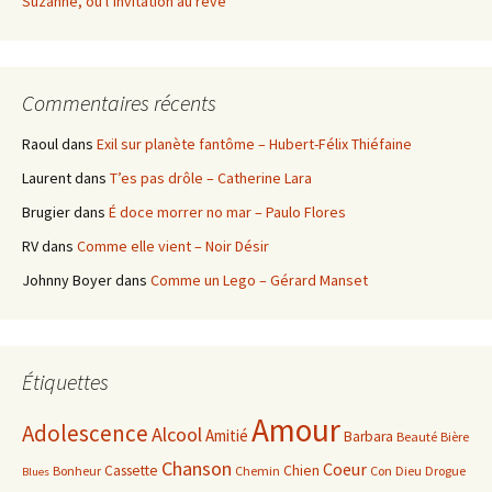
Suzanne, où l’invitation au rêve
Commentaires récents
Raoul
dans
Exil sur planète fantôme – Hubert-Félix Thiéfaine
Laurent
dans
T’es pas drôle – Catherine Lara
Brugier
dans
É doce morrer no mar – Paulo Flores
RV
dans
Comme elle vient – Noir Désir
Johnny Boyer
dans
Comme un Lego – Gérard Manset
Étiquettes
Amour
Adolescence
Alcool
Amitié
Barbara
Beauté
Bière
Chanson
Coeur
Cassette
Chien
Bonheur
Chemin
Con
Dieu
Drogue
Blues