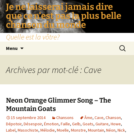
Je ne laisserai jamais dire
que ce n'est pas la plus belle
chanson du monde
Quelle est la vôtre?
Aller
Recherc
Menu
au
contenu
Archives par mot-clé : Cave
Neon Orange Glimmer Song – The
Mountain Goats
15 septembre 2014
Chansons
Âme
,
Cave
,
Chanson
,
Dépotoir
,
Désespoir
,
Émotion
,
Faille
,
Gelb
,
Goats
,
Guitare
,
Howe
,
Label
,
Masochiste
,
Mélodie
,
Moelle
,
Monstre
,
Mountain
,
Néon
,
Nick
,