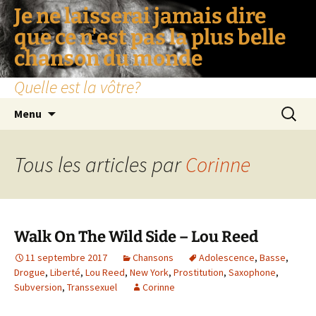
Je ne laisserai jamais dire
que ce n'est pas la plus belle
chanson du monde
Quelle est la vôtre?
Aller
Recherc
Menu
au
contenu
Tous les articles par
Corinne
Walk On The Wild Side – Lou Reed
11 septembre 2017
Chansons
Adolescence
,
Basse
,
Drogue
,
Liberté
,
Lou Reed
,
New York
,
Prostitution
,
Saxophone
,
Subversion
,
Transsexuel
Corinne