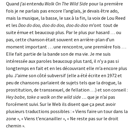
Quand j’ai entendu
Walk On The Wild Side
pour la première
fois je ne parlais pas encore l’anglais, je devais être ado,
mais la musique, la basse, le sax à la fin, la voix de Lou Reed
et les
Doo do doo, doo do doo, doo do doo
m’ont tout de
suite émue et beaucoup plus. Par le plus pur hasard … ou
pas, cette chanson était souvent en arrière-plan d’un
moment important … une rencontre, une première fois …
Elle fait partie de la bande son de ma vie. Je me suis
intéressée aux paroles beaucoup plus tard, il n’y a pas si
longtemps en fait et en les découvrant elle m’a encore plus
plu. J’aime son côté subversif (elle a été écrite en 1972 et
peu de chansons parlaient de sujets tels que la drogue, la
prostitution, de transsexuel, de fellation …) et son conseil :
Hey babe, take a walk on the wild side …
que je n’ai pas
forcément suivi. Sur le Web ils disent que ça peut avoir
plusieurs traductions possibles : « Viens faire un tour dans la
zone », « Viens t’encanailler », « Ne reste pas sur le droit
chemin ».