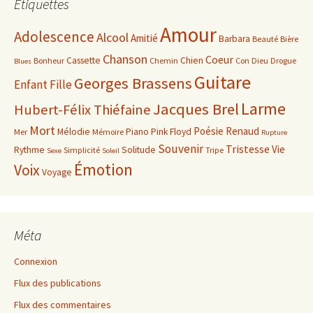
Étiquettes
Amour
Adolescence
Alcool
Amitié
Barbara
Beauté
Bière
Chanson
Coeur
Cassette
Chien
Bonheur
Chemin
Con
Dieu
Drogue
Blues
Guitare
Georges Brassens
Enfant
Fille
Larme
Jacques Brel
Hubert-Félix Thiéfaine
Mort
Poésie
Renaud
Mélodie
Piano
Pink Floyd
Mer
Mémoire
Rupture
Souvenir
Tristesse
Vie
Rythme
Solitude
Simplicité
Tripe
Sexe
Soleil
Émotion
Voix
Voyage
Méta
Connexion
Flux des publications
Flux des commentaires