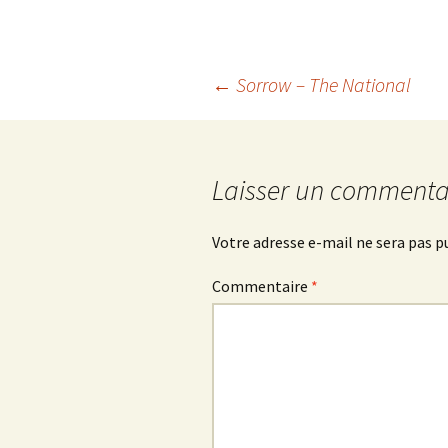
Navigation
←
Sorrow – The National
des
Laisser un commenta
articles
Votre adresse e-mail ne sera pas p
Commentaire
*