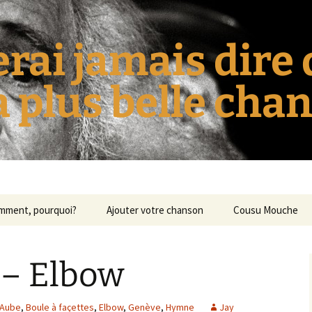
erai jamais dire
la plus belle cha
omment, pourquoi?
Ajouter votre chanson
Cousu Mouche
 – Elbow
Aube
,
Boule à façettes
,
Elbow
,
Genève
,
Hymne
Jay