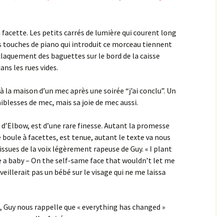
à facette. Les petits carrés de lumière qui courent long
es touches de piano qui introduit ce morceau tiennent
 claquement des baguettes sur le bord de la caisse
ans les rues vides.
la maison d’un mec après une soirée “j’ai conclu”. Un
aiblesses de mec, mais sa joie de mec aussi.
 d’Elbow, est d’une rare finesse. Autant la promesse
e boule à facettes, est tenue, autant le texte va nous
ssues de la voix légèrement rapeuse de Guy. « I plant
e a baby – On the self-same face that wouldn’t let me
éveillerait pas un bébé sur le visage qui ne me laissa
i, Guy nous rappelle que « everything has changed »