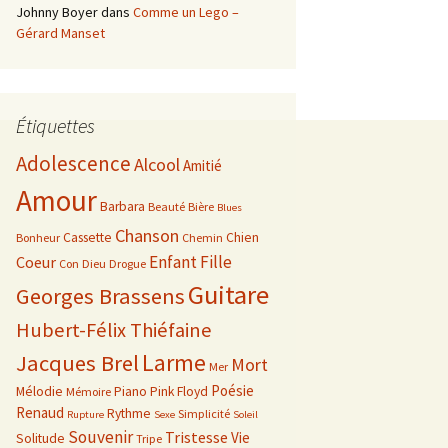
Johnny Boyer
dans
Comme un Lego –
Gérard Manset
Étiquettes
Adolescence
Alcool
Amitié
Amour
Barbara
Beauté
Bière
Blues
Chanson
Cassette
Chien
Bonheur
Chemin
Enfant
Fille
Coeur
Con
Dieu
Drogue
Guitare
Georges Brassens
Hubert-Félix Thiéfaine
Larme
Jacques Brel
Mort
Mer
Poésie
Mélodie
Piano
Pink Floyd
Mémoire
Renaud
Rythme
Simplicité
Rupture
Sexe
Soleil
Souvenir
Tristesse
Vie
Solitude
Tripe