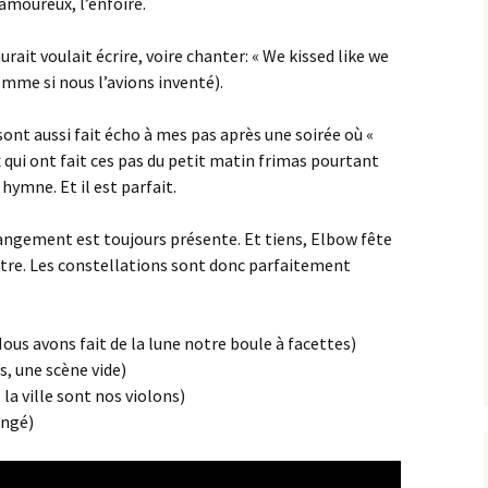
amoureux, l’enfoiré.
rait voulait écrire, voire chanter: « We kissed like we
omme si nous l’avions inventé).
e sont aussi fait écho à mes pas après une soirée où «
 qui ont fait ces pas du petit matin frimas pourtant
 hymne. Et il est parfait.
changement est toujours présente. Et tiens, Elbow fête
e titre. Les constellations sont donc parfaitement
ous avons fait de la lune notre boule à facettes)
s, une scène vide)
 la ville sont nos violons)
angé)