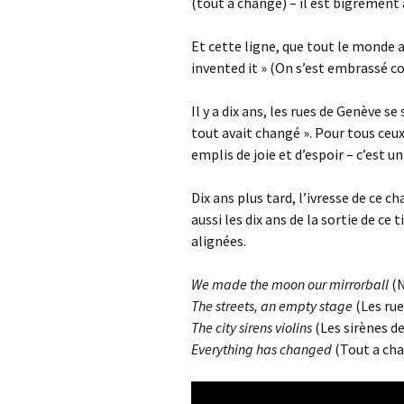
(tout a changé) – il est bigrement 
Et cette ligne, que tout le monde au
invented it » (On s’est embrassé c
Il y a dix ans, les rues de Genève s
tout avait changé ». Pour tous ceux
emplis de joie et d’espoir – c’est un
Dix ans plus tard, l’ivresse de ce 
aussi les dix ans de la sortie de c
alignées.
We made the moon our mirrorball
(N
The streets, an empty stage
(Les rue
The city sirens violins
(Les sirènes de
Everything has changed
(Tout a ch