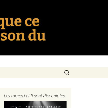
 que ce
nson du
Rechercher :
Les tomes I et II sont disponibles