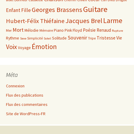
Blues
Guitare
Georges Brassens
Enfant
Fille
Larme
Jacques Brel
Hubert-Félix Thiéfaine
Mort
Poésie
Renaud
Mélodie
Piano
Pink Floyd
Mer
Mémoire
Rupture
Souvenir
Tristesse
Vie
Rythme
Solitude
Simplicité
Tripe
Sexe
Soleil
Émotion
Voix
Voyage
Méta
Connexion
Flux des publications
Flux des commentaires
Site de WordPress-FR