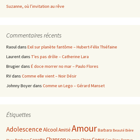
Suzanne, où l’invitation au rêve
Commentaires récents
Raoul
dans
Exil sur planète fantôme – Hubert-Félix Thiéfaine
Laurent
dans
T’es pas drôle – Catherine Lara
Brugier
dans
É doce morrer no mar – Paulo Flores
RV
dans
Comme elle vient – Noir Désir
Johnny Boyer
dans
Comme un Lego – Gérard Manset
Étiquettes
Amour
Adolescence
Alcool
Amitié
Barbara
Beauté
Bière
Chanson
Coeur
Cassette
Chien
Bonheur
Chemin
Con
Dieu
Drogue