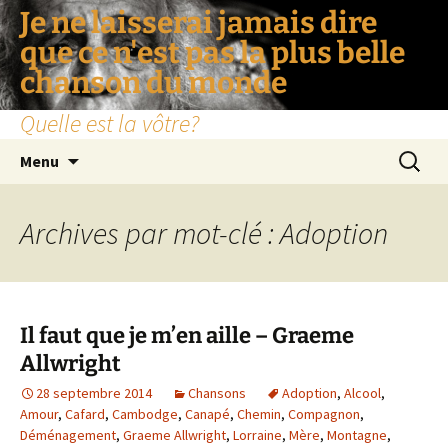
Je ne laisserai jamais dire
que ce n'est pas la plus belle
chanson du monde
Quelle est la vôtre?
Aller
Recherc
Menu
au
contenu
Archives par mot-clé : Adoption
Il faut que je m’en aille – Graeme
Allwright
28 septembre 2014
Chansons
Adoption
,
Alcool
,
Amour
,
Cafard
,
Cambodge
,
Canapé
,
Chemin
,
Compagnon
,
Déménagement
,
Graeme Allwright
,
Lorraine
,
Mère
,
Montagne
,