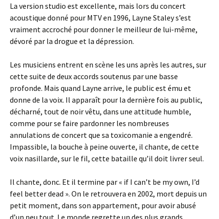
La version studio est excellente, mais lors du concert
acoustique donné pour MTV en 1996, Layne Staley s’est
vraiment accroché pour donner le meilleur de lui-même,
dévoré par la drogue et la dépression.
Les musiciens entrent en scène les uns après les autres, sur
cette suite de deux accords soutenus par une basse
profonde. Mais quand Layne arrive, le public est ému et
donne de la voix. Il apparaît pour la dernière fois au public,
décharné, tout de noir vêtu, dans une attitude humble,
comme pour se faire pardonner les nombreuses
annulations de concert que sa toxicomanie a engendré.
Impassible, la bouche à peine ouverte, il chante, de cette
voix nasillarde, sur le fil, cette bataille qu’il doit livrer seul.
Il chante, donc. Et il termine par « if I can’t be my own, I’d
feel better dead ». On le retrouvera en 2002, mort depuis un
petit moment, dans son appartement, pour avoir abusé
d’un peu tout. Le monde regrette un des plus grands