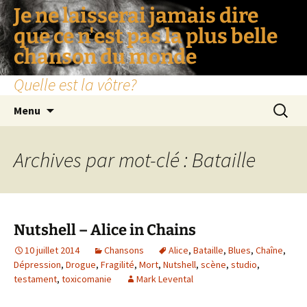
Je ne laisserai jamais dire
que ce n'est pas la plus belle
chanson du monde
Quelle est la vôtre?
Aller
Recherc
Menu
au
contenu
Archives par mot-clé : Bataille
Nutshell – Alice in Chains
10 juillet 2014
Chansons
Alice
,
Bataille
,
Blues
,
Chaîne
,
Dépression
,
Drogue
,
Fragilité
,
Mort
,
Nutshell
,
scène
,
studio
,
testament
,
toxicomanie
Mark Levental