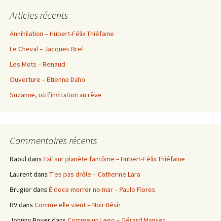
Articles récents
Annihilation – Hubert-Félix Thiéfaine
Le Cheval – Jacques Brel
Les Mots – Renaud
Ouverture – Etienne Daho
Suzanne, où l’invitation au rêve
Commentaires récents
Raoul
dans
Exil sur planète fantôme – Hubert-Félix Thiéfaine
Laurent
dans
T’es pas drôle – Catherine Lara
Brugier
dans
É doce morrer no mar – Paulo Flores
RV
dans
Comme elle vient – Noir Désir
Johnny Boyer
dans
Comme un Lego – Gérard Manset