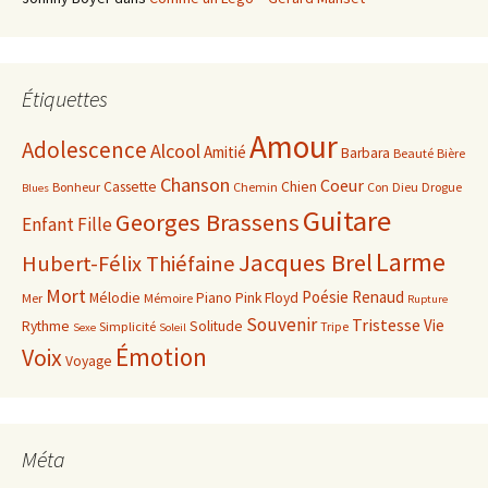
Étiquettes
Amour
Adolescence
Alcool
Amitié
Barbara
Beauté
Bière
Chanson
Coeur
Cassette
Chien
Bonheur
Chemin
Con
Dieu
Drogue
Blues
Guitare
Georges Brassens
Enfant
Fille
Larme
Jacques Brel
Hubert-Félix Thiéfaine
Mort
Poésie
Renaud
Mélodie
Piano
Pink Floyd
Mer
Mémoire
Rupture
Souvenir
Tristesse
Vie
Rythme
Solitude
Simplicité
Tripe
Sexe
Soleil
Émotion
Voix
Voyage
Méta