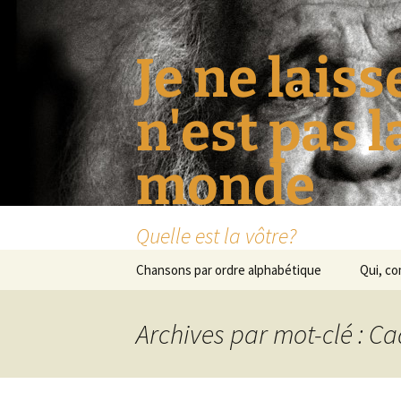
Je ne laiss
n'est pas 
monde
Quelle est la vôtre?
Aller
Chansons par ordre alphabétique
Qui, c
au
contenu
Archives par mot-clé : C