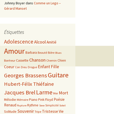
Johnny Boyer
dans
Comme un Lego –
Gérard Manset
Étiquettes
Adolescence
Alcool
Amitié
Amour
Barbara
Beauté
Bière
Blues
Chanson
Cassette
Chien
Bonheur
Chemin
Enfant
Fille
Coeur
Con
Dieu
Drogue
Guitare
Georges Brassens
Hubert-Félix Thiéfaine
Larme
Jacques Brel
Mort
Mer
Poésie
Mélodie
Piano
Pink Floyd
Mémoire
Renaud
Rythme
Simplicité
Rupture
Sexe
Soleil
Souvenir
Tristesse
Vie
Solitude
Tripe