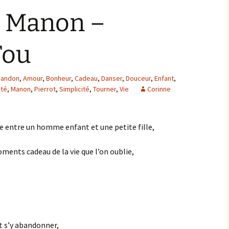
r Manon –
Fou
bandon
,
Amour
,
Bonheur
,
Cadeau
,
Danser
,
Douceur
,
Enfant
,
ité
,
Manon
,
Pierrot
,
Simplicité
,
Tourner
,
Vie
Corinne
e entre un homme enfant et une petite fille,
ments cadeau de la vie que l’on oublie,
ut s’y abandonner,