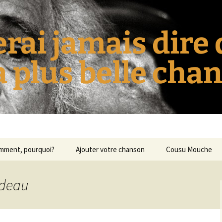
erai jamais dire
la plus belle cha
omment, pourquoi?
Ajouter votre chanson
Cousu Mouche
adeau