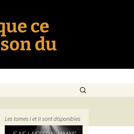
 que ce
nson du
Rechercher :
Les tomes I et II sont disponibles