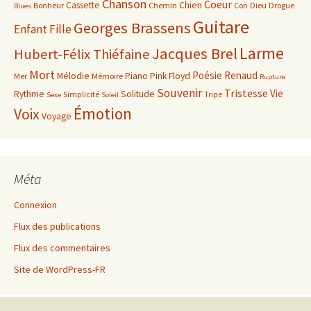
Chanson
Coeur
Cassette
Chien
Bonheur
Chemin
Con
Dieu
Drogue
Blues
Guitare
Georges Brassens
Enfant
Fille
Larme
Jacques Brel
Hubert-Félix Thiéfaine
Mort
Poésie
Renaud
Mélodie
Piano
Pink Floyd
Mer
Mémoire
Rupture
Souvenir
Tristesse
Vie
Rythme
Solitude
Simplicité
Tripe
Sexe
Soleil
Émotion
Voix
Voyage
Méta
Connexion
Flux des publications
Flux des commentaires
Site de WordPress-FR