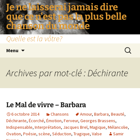
Je ne laisserai jamais dire
que ce n'est pas la plus belle
chanson du monde
Quelle est la vôtre?
Aller
Recherc
Menu
au
contenu
Archives par mot-clé : Déchirante
Le Mal de vivre – Barbara
6 octobre 2014
Chansons
Amour
,
Barbara
,
Beauté
,
Déchirante
,
Écorché
,
Émotion
,
Ferveur
,
Georges Brassens
,
Indispensable
,
Interprétation
,
Jacques Brel
,
Magique
,
Mélancolie
,
Ovation
,
Poésie
,
scène
,
Séduction
,
Tragique
,
Valse
Samir