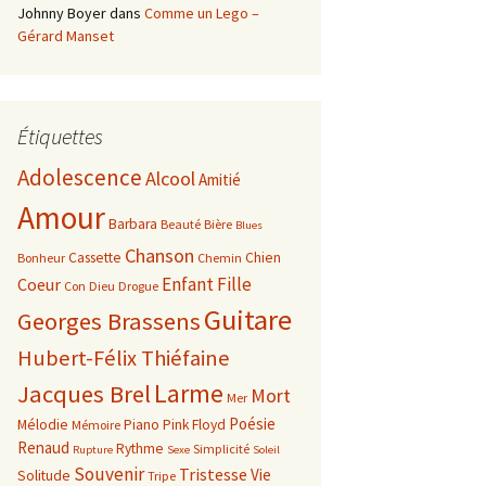
Johnny Boyer
dans
Comme un Lego –
Gérard Manset
Étiquettes
Adolescence
Alcool
Amitié
Amour
Barbara
Beauté
Bière
Blues
Chanson
Cassette
Chien
Bonheur
Chemin
Enfant
Fille
Coeur
Con
Dieu
Drogue
Guitare
Georges Brassens
Hubert-Félix Thiéfaine
Larme
Jacques Brel
Mort
Mer
Poésie
Mélodie
Piano
Pink Floyd
Mémoire
Renaud
Rythme
Simplicité
Rupture
Sexe
Soleil
Souvenir
Tristesse
Vie
Solitude
Tripe