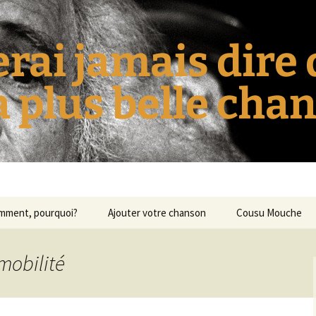
erai jamais dire
la plus belle cha
omment, pourquoi?
Ajouter votre chanson
Cousu Mouche
mobilité