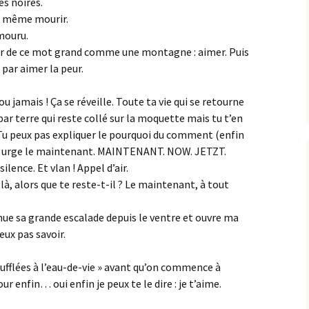
es noires.
r, même mourir.
mouru.
peur de ce mot grand comme une montagne : aimer. Puis
s par aimer la peur.
u jamais ! Ça se réveille. Toute ta vie qui se retourne
ar terre qui reste collé sur la moquette mais tu t’en
Tu peux pas expliquer le pourquoi du comment (enfin
 ça urge le maintenant. MAINTENANT. NOW. JETZT.
lence. Et vlan ! Appel d’air.
là, alors que te reste-t-il ? Le maintenant, à tout
nue sa grande escalade depuis le ventre et ouvre ma
peux pas savoir.
mufflées à l’eau-de-vie » avant qu’on commence à
r enfin… oui enfin je peux te le dire : je t’aime.