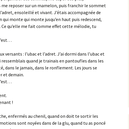
is me reposer sur un mamelon, puis franchir le sommet
 l’adret, ensoleillé et vivant. J’étais accompagnée de
n qui monte qui monte jusqu’en haut puis redescend,
 Ce qu’elle me fait comme effet cette mélodie, tu
c’est…
x versants : l’ubac et l’adret. J’ai dormi dans l’ubac et
lui ressemblais quand je trainais en pantoufles dans les
té, dans le jamais, dans le ronflement. Les jours se
r et demain.
c’est…
ent.
enant !
he, enfermés au chenil, quand on doit te sortir les
motions sont noyées dans de la glu, quand tu as poncé