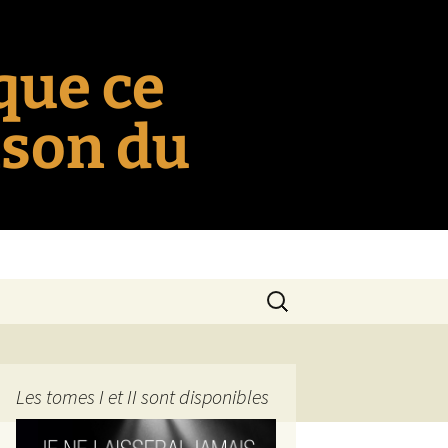
 que ce
nson du
Rechercher :
Les tomes I et II sont disponibles