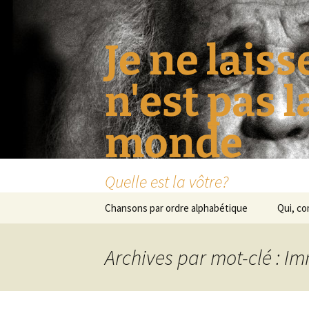
Je ne laiss
n'est pas 
monde
Quelle est la vôtre?
Aller
Chansons par ordre alphabétique
Qui, c
au
contenu
Archives par mot-clé : Im