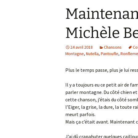
Maintenan
Michèle B
24 avril 2018
Chansons
Co
Montagne
,
Nutella
,
Pantoufle
,
Ronfleme
Plus le temps passe, plus je lui re
Il y a toujours eu ce petit air de fam
parler montagne. Du côté chien et lo
cette chanson, j’étais du côté som
l’Eiger, la grise, la dure, la toute r
meurt parfois.
Mais ça c’était avant. Maintenant 
J’ai dû crapahuter quelques caillou