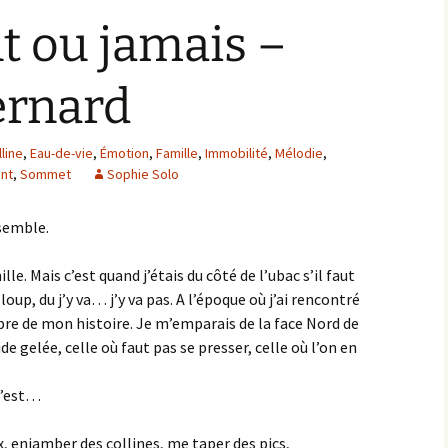
t ou jamais –
ernard
lline
,
Eau-de-vie
,
Émotion
,
Famille
,
Immobilité
,
Mélodie
,
nt
,
Sommet
Sophie Solo
ssemble.
ille. Mais c’est quand j’étais du côté de l’ubac s’il faut
up, du j’y va… j’y va pas. A l’époque où j’ai rencontré
bre de mon histoire. Je m’emparais de la face Nord de
aide gelée, celle où faut pas se presser, celle où l’on en
c’est…
x, enjamber des collines, me taper des pics,