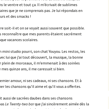
s le ventre et tout ça. Il m’écrivait de sublimes
raires que je ne comprenais pas. Je lui répondais en
urs et des smacks !
re soit-il et on se voyait aussi souvent que possible.
dois reconnaître que mes parents étaient sacrément
aque vacances scolaires.
n mini studio pourri, son chat Youyou. Les restos, les
vec lui que j’ai tout découvert, la musique, la bonne
ter plein de morceaux, il m’emmenait à des soirées
mes quinze ans, il me caressait si bien.
premier amour, ni ses cadeaux, ni ses chansons. Et à
r les chansons qu’il aime et qu’il vous a offertes.
vait aussi de sacrées daubes dans ses chansons
 pas
Le Twenty-two bar
que j’ai sincèrement aimée dès la