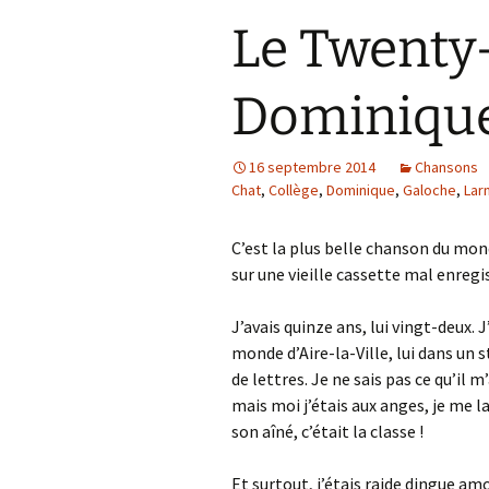
Le Twenty
Dominiqu
16 septembre 2014
Chansons
Chat
,
Collège
,
Dominique
,
Galoche
,
Lar
C’est la plus belle chanson du mon
sur une vieille cassette mal enregi
J’avais quinze ans, lui vingt-deux. 
monde d’Aire-la-Ville, lui dans un st
de lettres. Je ne sais pas ce qu’il 
mais moi j’étais aux anges, je me l
son aîné, c’était la classe !
Et surtout, j’étais raide dingue amo