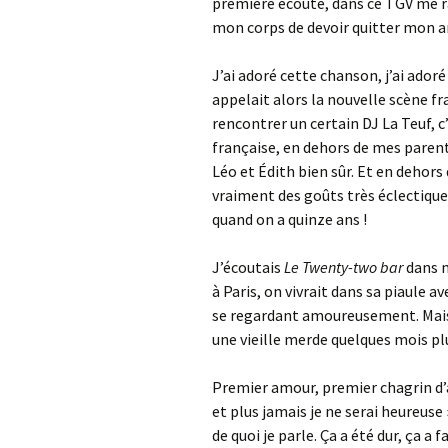
première écoute, dans ce TGV me r
mon corps de devoir quitter mon 
J’ai adoré cette chanson, j’ai ador
appelait alors la nouvelle scène fra
rencontrer un certain DJ La Teuf, c’
française, en dehors de mes parent
Léo et Édith bien sûr. Et en dehors 
vraiment des goûts très éclectique
quand on a quinze ans !
J’écoutais
Le Twenty-two bar
dans m
à Paris, on vivrait dans sa piaule a
se regardant amoureusement. Mais 
une vieille merde quelques mois plu
Premier amour, premier chagrin d’a
et plus jamais je ne serai heureuse
de quoi je parle. Ça a été dur, ça a 