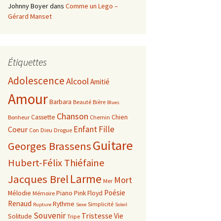
Johnny Boyer
dans
Comme un Lego –
Gérard Manset
Étiquettes
Adolescence
Alcool
Amitié
Amour
Barbara
Beauté
Bière
Blues
Chanson
Cassette
Chien
Bonheur
Chemin
Enfant
Fille
Coeur
Con
Dieu
Drogue
Guitare
Georges Brassens
Hubert-Félix Thiéfaine
Larme
Jacques Brel
Mort
Mer
Poésie
Mélodie
Piano
Pink Floyd
Mémoire
Renaud
Rythme
Simplicité
Rupture
Sexe
Soleil
Souvenir
Tristesse
Vie
Solitude
Tripe