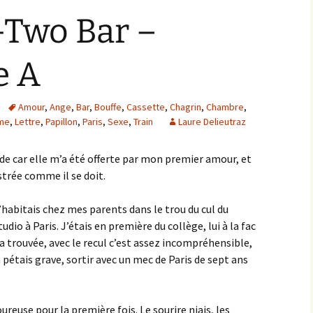
-Two Bar –
e A
Amour
,
Ange
,
Bar
,
Bouffe
,
Cassette
,
Chagrin
,
Chambre
,
me
,
Lettre
,
Papillon
,
Paris
,
Sexe
,
Train
Laure Delieutraz
de car elle m’a été offerte par mon premier amour, et
strée comme il se doit.
J’habitais chez mes parents dans le trou du cul du
udio à Paris. J’étais en première du collège, lui à la fac
m’a trouvée, avec le recul c’est assez incompréhensible,
a pétais grave, sortir avec un mec de Paris de sept ans
ureuse pour la première fois. Le sourire niais, les