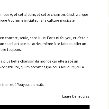
inique A, et cet album, et cette chanson. C’est vrai que
ique A comme initiateur à la culture musicale
n concert, seule, sans lui ni Paris ni Youyou, et c’était
n sacré artiste qui arrive même à te faire oublier un
dore toujours.
e la plus belle chanson du monde car elle a été un
a construite, qui m’accompagne tous les jours, qui a
isien et à Youyou, bien sûr.
Laure Delieutraz