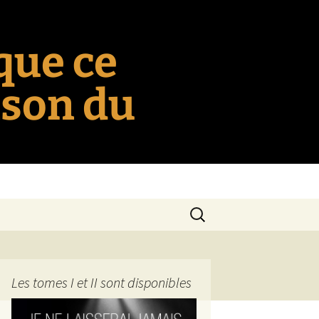
 que ce
nson du
Rechercher :
Les tomes I et II sont disponibles