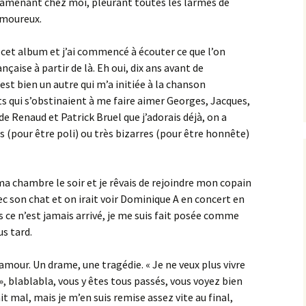
amenant chez moi, pleurant toutes les larmes de
amoureux.
é cet album et j’ai commencé à écouter ce que l’on
nçaise à partir de là. Eh oui, dix ans avant de
est bien un autre qui m’a initiée à la chanson
s qui s’obstinaient à me faire aimer Georges, Jacques,
de Renaud et Patrick Bruel que j’adorais déjà, on a
s (pour être poli) ou très bizarres (pour être honnête)
a chambre le soir et je rêvais de rejoindre mon copain
vec son chat et on irait voir Dominique A en concert en
ce n’est jamais arrivé, je me suis fait posée comme
s tard.
mour. Un drame, une tragédie. « Je ne veux plus vivre
 », blablabla, vous y êtes tous passés, vous voyez bien
fait mal, mais je m’en suis remise assez vite au final,