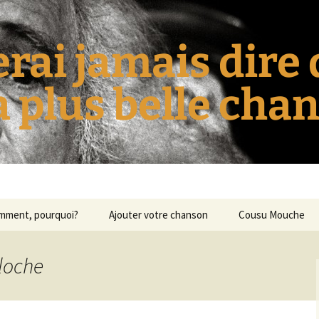
erai jamais dire
la plus belle cha
omment, pourquoi?
Ajouter votre chanson
Cousu Mouche
aloche