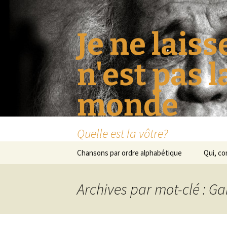
Je ne laiss
n'est pas 
monde
Quelle est la vôtre?
Aller
Chansons par ordre alphabétique
Qui, c
au
contenu
Archives par mot-clé : G