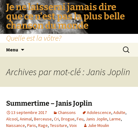
Je ne laisserai jamais dire
que ce n'est pas la plus belle
chanson du monde
Quelle est la vôtre?
Aller
Recherc
Menu
au
contenu
Archives par mot-clé : Janis Joplin
Summertime – Janis Joplin
13 septembre 2017
Chansons
Adolescence
,
Adulte
,
Alcool
,
Animal
,
Berceuse
,
Cri
,
Drogue
,
Feu
,
Janis Joplin
,
Larme
,
Naissance
,
Paris
,
Rage
,
Tessiture
,
Voix
Julie Moulin