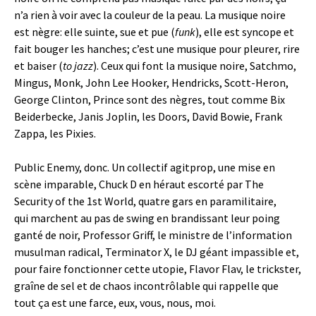
n’a rien à voir avec la couleur de la peau. La musique noire
est nègre: elle suinte, sue et pue (
funk
), elle est syncope et
fait bouger les hanches; c’est une musique pour pleurer, rire
et baiser
(
to
jazz
). Ceux qui font la musique noire, Satchmo,
Mingus, Monk, John Lee Hooker, Hendricks, Scott-Heron,
George Clinton, Prince sont des nègres, tout comme Bix
Beiderbecke, Janis Joplin, les Doors, David Bowie, Frank
Zappa, les Pixies.
Public Enemy, donc. Un collectif agitprop, une mise en
scène imparable, Chuck D en héraut escorté par The
Security of the 1st World, quatre gars en paramilitaire,
qui marchent au pas de swing en brandissant leur poing
ganté de noir, Professor Griff, le ministre de l’information
musulman radical, Terminator X, le DJ géant impassible et,
pour faire fonctionner cette utopie, Flavor Flav, le trickster,
graîne de sel et de chaos incontrôlable qui rappelle que
tout ça est une farce, eux, vous, nous, moi.