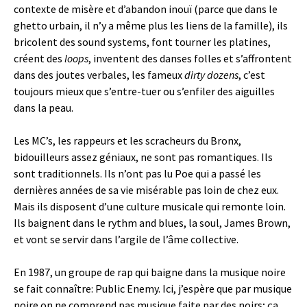
contexte de misère et d’abandon inouï (parce que dans le
ghetto urbain, il n’y a même plus les liens de la famille), ils
bricolent des sound systems, font tourner les platines,
créent des
loops
, inventent des danses folles et s’affrontent
dans des joutes verbales, les fameux
dirty dozens
, c’est
toujours mieux que s’entre-tuer ou s’enfiler des aiguilles
dans la peau.
Les MC’s, les rappeurs et les scracheurs du Bronx,
bidouilleurs assez géniaux, ne sont pas romantiques. Ils
sont traditionnels. Ils n’ont pas lu Poe qui a passé les
dernières années de sa vie misérable pas loin de chez eux.
Mais ils disposent d’une culture musicale qui remonte loin.
Ils baignent dans le rythm and blues, la soul, James Brown,
et vont se servir dans l’argile de l’âme collective.
En 1987, un groupe de rap qui baigne dans la musique noire
se fait connaître: Public Enemy. Ici, j’espère que par musique
noire on ne comprend pas musique faite par des noirs; ça