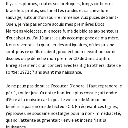
Il y a ses plumes, toutes ses breloques, longs colliers et
bracelets profus, ses lunettes rondes et sa chevelure
sauvage, autour d’un sourire immense. Aux puces de Saint-
Ouen, je n’ai pas encore acquis mes premières Docs
Martiens violettes, ni encore fumé de biddies aux senteurs
d’eucalyptus. J’ai 13 ans ; je suis accompagnée de ma mère.
Nous revenons du quartier des antiquaires, où les prix ne
sont plus ce qu’ils étaient, pour échouer devant un bac de
disques où je déniche mon premier CD de Janis Joplin.
Enregistrement d’un concert avec les Big Brothers, date de
sortie : 1972 ; 7 ans avant ma naissance.
Je ne peux pas de suite l’écouter. D’abord il faut reprendre le
périf’, rouler jusqu’à notre banlieue plus cossue ; attendre
d’être à la maison car la petite voiture de Maman ne
bénéficie pas encore de lecteur-CD. En écrivant ces lignes,
j’éprouve une soudaine nostalgie pour la non-immédiateté,
quand l’attente augmentait l’envie et intensifiait la
jouissance.