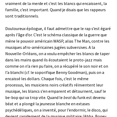
vraiment de la merde et c’est les blancs qui encaissent, la
famille, c’est important. Quand je disais que les rappeurs
sont traditionnels.
Douloureux épilogue, il faut admettre que le rap s’est égaré
après l’âge d’or. C’est le schéma classique de la guerre que
mène le pouvoir américain WASP, alias The Man, contre les
musiques afro-américaines jugées subversives. A la
Nouvelle-Orléans, on a voulu empêcher les blancs de taper
dans les mains quand ils écoutaient le proto-jazz mais
comme on n’a rien pu faire, on a récupéré le son noir et on
l’a blanchi (
cf.
le soporifique Benny Goodman), puis on a
encaissé les dollars. Chaque fois, c’est le même
processus, les musiciens noirs créatifs réinventent leur
musique, les blancs s’en emparent et détournent, sauf le
be-bop qui va trop vite. Quand le
beat
du funk est devenu
béat et a plongé la jeunesse blanche en extases
psychédéliques, on a inventé, pour l’endormir, le disco, qui
devient rapidement de la musique militaire (Abba, Boney