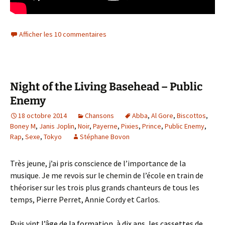
Afficher les 10 commentaires
Night of the Living Basehead – Public
Enemy
18 octobre 2014
Chansons
Abba
,
Al Gore
,
Biscottos
,
Boney M
,
Janis Joplin
,
Noir
,
Payerne
,
Pixies
,
Prince
,
Public Enemy
,
Rap
,
Sexe
,
Tokyo
Stéphane Bovon
Très jeune, j’ai pris conscience de l’importance de la
musique. Je me revois sur le chemin de l’école en train de
théoriser sur les trois plus grands chanteurs de tous les
temps, Pierre Perret, Annie Cordy et Carlos.
Puis vint l’âge de la formation, à dix ans, les cassettes de