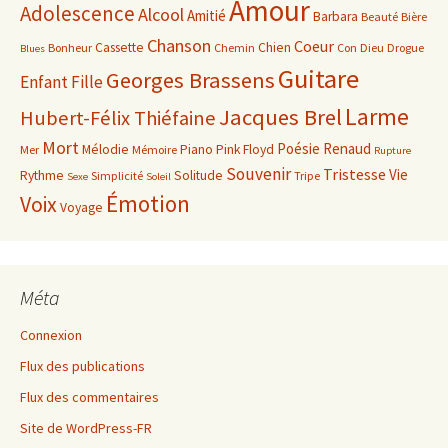
Amour
Adolescence
Alcool
Amitié
Barbara
Beauté
Bière
Chanson
Coeur
Cassette
Chien
Bonheur
Chemin
Con
Dieu
Drogue
Blues
Guitare
Georges Brassens
Enfant
Fille
Larme
Jacques Brel
Hubert-Félix Thiéfaine
Mort
Poésie
Renaud
Mélodie
Piano
Pink Floyd
Mer
Mémoire
Rupture
Souvenir
Tristesse
Vie
Rythme
Solitude
Simplicité
Tripe
Sexe
Soleil
Émotion
Voix
Voyage
Méta
Connexion
Flux des publications
Flux des commentaires
Site de WordPress-FR