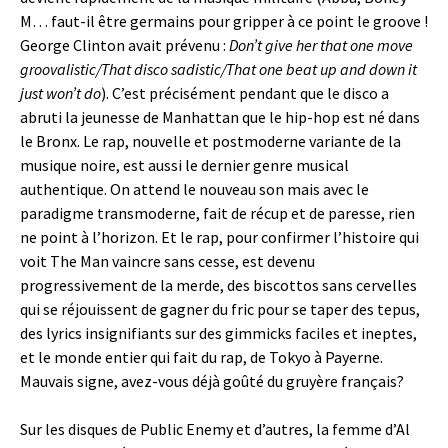
M… faut-il être germains pour gripper à ce point le groove !
George Clinton avait prévenu :
Don’t give her that one move
groovalistic/That disco sadistic/That one beat up and down it
just won’t do
). C’est précisément pendant que le disco a
abruti la jeunesse de Manhattan que le hip-hop est né dans
le Bronx. Le rap, nouvelle et postmoderne variante de la
musique noire, est aussi le dernier genre musical
authentique. On attend le nouveau son mais avec le
paradigme transmoderne, fait de récup et de paresse, rien
ne point à l’horizon. Et le rap, pour confirmer l’histoire qui
voit The Man vaincre sans cesse, est devenu
progressivement de la merde, des biscottos sans cervelles
qui se réjouissent de gagner du fric pour se taper des tepus,
des lyrics insignifiants sur des gimmicks faciles et ineptes,
et le monde entier qui fait du rap, de Tokyo à Payerne.
Mauvais signe, avez-vous déjà goûté du gruyère français?
Sur les disques de Public Enemy et d’autres, la femme d’Al