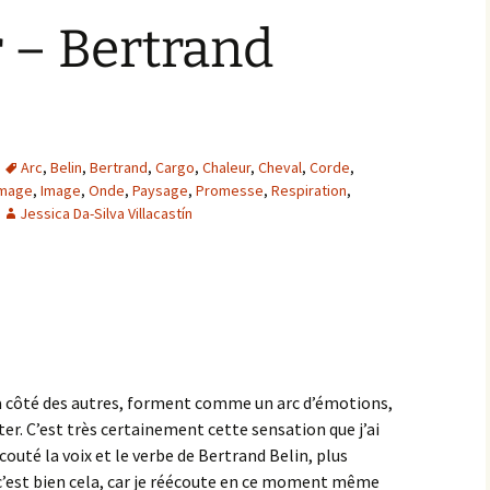
 – Bertrand
Arc
,
Belin
,
Bertrand
,
Cargo
,
Chaleur
,
Cheval
,
Corde
,
mage
,
Image
,
Onde
,
Paysage
,
Promesse
,
Respiration
,
Jessica Da-Silva Villacastín
ns à côté des autres, forment comme un arc d’émotions,
ter. C’est très certainement cette sensation que j’ai
écouté la voix et le verbe de Bertrand Belin, plus
 c’est bien cela, car je réécoute en ce moment même