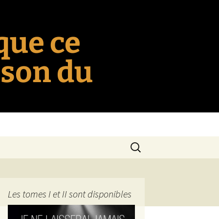
 que ce
nson du
Rechercher :
Les tomes I et II sont disponibles