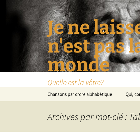
Je ne laiss
n'est pas 
monde
Quelle est la vôtre?
Aller
Chansons par ordre alphabétique
Qui, c
au
contenu
Archives par mot-clé : T