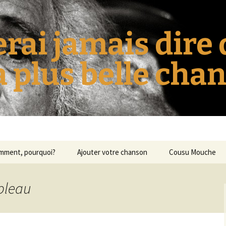
erai jamais dire
la plus belle cha
omment, pourquoi?
Ajouter votre chanson
Cousu Mouche
ableau