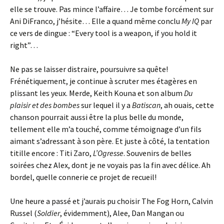
elle se trouve. Pas mince l’affaire… Je tombe forcément sur
Ani DiFranco, j’hésite… Elle a quand même conclu
My IQ
par
ce vers de dingue : “Every tool is a weapon, if you hold it
right”…
Ne pas se laisser distraire, poursuivre sa quête!
Frénétiquement, je continue à scruter mes étagères en
plissant les yeux. Merde, Keith Kouna et son album
Du
plaisir et des bombes
sur lequel il y a
Batiscan
, ah ouais, cette
chanson pourrait aussi être la plus belle du monde,
tellement elle m’a touché, comme témoignage d’un fils
aimant s’adressant à son père. Et juste à côté, la tentation
titille encore : Titi Zaro,
L’Ogresse
. Souvenirs de belles
soirées chez Alex, dont je ne voyais pas la fin avec délice. Ah
bordel, quelle connerie ce projet de recueil!
Une heure a passé et j’aurais pu choisir The Fog Horn, Calvin
Russel (
Soldier
, évidemment), Alee, Dan Mangan ou