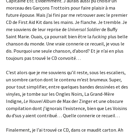
Capitaine Etc. Évidemment. J’aurais aussi pu choisir un
morceau des Garçons Trottoirs pour faire plaisir à ma
future épouse. Mais j’ai fini par me retrouver avec le premier
CD de First Aid Kit dans les mains. Je flanche. Je tremble. Je
me souviens de leur reprise de
Universal Soldier
de Buffy
Saint Marie. Ouais, ça pourrait bien être la
fucking
plus belle
chanson du monde. Une vraie connerie ce recueil, je vous le
dis. Pourquoi une seule chanson, d’abord? Et je n’ai en plus
toujours pas trouvé le CD convoité…
C’est alors que je me souviens qu’il reste, sous les escaliers,
un sombre carton dont le contenu m’est brumeux. Super,
pour tout simplifier, entre quelques bandes dessinées et des
vinyles, je tombe sur les Ongles Noirs, La Grand-Mère
Indigne,
Le Nouvel Album
de Max der Zinger et une obscure
compilation dont j’ignorais l’existence, bien que Les Voisins
du d’sus y aient contribué… Quelle connerie ce recueil…
Finalement, je l’ai trouvé ce CD, dans ce maudit carton. Ah