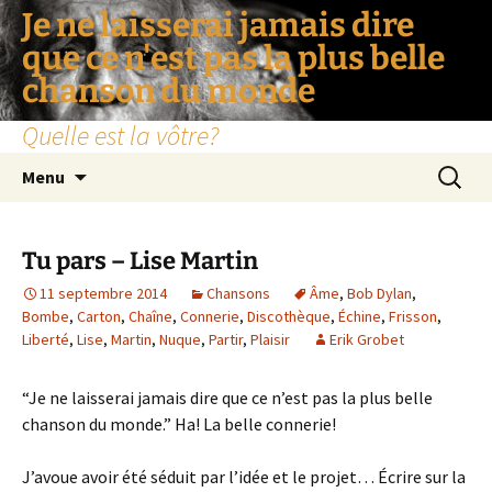
Je ne laisserai jamais dire
que ce n'est pas la plus belle
chanson du monde
Quelle est la vôtre?
Aller
Recherc
Menu
au
contenu
Tu pars – Lise Martin
11 septembre 2014
Chansons
Âme
,
Bob Dylan
,
Bombe
,
Carton
,
Chaîne
,
Connerie
,
Discothèque
,
Échine
,
Frisson
,
Liberté
,
Lise
,
Martin
,
Nuque
,
Partir
,
Plaisir
Erik Grobet
“Je ne laisserai jamais dire que ce n’est pas la plus belle
chanson du monde.” Ha! La belle connerie!
J’avoue avoir été séduit par l’idée et le projet… Écrire sur la