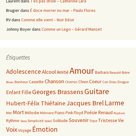
Laurent
dans
T’es pas drôle – Catherine Lara
Brugier
dans
É doce morrer no mar – Paulo Flores
RV
dans
Comme elle vient – Noir Désir
Johnny Boyer
dans
Comme un Lego – Gérard Manset
Étiquettes
Amour
Adolescence
Alcool
Amitié
Barbara
Beauté
Bière
Chanson
Coeur
Cassette
Chien
Bonheur
Chemin
Con
Dieu
Drogue
Blues
Guitare
Georges Brassens
Enfant
Fille
Larme
Jacques Brel
Hubert-Félix Thiéfaine
Mort
Poésie
Renaud
Mélodie
Piano
Pink Floyd
Mer
Mémoire
Rupture
Souvenir
Tristesse
Vie
Rythme
Solitude
Simplicité
Tripe
Sexe
Soleil
Émotion
Voix
Voyage