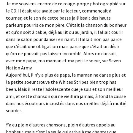
Je me souviens encore de ce rouge-gorge photographié sur
le CD. Il était vite avalé par le lecteur, commençait à
tourner, et le son de cette basse jaillissait des hauts
parleurs pourris de mon père. C’était la chanson du bonheur
et qu’on soit à table, déjà au lit ou au jardin, il fallait courir
dans le salon pour danser en riant. Il fallait non pas parce
que c’était une obligation mais parce que c’était un désir
qu’on ne pouvait pas laisser incomblé. Alors on dansait,
avec mon papa, ma maman et ma petite soeur, sur Seven
Nation Army.
Aujourd’hui, il n’y a plus de papa, la maman ne danse plus et
la petite soeur trouve the Whites Stripes bien trop has
been. Mais il reste l’adolescente que je suis et son meilleur
ami, et cette chanson qui ne vieillira jamais, à fond la caisse
dans nos écouteurs incrustés dans nos oreilles déjà à moitié
sourdes.
Y’a eu plein d’autres chansons, plein d’autres appels au
bonheur, mais c’est la seule qui arrive à me chanter que