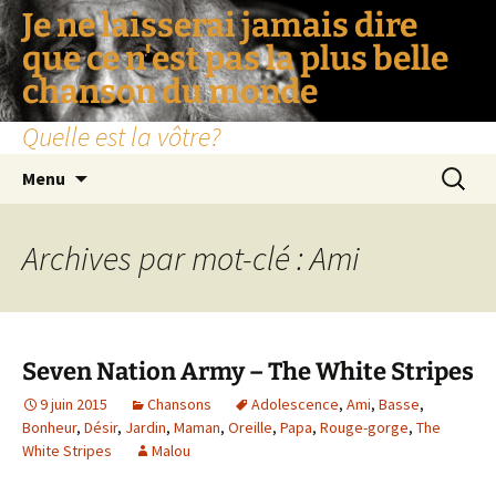
Je ne laisserai jamais dire
que ce n'est pas la plus belle
chanson du monde
Quelle est la vôtre?
Aller
Recherc
Menu
au
contenu
Archives par mot-clé : Ami
Seven Nation Army – The White Stripes
9 juin 2015
Chansons
Adolescence
,
Ami
,
Basse
,
Bonheur
,
Désir
,
Jardin
,
Maman
,
Oreille
,
Papa
,
Rouge-gorge
,
The
White Stripes
Malou