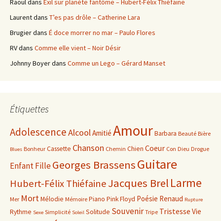
Raoul
dans
Exil sur planète fantôme – Hubert-Félix Thiéfaine
Laurent
dans
T’es pas drôle – Catherine Lara
Brugier
dans
É doce morrer no mar – Paulo Flores
RV
dans
Comme elle vient – Noir Désir
Johnny Boyer
dans
Comme un Lego – Gérard Manset
Étiquettes
Amour
Adolescence
Alcool
Amitié
Barbara
Beauté
Bière
Chanson
Coeur
Cassette
Chien
Bonheur
Chemin
Con
Dieu
Drogue
Blues
Guitare
Georges Brassens
Enfant
Fille
Larme
Jacques Brel
Hubert-Félix Thiéfaine
Mort
Poésie
Renaud
Mélodie
Piano
Pink Floyd
Mer
Mémoire
Rupture
Souvenir
Tristesse
Vie
Rythme
Solitude
Simplicité
Tripe
Sexe
Soleil